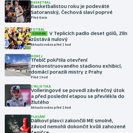
BASKETBAL
Basketbalistou roku je podeváté
Satoranský, Čechová slaví poprvé
Gymnastika
Před 6 min
Házená
FOTBAL
V Teplicích padlo deset gólů, Zlín
SOUHRN
zůstává nulový
Jezdectví
Aktualizováno před 1 hod
Judo
HOKEJ
Třebíč pokřtila otevření
zrekonstruovaného stadionu exhibicí,
Krasobruslení
domácí porazili mistry z Prahy
Před 1 hod
Lezení
CYKLISTIKA
Volleringové se povedl závěrečný útok
a před poslední etapou se převlékla do
Lyže a snowboard
žlutého
Aktualizováno před 2 hod
Moderní pětiboj
PLAVÁNÍ
Dálkoví plavci zakončili ME smolně,
závod nemohli dokončit kvůli zahozené
Motorsport
čepičce