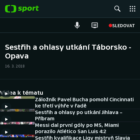
POPULÁRNÍ
SLEDOVAT
Fotbal
Sestřih a ohlasy utkání Táborsko -
Opava
Hokej
16. 3. 2018
Tenis
Atletika
Videa k tématu
Cyklistika
Záložník Pavel Bucha pomohl Cincinnati
ke třetí výhře v řadě
Sestřih a ohlasy po utkání Jihlava –
DALŠÍ SPORTY
Příbram
Messi dal první góly po MS, Miami
Americký fotbal
NEPŘEHLÉDNĚTE
porazilo Atlético San Luis 4:2
Sestřih kvalifikace Ligy mistryň Slavia