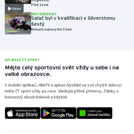
Před 2 hod
Olympijské hry
Video
MOTORSPORT
Salač byl v kvalifikaci v Silverstonu
Parasport
šestý
Aktualizováno před 3 hod
Plavání
Plážový volejbal
APLIKACE ČT SPORT
Ragby
Mějte celý sportovní svět vždy u sebe i na
velké obrazovce.
Rychlobruslení
S mobilní aplikací, HbbTV a apkou iVysílání ve své chytré televizi
máte ČT sport vždy po ruce. Sledujte přímé přenosy, články a
Rychlostní kanoistika
bonusový obsah kdekoli a kdykoli.
Short track
Sportovní střelba