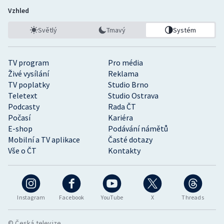
Vzhled
Světlý
Tmavý
Systém
TV program
Pro média
Živé vysílání
Reklama
TV poplatky
Studio Brno
Teletext
Studio Ostrava
Podcasty
Rada ČT
Počasí
Kariéra
E-shop
Podávání námětů
Mobilní a TV aplikace
Časté dotazy
Vše o ČT
Kontakty
Instagram
Facebook
YouTube
X
Threads
© Česká televize