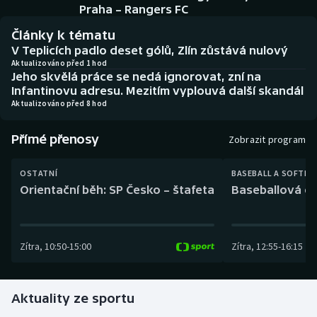
Baseball a softbal
Soutěže
Praha – Rangers FC
Články k tématu
Basketbal
Historické návraty
V Teplicích padlo deset gólů, Zlín zůstává nulový
Aktualizováno před 1 hod
Jeho skvělá práce se nedá ignorovat, zní na
Biatlon
Aplikace ČT sport
Infantinovu adresu. Mezitím vyplouvá další skandál
Aktualizováno před 8 hod
Boby a skeleton
AZ kvíz
Přímé přenosy
Zobrazit program
Box
OSTATNÍ
BASEBALL A SOFTBA
Curling
Orientační běh: SP Česko – štafeta
Baseballová ex
Dostihy
Zítra
,
10:50
-
15:00
Zítra
,
12:55
-
16:15
Florbal
Futsal
Aktuality ze sportu
Golf