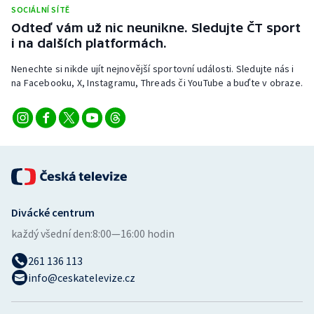
Stolní tenis
SOCIÁLNÍ SÍTĚ
Odteď vám už nic neunikne. Sledujte ČT sport
i na dalších platformách.
Triatlon
Nenechte si nikde ujít nejnovější sportovní události. Sledujte nás i
Veslování
na Facebooku, X, Instagramu, Threads či YouTube a buďte v obraze.
Vodní slalom
Volejbal
Ostatní
Divácké centrum
každý všední den:
8:00—16:00 hodin
261 136 113
info@ceskatelevize.cz