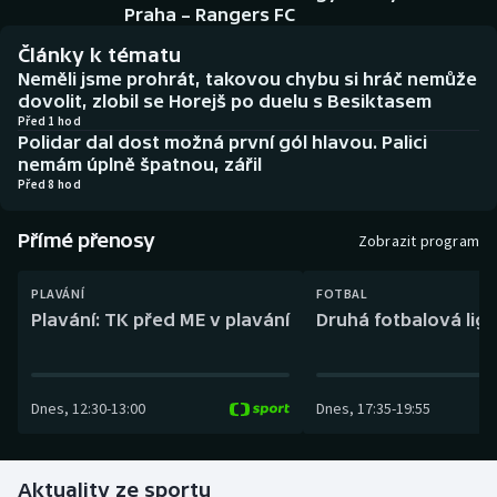
Baseball a softbal
Soutěže
Praha – Rangers FC
Články k tématu
Basketbal
Historické návraty
Neměli jsme prohrát, takovou chybu si hráč nemůže
dovolit, zlobil se Horejš po duelu s Besiktasem
Biatlon
Aplikace ČT sport
Před 1 hod
Polidar dal dost možná první gól hlavou. Palici
nemám úplně špatnou, zářil
Boby a skeleton
AZ kvíz
Před 8 hod
Box
Přímé přenosy
Zobrazit program
Curling
PLAVÁNÍ
FOTBAL
Plavání: TK před ME v plavání
Druhá fotbalová liga
Dostihy
Florbal
Dnes
,
12:30
-
13:00
Dnes
,
17:35
-
19:55
Futsal
Aktuality ze sportu
Golf