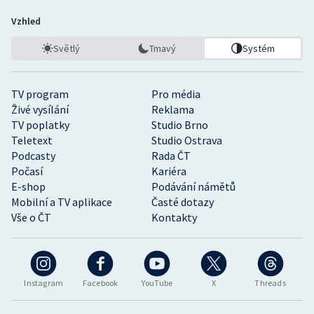
Vzhled
Světlý
Tmavý
Systém
TV program
Pro média
Živé vysílání
Reklama
TV poplatky
Studio Brno
Teletext
Studio Ostrava
Podcasty
Rada ČT
Počasí
Kariéra
E-shop
Podávání námětů
Mobilní a TV aplikace
Časté dotazy
Vše o ČT
Kontakty
Instagram
Facebook
YouTube
X
Threads