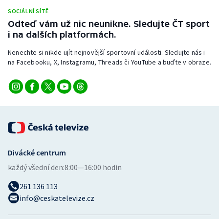
Stolní tenis
SOCIÁLNÍ SÍTĚ
Odteď vám už nic neunikne. Sledujte ČT sport
Triatlon
i na dalších platformách.
Nenechte si nikde ujít nejnovější sportovní události. Sledujte nás i
Veslování
na Facebooku, X, Instagramu, Threads či YouTube a buďte v obraze.
Vodní slalom
Volejbal
Ostatní
Divácké centrum
každý všední den:
8:00—16:00 hodin
261 136 113
info@ceskatelevize.cz