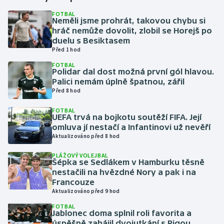
FOTBAL
Neměli jsme prohrát, takovou chybu si
Gymnastika
hráč nemůže dovolit, zlobil se Horejš po
duelu s Besiktasem
Házená
Před 1 hod
FOTBAL
Jezdectví
Polidar dal dost možná první gól hlavou.
Palici nemám úplně špatnou, zářil
Před 8 hod
Judo
FOTBAL
UEFA trvá na bojkotu soutěží FIFA. Její
Krasobruslení
omluva jí nestačí a Infantinovi už nevěří
Aktualizováno před 8 hod
Lezení
PLÁŽOVÝ VOLEJBAL
Šépka se Sedlákem v Hamburku těsně
Lyže a snowboard
nestačili na hvězdné Nory a pak i na
Francouze
Moderní pětiboj
Aktualizováno před 9 hod
FOTBAL
Jablonec doma splnil roli favorita a
Motorsport
úspěšně zahájil dvojutkání s Rigou