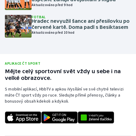
Aktualizováno před 9 hod
Olympijské hry
FOTBAL
Hradec nevyužil šance ani přesilovku po
Parasport
červené kartě. Doma padl s Besiktasem
Aktualizováno před 10 hod
Plavání
Plážový volejbal
APLIKACE ČT SPORT
Ragby
Mějte celý sportovní svět vždy u sebe i na
velké obrazovce.
Rychlobruslení
S mobilní aplikací, HbbTV a apkou iVysílání ve své chytré televizi
máte ČT sport vždy po ruce. Sledujte přímé přenosy, články a
Rychlostní kanoistika
bonusový obsah kdekoli a kdykoli.
Short track
Sportovní střelba