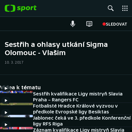
POPULÁRNÍ
SLEDOVAT
Fotbal
Sestřih a ohlasy utkání Sigma
Olomouc - Vlašim
Hokej
10. 3. 2017
Tenis
Atletika
Videa k tématu
Cyklistika
Sestřih kvalifikace Ligy mistryň Slavia
Praha – Rangers FC
Fotbalisté Hradce Králové vyzvou v
DALŠÍ SPORTY
předkole Evropské ligy Besiktas
Jablonec čeká ve 3. předkole Konferenční
Americký fotbal
NEPŘEHLÉDNĚTE
ligy RFS Riga
Záznam kvalifikace Ligy mistryň Slavia