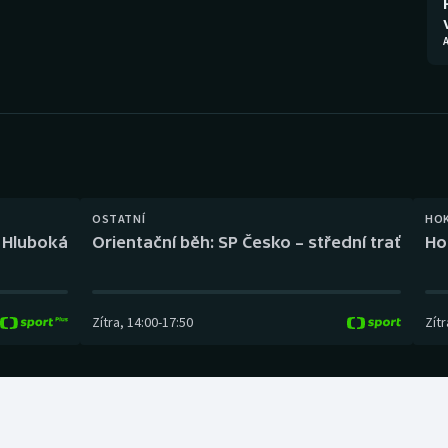
Moderní pětiboj
Triatlon
Motorsport
Veslování
Olympijské hry
Vodní slalom
Parasport
Volejbal
Plavání
Ostatní
OSTATNÍ
HO
l Hluboká
Orientační běh: SP Česko – střední trať
Ho
Plážový volejbal
Zítra
,
14:00
-
17:50
Zítr