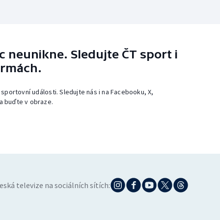
 neunikne. Sledujte ČT sport i
ormách.
 sportovní události. Sledujte nás i na Facebooku, X,
a buďte v obraze.
eská televize na sociálních sítích: