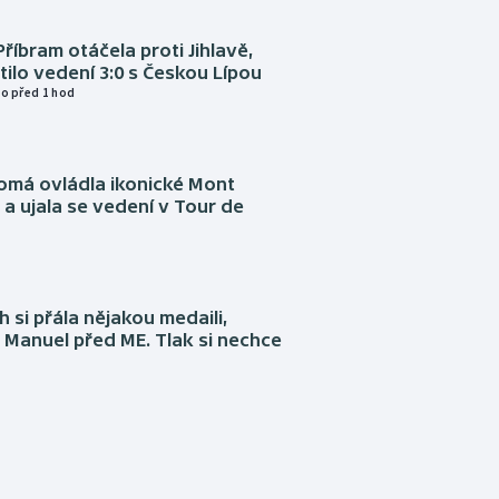
Příbram otáčela proti Jihlavě,
atilo vedení 3:0 s Českou Lípou
o před 1 hod
omá ovládla ikonické Mont
a ujala se vedení v Tour de
 si přála nějakou medaili,
 Manuel před ME. Tlak si nechce