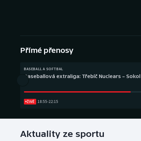
Curling
Dostihy
Florbal
Futsal
Přímé přenosy
Golf
BASEBALL A SOFTBAL
Baseballová extraliga: Třebíč Nuclears – Soko
Gymnastika
18:55
-
22:15
ŽIVĚ
Aktuality ze sportu