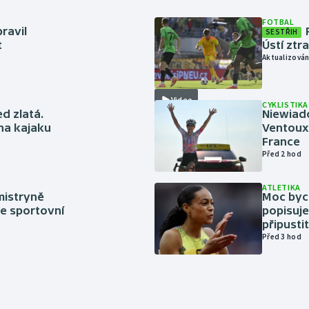
FOTBAL
ravil
SESTŘIH
t
Ústí ztr
Aktualizován
Video
CYKLISTIKA
ed zlatá.
Niewiad
 na kajaku
Ventoux 
France
Před 2 hod
ATLETIKA
mistryně
Moc bych
ze sportovní
popisuje
připustit
Před 3 hod