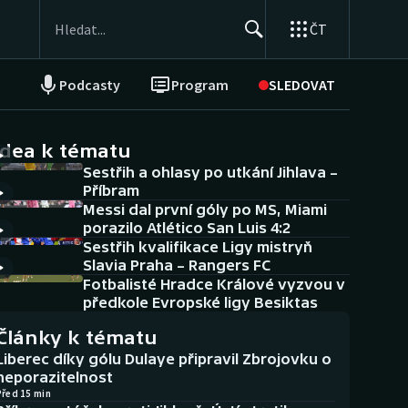
ČT
Podcasty
Program
SLEDOVAT
NEPŘEHLÉDNĚTE
Soutěže
idea k tématu
Sestřih a ohlasy po utkání Jihlava –
Historické návraty
Příbram
Messi dal první góly po MS, Miami
Aplikace ČT sport
porazilo Atlético San Luis 4:2
Sestřih kvalifikace Ligy mistryň
AZ kvíz
Slavia Praha – Rangers FC
Fotbalisté Hradce Králové vyzvou v
předkole Evropské ligy Besiktas
Články k tématu
Liberec díky gólu Dulaye připravil Zbrojovku o
neporazitelnost
Před 15 min