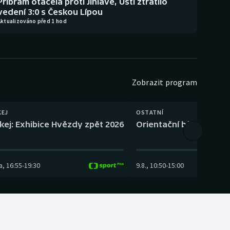
Příbram otáčela proti Jihlavě, Ústí ztratilo
vedení 3:0 s Českou Lípou
Aktualizováno před 1 hod
Zobrazit program
KEJ
OSTATNÍ
kej: Exhibice Hvězdy zpět 2026
Orientační běh: SP Čes
a
,
16:55
-
19:30
9.8.
,
10:50
-
15:00