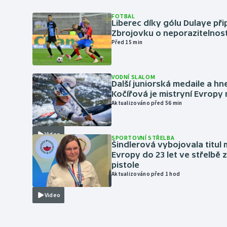
FOTBAL
Liberec díky gólu Dulaye přip
Zbrojovku o neporazitelnos
Před 15 min
VODNÍ SLALOM
Další juniorská medaile a hn
Kočířová je mistryní Evropy
Aktualizováno před 56 min
Video
SPORTOVNÍ STŘELBA
Šindlerová vybojovala titul 
Evropy do 23 let ve střelbě 
pistole
Aktualizováno před 1 hod
Video