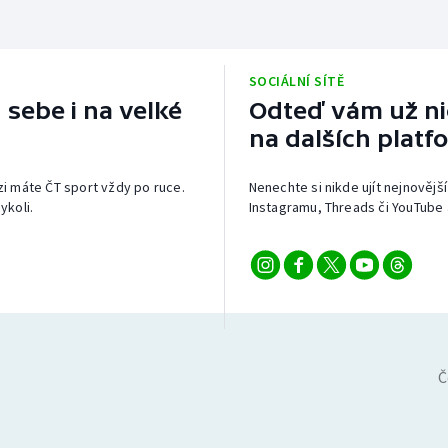
SOCIÁLNÍ SÍTĚ
 sebe i na velké
Odteď vám už nic
na dalších platf
izi máte ČT sport vždy po ruce.
Nenechte si nikde ujít nejnovější
ykoli.
Instagramu, Threads či YouTube 
Č