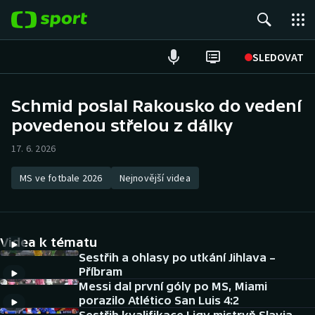
POPULÁRNÍ
SLEDOVAT
Fotbal
Schmid poslal Rakousko do vedení
povedenou střelou z dálky
Hokej
17. 6. 2026
Tenis
MS ve fotbale 2026
Nejnovější videa
Atletika
Cyklistika
Videa k tématu
DALŠÍ SPORTY
Sestřih a ohlasy po utkání Jihlava –
Příbram
Messi dal první góly po MS, Miami
Americký fotbal
NEPŘEHLÉDNĚTE
porazilo Atlético San Luis 4:2