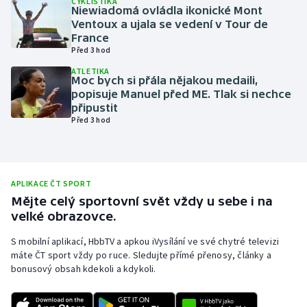
CYKLISTIKA
Niewiadomá ovládla ikonické Mont
Olympijské hry
Ventoux a ujala se vedení v Tour de
France
Před 3 hod
Parasport
ATLETIKA
Moc bych si přála nějakou medaili,
Plavání
popisuje Manuel před ME. Tlak si nechce
připustit
Plážový volejbal
Před 3 hod
Ragby
Rychlobruslení
APLIKACE ČT SPORT
Mějte celý sportovní svět vždy u sebe i na
velké obrazovce.
Rychlostní kanoistika
S mobilní aplikací, HbbTV a apkou iVysílání ve své chytré televizi
Short track
máte ČT sport vždy po ruce. Sledujte přímé přenosy, články a
bonusový obsah kdekoli a kdykoli.
Sportovní střelba