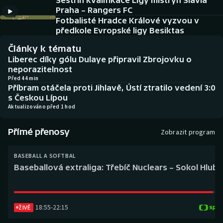
Sestřih kvalifikace Ligy mistryň Slavia
Baseball a softbal
Soutěže
Praha – Rangers FC
Fotbalisté Hradce Králové vyzvou v
Basketbal
Historické návraty
předkole Evropské ligy Besiktas
Články k tématu
Biatlon
Aplikace ČT sport
Liberec díky gólu Dulaye připravil Zbrojovku o
neporazitelnost
Boby a skeleton
AZ kvíz
Před 44 min
Příbram otáčela proti Jihlavě, Ústí ztratilo vedení 3:0
s Českou Lípou
Box
Aktualizováno před 1 hod
Curling
Přímé přenosy
Zobrazit program
Dostihy
BASEBALL A SOFTBAL
Baseballová extraliga: Třebíč Nuclears – Sokol Hlub
Florbal
Futsal
18:55
-
22:15
ŽIVĚ
Golf