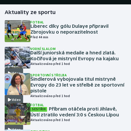
Aktuality ze sportu
Gymnastika
FOTBAL
Liberec díky gólu Dulaye připravil
Házená
Zbrojovku o neporazitelnost
Před 44 min
Jezdectví
VODNÍ SLALOM
Další juniorská medaile a hned zlatá.
Judo
Kočířová je mistryní Evropy na kajaku
Aktualizováno před 1 hod
Krasobruslení
Video
SPORTOVNÍ STŘELBA
Šindlerová vybojovala titul mistryně
Lezení
Evropy do 23 let ve střelbě ze sportovní
pistole
Aktualizováno před 1 hod
Lyže a snowboard
Video
FOTBAL
Příbram otáčela proti Jihlavě,
SESTŘIH
Moderní pětiboj
Ústí ztratilo vedení 3:0 s Českou Lípou
Aktualizováno před 1 hod
Motorsport
Video