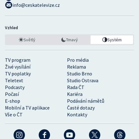
info@ceskatelevize.cz
Vzhled
Světlý
Tmavý
Systém
TV program
Pro média
Živé vysílání
Reklama
TV poplatky
Studio Brno
Teletext
Studio Ostrava
Podcasty
Rada ČT
Počasí
Kariéra
E-shop
Podávání námětů
Mobilní a TV aplikace
Časté dotazy
Vše o ČT
Kontakty