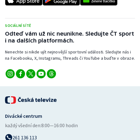
Stolní tenis
Triatlon
SOCIÁLNÍ SÍTĚ
Odteď vám už nic neunikne. Sledujte ČT sport
Veslování
i na dalších platformách.
Vodní slalom
Nenechte si nikde ujít nejnovější sportovní události. Sledujte nás i
na Facebooku, X, Instagramu, Threads či YouTube a buďte v obraze.
Volejbal
Ostatní
Divácké centrum
každý všední den:
8:00—16:00 hodin
261 136 113