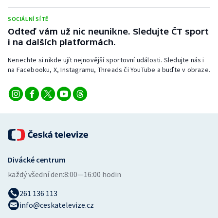
Stolní tenis
SOCIÁLNÍ SÍTĚ
Triatlon
Odteď vám už nic neunikne. Sledujte ČT sport
i na dalších platformách.
Veslování
Nenechte si nikde ujít nejnovější sportovní události. Sledujte nás i
na Facebooku, X, Instagramu, Threads či YouTube a buďte v obraze.
Vodní slalom
Volejbal
Ostatní
Divácké centrum
každý všední den:
8:00—16:00 hodin
261 136 113
info@ceskatelevize.cz