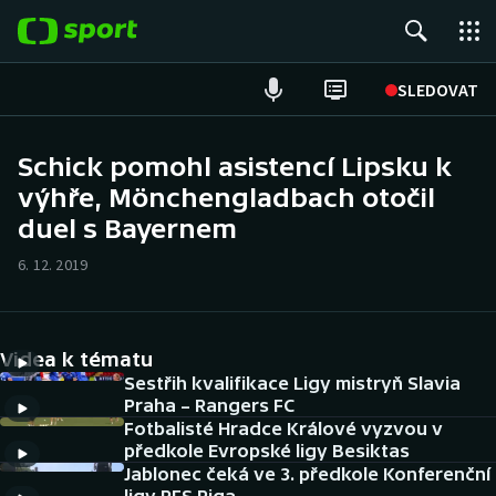
POPULÁRNÍ
SLEDOVAT
Fotbal
Schick pomohl asistencí Lipsku k
výhře, Mönchengladbach otočil
Hokej
duel s Bayernem
Tenis
6. 12. 2019
Atletika
Cyklistika
Videa k tématu
Sestřih kvalifikace Ligy mistryň Slavia
DALŠÍ SPORTY
Praha – Rangers FC
Fotbalisté Hradce Králové vyzvou v
předkole Evropské ligy Besiktas
Americký fotbal
NEPŘEHLÉDNĚTE
Jablonec čeká ve 3. předkole Konferenční