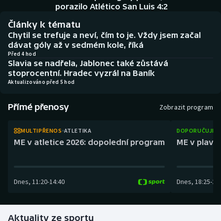
Baseball a softbal
Soutěže
porazilo Atlético San Luis 4:2
Články k tématu
Basketbal
Historické návraty
Chytil se trefuje a neví, čím to je. Vždy jsem začal
dávat góly až v sedmém kole, říká
Biatlon
Aplikace ČT sport
Před 4 hod
Slavia se nadřela, Jablonec také zůstává
stoprocentní. Hradec vyzrál na Baník
Boby a skeleton
AZ kvíz
Aktualizováno před 5 hod
Box
Přímé přenosy
Zobrazit program
Curling
MULTIPŘENOS
ATLETIKA
DOPORUČUJEM
ME v atletice 2026: dopolední program
ME v plaván
Dostihy
Florbal
Dnes
,
11:20
-
14:40
Dnes
,
18:25
-
21
Futsal
Aktuality ze sportu
Golf