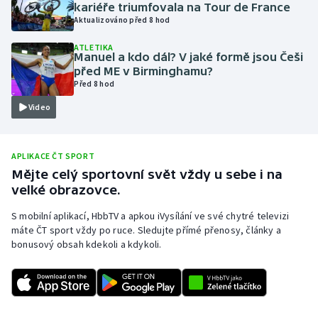
kariéře triumfovala na Tour de France
Olympijské hry
Aktualizováno před 8 hod
ATLETIKA
Parasport
Manuel a kdo dál? V jaké formě jsou Češi
před ME v Birminghamu?
Před 8 hod
Plavání
Video
Plážový volejbal
Ragby
APLIKACE ČT SPORT
Mějte celý sportovní svět vždy u sebe i na
velké obrazovce.
Rychlobruslení
S mobilní aplikací, HbbTV a apkou iVysílání ve své chytré televizi
Rychlostní kanoistika
máte ČT sport vždy po ruce. Sledujte přímé přenosy, články a
bonusový obsah kdekoli a kdykoli.
Short track
Sportovní střelba