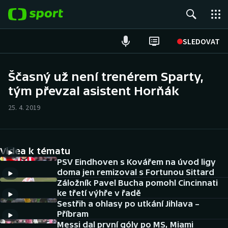
POPULÁRNÍ
SLEDOVAT
Fotbal
Ščasný už není trenérem Sparty,
tým převzal asistent Horňák
Hokej
25. 4. 2019
Tenis
Atletika
Videa k tématu
Cyklistika
PSV Eindhoven s Kovářem na úvod ligy
doma jen remizoval s Fortunou Sittard
Záložník Pavel Bucha pomohl Cincinnati
DALŠÍ SPORTY
ke třetí výhře v řadě
Sestřih a ohlasy po utkání Jihlava –
Americký fotbal
NEPŘEHLÉDNĚTE
Příbram
Messi dal první góly po MS, Miami