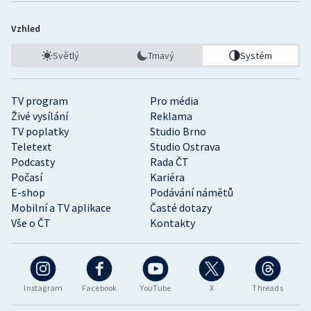
Vzhled
Světlý
Tmavý
Systém
TV program
Pro média
Živé vysílání
Reklama
TV poplatky
Studio Brno
Teletext
Studio Ostrava
Podcasty
Rada ČT
Počasí
Kariéra
E-shop
Podávání námětů
Mobilní a TV aplikace
Časté dotazy
Vše o ČT
Kontakty
Instagram
Facebook
YouTube
X
Threads