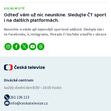
Stolní tenis
SOCIÁLNÍ SÍTĚ
Odteď vám už nic neunikne. Sledujte ČT sport
Triatlon
i na dalších platformách.
Veslování
Nenechte si nikde ujít nejnovější sportovní události. Sledujte nás i
na Facebooku, X, Instagramu, Threads či YouTube a buďte v obraze.
Vodní slalom
Volejbal
Ostatní
Divácké centrum
každý všední den:
8:00—16:00 hodin
261 136 113
info@ceskatelevize.cz