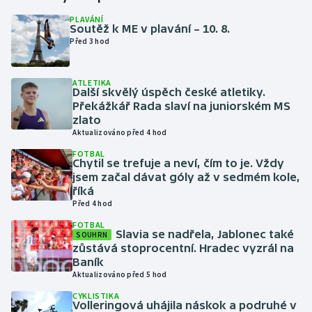
PLAVÁNÍ
Soutěž k ME v plavání – 10. 8.
Gymnastika
Před 3 hod
Házená
ATLETIKA
Další skvělý úspěch české atletiky.
Jezdectví
Překážkář Rada slaví na juniorském MS
zlato
Judo
Aktualizováno před 4 hod
FOTBAL
Chytil se trefuje a neví, čím to je. Vždy
Krasobruslení
jsem začal dávat góly až v sedmém kole,
říká
Lezení
Před 4 hod
FOTBAL
Lyže a snowboard
Slavia se nadřela, Jablonec také
SOUHRN
zůstává stoprocentní. Hradec vyzrál na
Baník
Moderní pětiboj
Aktualizováno před 5 hod
CYKLISTIKA
Motorsport
Volleringová uhájila náskok a podruhé v