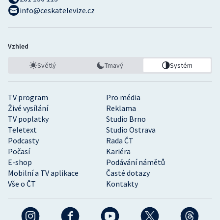
info@ceskatelevize.cz
Vzhled
Světlý
Tmavý
Systém
TV program
Pro média
Živé vysílání
Reklama
TV poplatky
Studio Brno
Teletext
Studio Ostrava
Podcasty
Rada ČT
Počasí
Kariéra
E-shop
Podávání námětů
Mobilní a TV aplikace
Časté dotazy
Vše o ČT
Kontakty