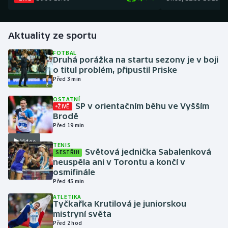
Gymnastika
Aktuality ze sportu
Házená
FOTBAL
Druhá porážka na startu sezony je v boji
o titul problém, připustil Priske
Jezdectví
Před 3 min
Judo
OSTATNÍ
SP v orientačním běhu ve Vyšším
ŽIVĚ
Brodě
Krasobruslení
Před 19 min
Video
Lezení
TENIS
Světová jednička Sabalenková
SESTŘIH
neuspěla ani v Torontu a končí v
Lyže a snowboard
osmifinále
Před 45 min
Moderní pětiboj
ATLETIKA
Tyčkařka Krutilová je juniorskou
mistryní světa
Motorsport
Před 2 hod