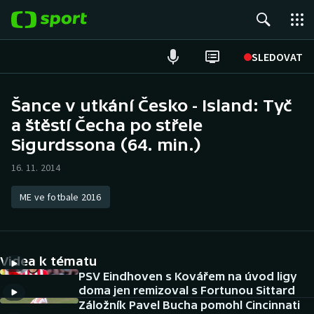
POPULÁRNÍ
SLEDOVAT
Fotbal
Šance v utkání Česko - Island: Tyč
a štěstí Čecha po střele
Hokej
Sigurdssona (64. min.)
Tenis
16. 11. 2014
Atletika
ME ve fotbale 2016
Cyklistika
DALŠÍ SPORTY
Videa k tématu
PSV Eindhoven s Kovářem na úvod ligy
Americký fotbal
NEPŘEHLÉDNĚTE
doma jen remizoval s Fortunou Sittard
Záložník Pavel Bucha pomohl Cincinnati