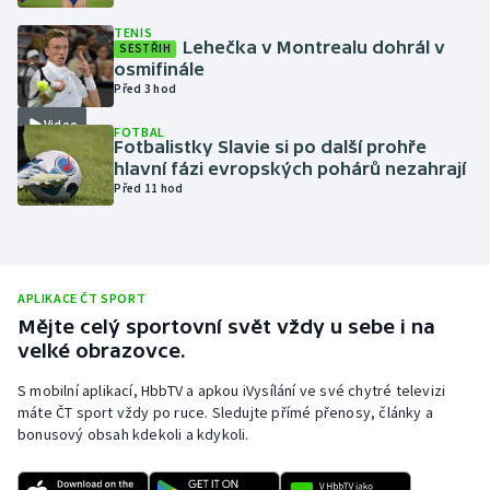
Olympijské hry
TENIS
Lehečka v Montrealu dohrál v
SESTŘIH
osmifinále
Parasport
Před 3 hod
Video
FOTBAL
Plavání
Fotbalistky Slavie si po další prohře
hlavní fázi evropských pohárů nezahrají
Plážový volejbal
Před 11 hod
Ragby
Rychlobruslení
APLIKACE ČT SPORT
Mějte celý sportovní svět vždy u sebe i na
Rychlostní kanoistika
velké obrazovce.
S mobilní aplikací, HbbTV a apkou iVysílání ve své chytré televizi
Short track
máte ČT sport vždy po ruce. Sledujte přímé přenosy, články a
bonusový obsah kdekoli a kdykoli.
Sportovní střelba