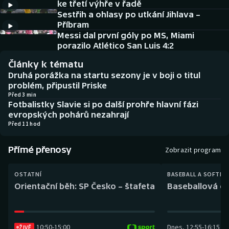
ke třetí výhře v řadě
Baseball a softbal
Soutěže
Sestřih a ohlasy po utkání Jihlava –
Příbram
Basketbal
Historické návraty
Messi dal první góly po MS, Miami
porazilo Atlético San Luis 4:2
Biatlon
Aplikace ČT sport
Články k tématu
Druhá porážka na startu sezony je v boji o titul
Boby a skeleton
AZ kvíz
problém, připustil Priske
Před 3 min
Fotbalistky Slavie si po další prohře hlavní fázi
Box
evropských pohárů nezahrají
Před 11 hod
Curling
Přímé přenosy
Zobrazit program
Dostihy
OSTATNÍ
BASEBALL A SOFTBA
Florbal
Orientační běh: SP Česko – štafeta
Baseballová ex
Futsal
10:50
-
15:00
Dnes
,
12:55
-
16:15
Golf
ŽIVĚ