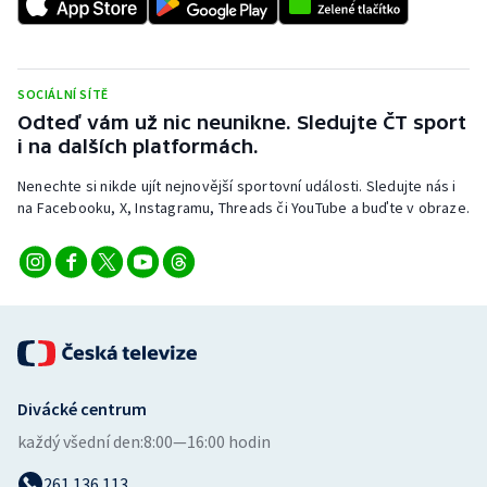
Stolní tenis
Triatlon
SOCIÁLNÍ SÍTĚ
Veslování
Odteď vám už nic neunikne. Sledujte ČT sport
i na dalších platformách.
Vodní slalom
Nenechte si nikde ujít nejnovější sportovní události. Sledujte nás i
na Facebooku, X, Instagramu, Threads či YouTube a buďte v obraze.
Volejbal
Ostatní
Divácké centrum
každý všední den:
8:00—16:00 hodin
261 136 113