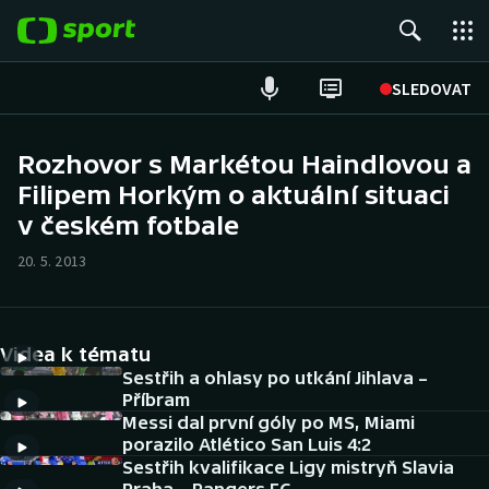
POPULÁRNÍ
SLEDOVAT
Fotbal
Rozhovor s Markétou Haindlovou a
Filipem Horkým o aktuální situaci
Hokej
v českém fotbale
Tenis
20. 5. 2013
Atletika
Cyklistika
Videa k tématu
Sestřih a ohlasy po utkání Jihlava –
DALŠÍ SPORTY
Příbram
Messi dal první góly po MS, Miami
porazilo Atlético San Luis 4:2
Americký fotbal
NEPŘEHLÉDNĚTE
Sestřih kvalifikace Ligy mistryň Slavia