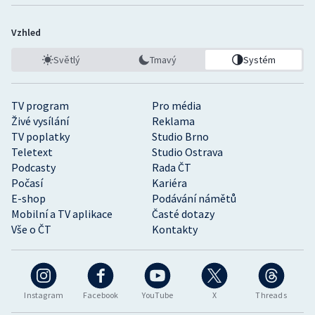
Vzhled
Světlý
Tmavý
Systém
TV program
Pro média
Živé vysílání
Reklama
TV poplatky
Studio Brno
Teletext
Studio Ostrava
Podcasty
Rada ČT
Počasí
Kariéra
E-shop
Podávání námětů
Mobilní a TV aplikace
Časté dotazy
Vše o ČT
Kontakty
Instagram
Facebook
YouTube
X
Threads