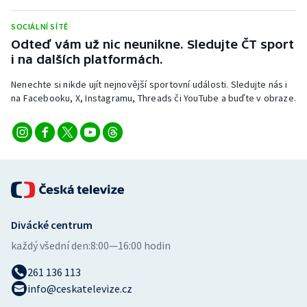
Stolní tenis
SOCIÁLNÍ SÍTĚ
Triatlon
Odteď vám už nic neunikne. Sledujte ČT sport
i na dalších platformách.
Veslování
Nenechte si nikde ujít nejnovější sportovní události. Sledujte nás i
na Facebooku, X, Instagramu, Threads či YouTube a buďte v obraze.
Vodní slalom
Volejbal
Ostatní
Divácké centrum
každý všední den:
8:00—16:00 hodin
261 136 113
info@ceskatelevize.cz