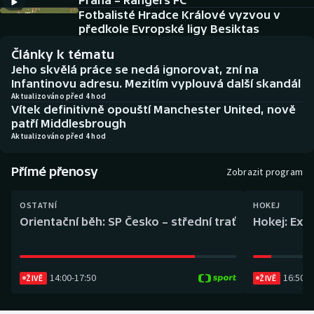
Praha – Rangers FC
Baseball a softbal
Soutěže
Fotbalisté Hradce Králové vyzvou v
předkole Evropské ligy Besiktas
Basketbal
Historické návraty
Články k tématu
Jeho skvělá práce se nedá ignorovat, zní na
Biatlon
Aplikace ČT sport
Infantinovu adresu. Mezitím vyplouvá další skandál
Aktualizováno před 4 hod
Vítek definitivně opouští Manchester United, nově
Boby a skeleton
AZ kvíz
patří Middlesbrough
Aktualizováno před 4 hod
Box
Přímé přenosy
Zobrazit program
Curling
OSTATNÍ
HOKEJ
Dostihy
Orientační běh: SP Česko – střední trať
Hokej: Exh
Florbal
14:00
-
17:50
16:50
-
1
Futsal
ŽIVĚ
ŽIVĚ
Golf