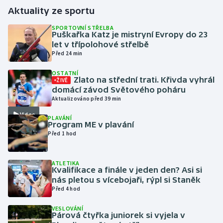
Aktuality ze sportu
Gymnastika
SPORTOVNÍ STŘELBA
Puškařka Katz je mistryní Evropy do 23
let v třípolohové střelbě
Házená
Před 24 min
Jezdectví
OSTATNÍ
Zlato na střední trati. Křivda vyhrál
ŽIVĚ
domácí závod Světového poháru
Judo
Aktualizováno před 39 min
Video
Krasobruslení
PLAVÁNÍ
Program ME v plavání
Před 1 hod
Lezení
ATLETIKA
Lyže a snowboard
Kvalifikace a finále v jeden den? Asi si
nás pletou s vícebojaři, rýpl si Staněk
Moderní pětiboj
Před 4 hod
VESLOVÁNÍ
Motorsport
Párová čtyřka juniorek si vyjela v