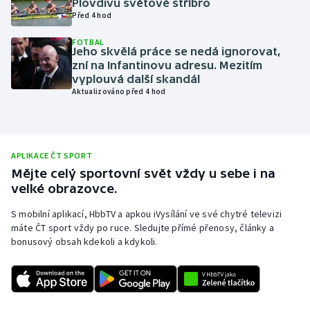
Plovdivu světové stříbro
Před 4 hod
Olympijské hry
FOTBAL
Jeho skvělá práce se nedá ignorovat,
Parasport
zní na Infantinovu adresu. Mezitím
vyplouvá další skandál
Plavání
Aktualizováno před 4 hod
Plážový volejbal
Ragby
APLIKACE ČT SPORT
Mějte celý sportovní svět vždy u sebe i na
Rychlobruslení
velké obrazovce.
S mobilní aplikací, HbbTV a apkou iVysílání ve své chytré televizi
Rychlostní kanoistika
máte ČT sport vždy po ruce. Sledujte přímé přenosy, články a
bonusový obsah kdekoli a kdykoli.
Short track
Sportovní střelba