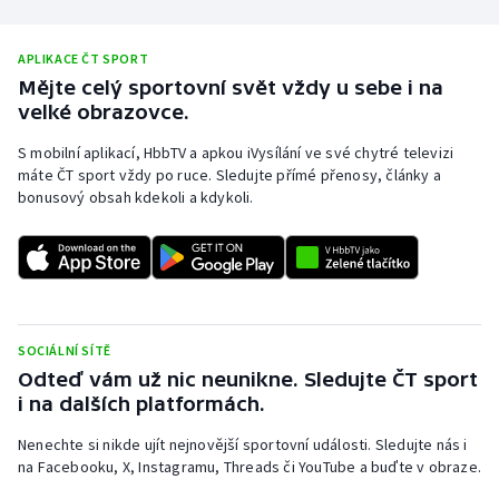
Olympijské hry
APLIKACE ČT SPORT
Parasport
Mějte celý sportovní svět vždy u sebe i na
velké obrazovce.
Plavání
S mobilní aplikací, HbbTV a apkou iVysílání ve své chytré televizi
máte ČT sport vždy po ruce. Sledujte přímé přenosy, články a
Plážový volejbal
bonusový obsah kdekoli a kdykoli.
Ragby
Rychlobruslení
SOCIÁLNÍ SÍTĚ
Rychlostní kanoistika
Odteď vám už nic neunikne. Sledujte ČT sport
i na dalších platformách.
Short track
Nenechte si nikde ujít nejnovější sportovní události. Sledujte nás i
Sportovní střelba
na Facebooku, X, Instagramu, Threads či YouTube a buďte v obraze.