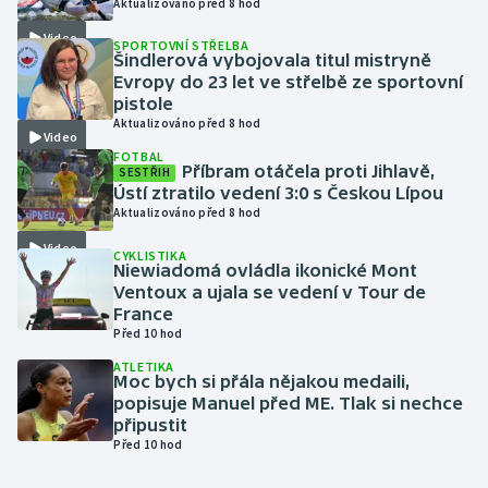
Aktualizováno před 8 hod
Video
SPORTOVNÍ STŘELBA
Gymnastika
Šindlerová vybojovala titul mistryně
Evropy do 23 let ve střelbě ze sportovní
Házená
pistole
Aktualizováno před 8 hod
Video
Jezdectví
FOTBAL
Příbram otáčela proti Jihlavě,
SESTŘIH
Ústí ztratilo vedení 3:0 s Českou Lípou
Judo
Aktualizováno před 8 hod
Video
CYKLISTIKA
Krasobruslení
Niewiadomá ovládla ikonické Mont
Ventoux a ujala se vedení v Tour de
Lezení
France
Před 10 hod
Lyže a snowboard
ATLETIKA
Moc bych si přála nějakou medaili,
popisuje Manuel před ME. Tlak si nechce
Moderní pětiboj
připustit
Před 10 hod
Motorsport