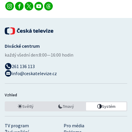
Stolní tenis
Triatlon
Veslování
Divácké centrum
Vodní slalom
každý všední den:
8:00—16:00 hodin
Volejbal
261 136 113
info@ceskatelevize.cz
Ostatní
Vzhled
Světlý
Tmavý
Systém
TV program
Pro média
Živé vysílání
Reklama