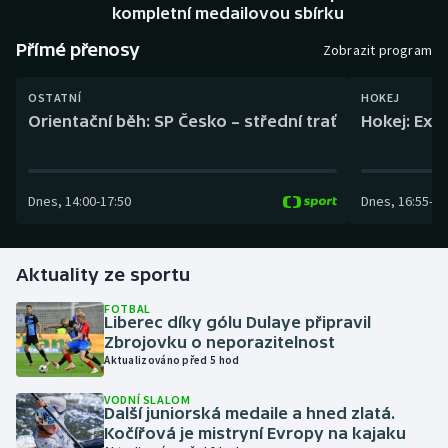
Baseball a softbal
Soutěže
kompletní medailovou sbírku
Přímé přenosy
Zobrazit program
Basketbal
Historické návraty
OSTATNÍ
HOKEJ
Biatlon
Aplikace ČT sport
Orientační běh: SP Česko – střední trať
Hokej: Exh
Boby a skeleton
AZ kvíz
Dnes
,
14:00
-
17:50
Dnes
,
16:55
-
19
Box
Curling
Aktuality ze sportu
Dostihy
FOTBAL
Liberec díky gólu Dulaye připravil
Zbrojovku o neporazitelnost
Florbal
Aktualizováno před 5 hod
Futsal
VODNÍ SLALOM
Další juniorská medaile a hned zlatá.
Kočířová je mistryní Evropy na kajaku
Golf