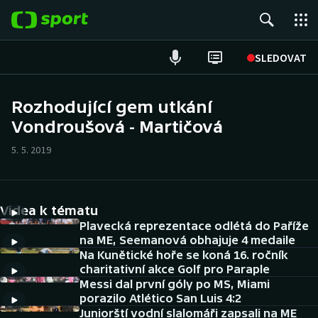
POPULÁRNÍ
SLEDOVAT
Fotbal
Rozhodující gem utkání
Vondroušová - Martičová
Hokej
5. 5. 2019
Tenis
Atletika
Videa k tématu
Cyklistika
Plavecká reprezentace odlétá do Paříže
na ME, Seemanová obhajuje 4 medaile
Na Kunětické hoře se koná 16. ročník
DALŠÍ SPORTY
charitativní akce Golf pro Paraple
Messi dal první góly po MS, Miami
Americký fotbal
NEPŘEHLÉDNĚTE
porazilo Atlético San Luis 4:2
Juniorští vodní slalomáři zapsali na ME