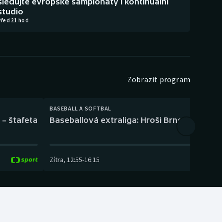
sledujte evropské šampionáty i kontinuální
studio
Před 21 hod
Zobrazit program
BASEBALL A SOFTBAL
 – štafeta
Baseballová extraliga: Hroši Brno – Eagles
Zítra
,
12:55
-
16:15