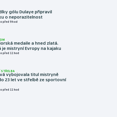
díky gólu Dulaye připravil
ku o neporazitelnost
o před 9 hod
LOM
niorská medaile a hned zlatá.
 je mistryní Evropy na kajaku
o před 12 hod
 STŘELBA
vá vybojovala titul mistryně
o 23 let ve střelbě ze sportovní
o před 12 hod