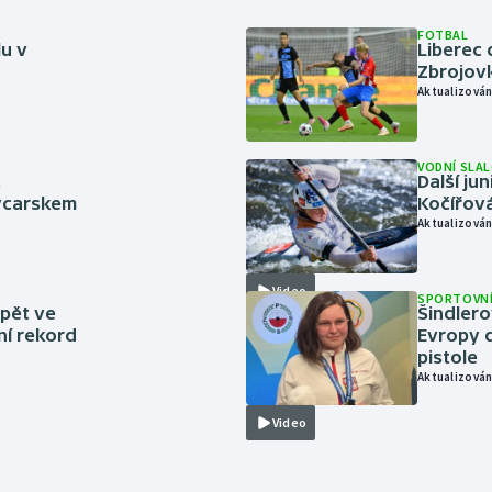
FOTBAL
lu v
Liberec 
Zbrojov
Aktualizován
VODNÍ SLA
.
Další ju
ýcarskem
Kočířová
Aktualizován
Video
SPORTOVNÍ
zpět ve
Šindlero
ní rekord
Evropy d
pistole
Aktualizován
Video