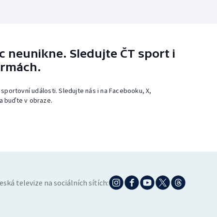
 neunikne. Sledujte ČT sport i
ormách.
 sportovní události. Sledujte nás i na Facebooku, X,
a buďte v obraze.
eská televize na sociálních sítích: