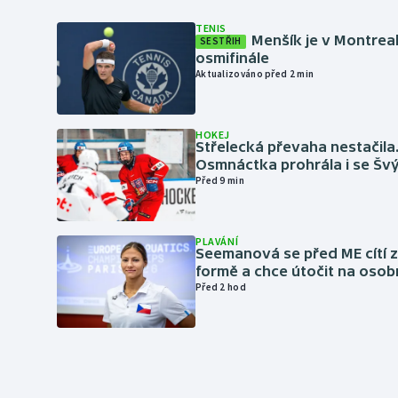
TENIS
Menšík je v Montrea
SESTŘIH
osmifinále
Aktualizováno před 2 min
HOKEJ
Střelecká převaha nestačila
Osmnáctka prohrála i se Šv
Před 9 min
PLAVÁNÍ
Seemanová se před ME cítí 
formě a chce útočit na osob
Před 2 hod