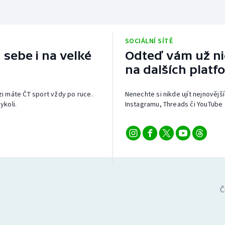
SOCIÁLNÍ SÍTĚ
 sebe i na velké
Odteď vám už nic
na dalších platf
izi máte ČT sport vždy po ruce.
Nenechte si nikde ujít nejnovější
ykoli.
Instagramu, Threads či YouTube 
Č