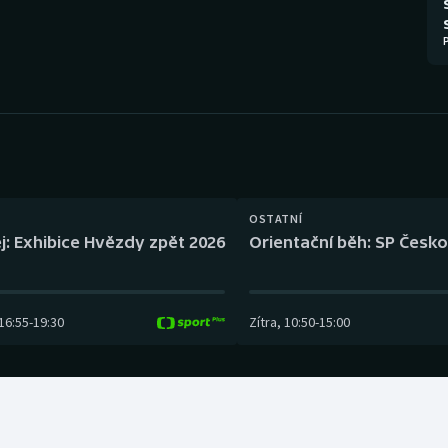
Moderní pětiboj
Triatlon
Motorsport
Veslování
Olympijské hry
Vodní slalom
Parasport
Volejbal
Plavání
Ostatní
OSTATNÍ
j: Exhibice Hvězdy zpět 2026
Orientační běh: SP Česko
Plážový volejbal
16:55
-
19:30
Zítra
,
10:50
-
15:00