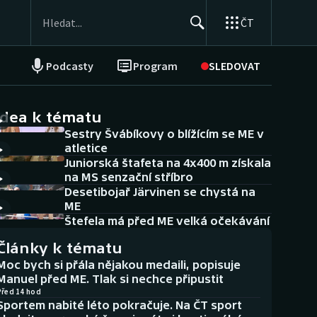
ČT
Podcasty
Program
SLEDOVAT
NEPŘEHLÉDNĚTE
Soutěže
idea k tématu
Sestry Švábíkovy o blížícím se ME v
Historické návraty
atletice
Juniorská štafeta na 4x400 m získala
Aplikace ČT sport
na MS senzační stříbro
Desetibojař Järvinen se chystá na
AZ kvíz
ME
Štefela má před ME velká očekávání
Články k tématu
Moc bych si přála nějakou medaili, popisuje
Manuel před ME. Tlak si nechce připustit
Před 14 hod
Sportem nabité léto pokračuje. Na ČT sport