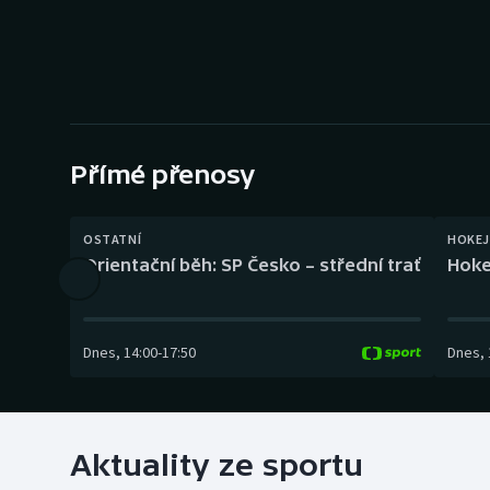
Curling
Dostihy
Florbal
Futsal
Přímé přenosy
Golf
OSTATNÍ
HOKEJ
Orientační běh: SP Česko – střední trať
Hoke
Gymnastika
Dnes
,
14:00
-
17:50
Dnes
,
Aktuality ze sportu