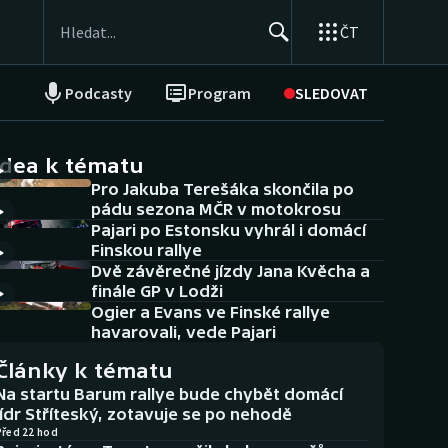
ČT
Podcasty
Program
SLEDOVAT
NEPŘEHLÉDNĚTE
Soutěže
idea k tématu
Pro Jakuba Terešáka skončila po
Historické návraty
pádu sezona MČR v motokrosu
Pajari po Estonsku vyhrál i domácí
Aplikace ČT sport
Finskou rallye
Dvě závěrečné jízdy Jana Kvěcha a
AZ kvíz
finále GP v Lodži
Ogier a Evans ve Finské rallye
havarovali, vede Pajari
Články k tématu
Na startu Barum rallye bude chybět domácí
lídr Stříteský, zotavuje se po nehodě
Před 22 hod