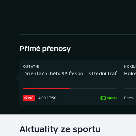
Curling
Dostihy
Florbal
Futsal
Přímé přenosy
Golf
OSTATNÍ
HOKEJ
Orientační běh: SP Česko – střední trať
Hoke
Gymnastika
14:00
-
17:50
Dnes
,
ŽIVĚ
Aktuality ze sportu