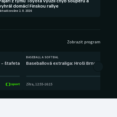
Pajari z týmu Toyota využil chyb soupeřů a
vyhrál domácí Finskou rallye
ktualizováno 2. 8. 2026
Zobrazit program
BASEBALL A SOFTBAL
 – štafeta
Baseballová extraliga: Hroši Brno – Eagles
Zítra
,
12:55
-
16:15