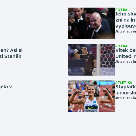
FOTBAL
Jeho skv
zní na I
vyplouvá
Aktualizován
FOTBAL
en? Asi si
Vítek de
 si Staněk
United, 
Aktualizován
ATLETIKA
jela v
Stýplařk
juniors
Aktualizován