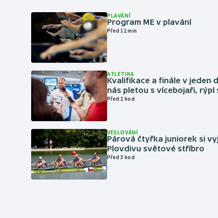
PLAVÁNÍ
Program ME v plavání
Před 12 min
ATLETIKA
Kvalifikace a finále v jeden d
nás pletou s vícebojaři, rýpl
Před 2 hod
VESLOVÁNÍ
Párová čtyřka juniorek si vy
Plovdivu světové stříbro
Před 3 hod