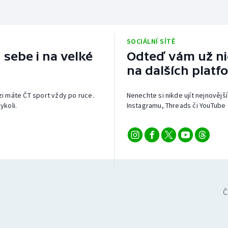
SOCIÁLNÍ SÍTĚ
 sebe i na velké
Odteď vám už nic
na dalších platf
izi máte ČT sport vždy po ruce.
Nenechte si nikde ujít nejnovější
ykoli.
Instagramu, Threads či YouTube 
Č