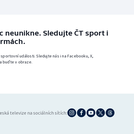
 neunikne. Sledujte ČT sport i
ormách.
 sportovní události. Sledujte nás i na Facebooku, X,
a buďte v obraze.
eská televize na sociálních sítích: