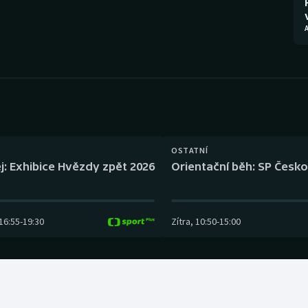
Moderní pětiboj
Triatlon
A
Motorsport
Veslování
Olympijské hry
Vodní slalom
Parasport
Volejbal
Plavání
Ostatní
OSTATNÍ
j: Exhibice Hvězdy zpět 2026
Orientační běh: SP Česko
Plážový volejbal
16:55
-
19:30
Zítra
,
10:50
-
15:00