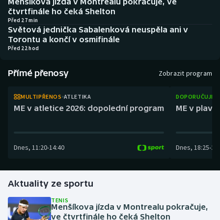
Menšíkova jízda v Montrealu pokračuje, ve
Atletika
Soutěže
čtvrtfinále ho čeká Shelton
Před 27 min
Světová jednička Sabalenková neuspěla ani v
Baseball a softbal
Historické návraty
Torontu a končí v osmifinále
Před 22 hod
Basketbal
Aplikace ČT sport
Přímé přenosy
Zobrazit program
Biatlon
AZ kvíz
MULTIPŘENOS
ATLETIKA
DOPORUČUJEM
Boby a skeleton
ME v atletice 2026: dopolední program
ME v plaván
Box
Dnes
,
11:20
-
14:40
Dnes
,
18:25
-
21
Curling
Cyklistika
Aktuality ze sportu
Dostihy
TENIS
Menšíkova jízda v Montrealu pokračuje,
ve čtvrtfinále ho čeká Shelton
Florbal