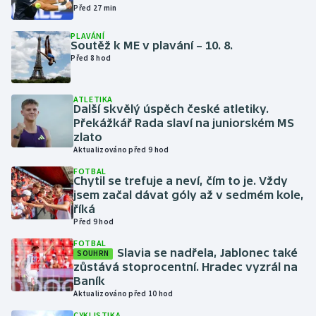
Před 27 min
Futsal
PLAVÁNÍ
Soutěž k ME v plavání – 10. 8.
Před 8 hod
Golf
Gymnastika
ATLETIKA
Další skvělý úspěch české atletiky.
Překážkář Rada slaví na juniorském MS
Házená
zlato
Aktualizováno před 9 hod
Jezdectví
FOTBAL
Chytil se trefuje a neví, čím to je. Vždy
jsem začal dávat góly až v sedmém kole,
Judo
říká
Před 9 hod
Krasobruslení
FOTBAL
Slavia se nadřela, Jablonec také
SOUHRN
zůstává stoprocentní. Hradec vyzrál na
Lezení
Baník
Aktualizováno před 10 hod
Lyže a snowboard
CYKLISTIKA