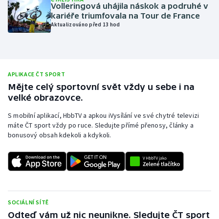
Volleringová uhájila náskok a podruhé v
Moderní pětiboj
kariéře triumfovala na Tour de France
Aktualizováno před 13 hod
Motorsport
Olympijské hry
APLIKACE ČT SPORT
Parasport
Mějte celý sportovní svět vždy u sebe i na
velké obrazovce.
Plavání
S mobilní aplikací, HbbTV a apkou iVysílání ve své chytré televizi
máte ČT sport vždy po ruce. Sledujte přímé přenosy, články a
Plážový volejbal
bonusový obsah kdekoli a kdykoli.
Ragby
Rychlobruslení
Rychlostní kanoistika
SOCIÁLNÍ SÍTĚ
Odteď vám už nic neunikne. Sledujte ČT sport