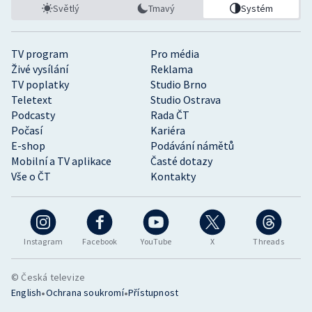
Světlý
Tmavý
Systém
TV program
Pro média
Živé vysílání
Reklama
TV poplatky
Studio Brno
Teletext
Studio Ostrava
Podcasty
Rada ČT
Počasí
Kariéra
E-shop
Podávání námětů
Mobilní a TV aplikace
Časté dotazy
Vše o ČT
Kontakty
Instagram
Facebook
YouTube
X
Threads
© Česká televize
•
•
English
Ochrana soukromí
Přístupnost