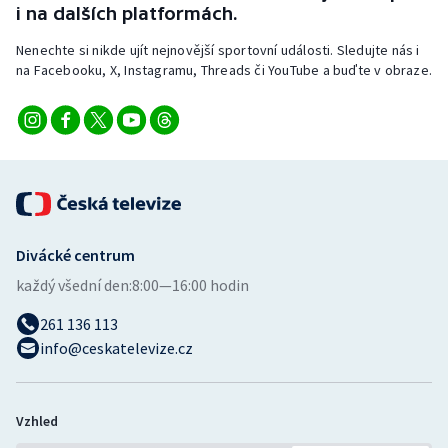
i na dalších platformách.
Short track
Nenechte si nikde ujít nejnovější sportovní události. Sledujte nás i
Sportovní střelba
na Facebooku, X, Instagramu, Threads či YouTube a buďte v obraze.
Stolní tenis
Triatlon
Veslování
Vodní slalom
Divácké centrum
každý všední den:
8:00—16:00 hodin
Volejbal
261 136 113
info@ceskatelevize.cz
Ostatní
Vzhled