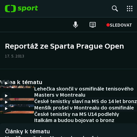
POPULÁRNÍ
SLEDOVAT
ME v atletice
Reportáž ze Sparta Prague Open
ME v plavání
17. 5. 2013
Fotbal
Videa k tématu
Hokej
Lehečka skončil v osmifinále tenisového
Masters v Montrealu
Tenis
České tenistky slaví na MS do 14 let bronz
Menšík prošel v Montrealu do osmifinále
DALŠÍ SPORTY
České tenistky na MS U14 podlehly
Italkám a budou bojovat o bronz
Americký fotbal
NEPŘEHLÉDNĚTE
Články k tématu