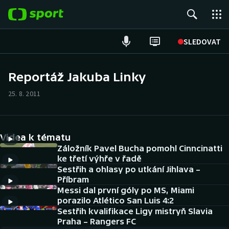
POPULÁRNÍ
SLEDOVAT
Fotbal
Reportáž Jakuba Linky
Hokej
25. 8. 2011
Tenis
Videa k tématu
Atletika
Záložník Pavel Bucha pomohl Cinncinatti
ke třetí výhře v řadě
Cyklistika
Sestřih a ohlasy po utkání Jihlava –
Příbram
DALŠÍ SPORTY
Messi dal první góly po MS, Miami
porazilo Atlético San Luis 4:2
Americký fotbal
Sestřih kvalifikace Ligy mistryň Slavia
NEPŘEHLÉDNĚTE
Praha – Rangers FC