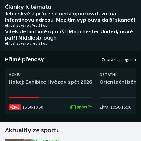
Baseball a softbal
Soutěže
Články k tématu
Jeho skvělá práce se nedá ignorovat, zní na
Basketbal
Historické návraty
Infantinovu adresu. Mezitím vyplouvá další skandál
Aktualizováno před 5 hod
Vítek definitivně opouští Manchester United, nově
Biatlon
Aplikace ČT sport
patří Middlesbrough
Aktualizováno před 5 hod
Boby a skeleton
AZ kvíz
Přímé přenosy
Zobrazit program
Box
HOKEJ
OSTATNÍ
Curling
Hokej: Exhibice Hvězdy zpět 2026
Orientační běh: 
Dostihy
16:50
-
19:50
Zítra
,
10:50
-
15:00
ŽIVĚ
Florbal
Futsal
Aktuality ze sportu
Golf
MOTORSPORT