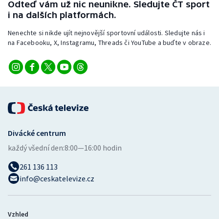
Odteď vám už nic neunikne. Sledujte ČT sport
Stolní tenis
i na dalších platformách.
Triatlon
Nenechte si nikde ujít nejnovější sportovní události. Sledujte nás i
na Facebooku, X, Instagramu, Threads či YouTube a buďte v obraze.
Veslování
Vodní slalom
Volejbal
Ostatní
Divácké centrum
každý všední den:
8:00—16:00 hodin
261 136 113
info@ceskatelevize.cz
Vzhled