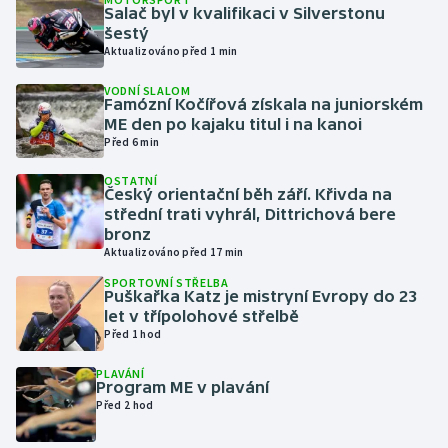
Salač byl v kvalifikaci v Silverstonu
šestý
Gymnastika
Aktualizováno před 1 min
VODNÍ SLALOM
Házená
Famózní Kočířová získala na juniorském
ME den po kajaku titul i na kanoi
Jezdectví
Před 6 min
OSTATNÍ
Judo
Český orientační běh září. Křivda na
střední trati vyhrál, Dittrichová bere
bronz
Krasobruslení
Aktualizováno před 17 min
SPORTOVNÍ STŘELBA
Lezení
Puškařka Katz je mistryní Evropy do 23
let v třípolohové střelbě
Lyže a snowboard
Před 1 hod
PLAVÁNÍ
Moderní pětiboj
Program ME v plavání
Před 2 hod
Motorsport