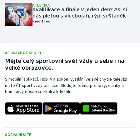
ATLETIKA
Olympijské hry
Kvalifikace a finále v jeden den? Asi si
nás pletou s vícebojaři, rýpl si Staněk
Před 4 hod
Parasport
Plavání
APLIKACE ČT SPORT
Plážový volejbal
Mějte celý sportovní svět vždy u sebe i na
velké obrazovce.
Ragby
S mobilní aplikací, HbbTV a apkou iVysílání ve své chytré televizi
Rychlobruslení
máte ČT sport vždy po ruce. Sledujte přímé přenosy, články a
bonusový obsah kdekoli a kdykoli.
Rychlostní kanoistika
Short track
Sportovní střelba
SOCIÁLNÍ SÍTĚ