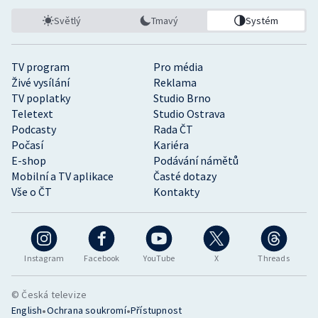
Světlý
Tmavý
Systém
TV program
Pro média
Živé vysílání
Reklama
TV poplatky
Studio Brno
Teletext
Studio Ostrava
Podcasty
Rada ČT
Počasí
Kariéra
E-shop
Podávání námětů
Mobilní a TV aplikace
Časté dotazy
Vše o ČT
Kontakty
Instagram
Facebook
YouTube
X
Threads
© Česká televize
•
•
English
Ochrana soukromí
Přístupnost