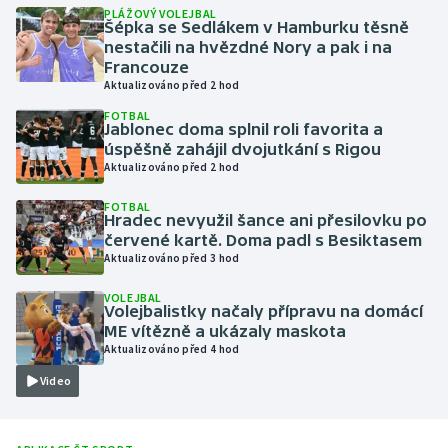
PLÁŽOVÝ VOLEJBAL
Šépka se Sedlákem v Hamburku těsně
Gymnastika
nestačili na hvězdné Nory a pak i na
Francouze
Aktualizováno před 2 hod
Házená
FOTBAL
Jablonec doma splnil roli favorita a
Jezdectví
úspěšně zahájil dvojutkání s Rigou
Aktualizováno před 2 hod
Judo
FOTBAL
Hradec nevyužil šance ani přesilovku po
Krasobruslení
červené kartě. Doma padl s Besiktasem
Aktualizováno před 3 hod
Lezení
VOLEJBAL
Volejbalistky načaly přípravu na domácí
ME vítězně a ukázaly maskota
Lyže a snowboard
Aktualizováno před 4 hod
Moderní pětiboj
Video
Motorsport