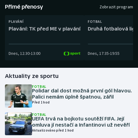
Baseball a softbal
Soutěže
Přímé přenosy
Zobrazit program
Basketbal
Historické návraty
PLAVÁNÍ
FOTBAL
Plavání: TK před ME v plavání
Druhá fotbalová liga
Biatlon
Aplikace ČT sport
Boby a skeleton
AZ kvíz
Dnes
,
12:30
-
13:00
Dnes
,
17:35
-
19:55
Box
Aktuality ze sportu
Curling
FOTBAL
Polidar dal dost možná první gól hlavou.
Dostihy
Palici nemám úplně špatnou, zářil
Před 1 hod
Florbal
FOTBAL
UEFA trvá na bojkotu soutěží FIFA. Její
Futsal
omluva jí nestačí a Infantinovi už nevěří
Aktualizováno před 1 hod
Golf