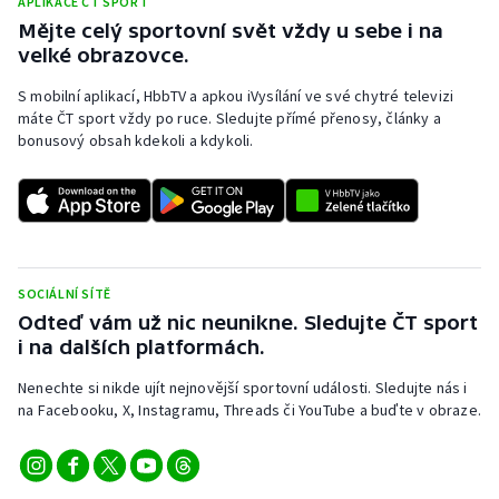
APLIKACE ČT SPORT
Mějte celý sportovní svět vždy u sebe i na
Olympijské hry
velké obrazovce.
Parasport
S mobilní aplikací, HbbTV a apkou iVysílání ve své chytré televizi
máte ČT sport vždy po ruce. Sledujte přímé přenosy, články a
Plavání
bonusový obsah kdekoli a kdykoli.
Plážový volejbal
Ragby
SOCIÁLNÍ SÍTĚ
Rychlobruslení
Odteď vám už nic neunikne. Sledujte ČT sport
i na dalších platformách.
Rychlostní kanoistika
Nenechte si nikde ujít nejnovější sportovní události. Sledujte nás i
Short track
na Facebooku, X, Instagramu, Threads či YouTube a buďte v obraze.
Sportovní střelba