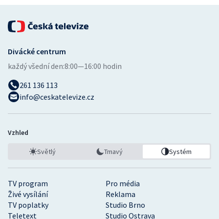
Stolní tenis
Triatlon
Divácké centrum
Veslování
každý všední den:
8:00—16:00 hodin
Vodní slalom
261 136 113
info@ceskatelevize.cz
Volejbal
Ostatní
Vzhled
Světlý
Tmavý
Systém
TV program
Pro média
Živé vysílání
Reklama
TV poplatky
Studio Brno
Teletext
Studio Ostrava