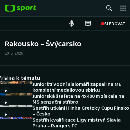
POPULÁRNÍ
SLEDOVAT
Fotbal
Rakousko – Švýcarsko
Hokej
20. 5. 2026
Tenis
Videa k tématu
Atletika
Juniorští vodní slalomáři zapsali na ME
kompletní medailovou sbírku
Cyklistika
Juniorská štafeta na 4x400 m získala na
MS senzační stříbro
DALŠÍ SPORTY
Sestřih utkání Hlinka Gretzky Cupu Finsko
– Česko
Americký fotbal
Sestřih kvalifikace Ligy mistryň Slavia
NEPŘEHLÉDNĚTE
Praha – Rangers FC