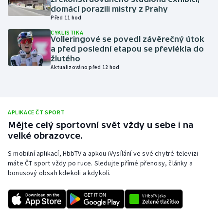
domácí porazili mistry z Prahy
Olympijské hry
Před 11 hod
CYKLISTIKA
Parasport
Volleringové se povedl závěrečný útok
a před poslední etapou se převlékla do
žlutého
Plavání
Aktualizováno před 12 hod
Plážový volejbal
Ragby
APLIKACE ČT SPORT
Mějte celý sportovní svět vždy u sebe i na
Rychlobruslení
velké obrazovce.
S mobilní aplikací, HbbTV a apkou iVysílání ve své chytré televizi
Rychlostní kanoistika
máte ČT sport vždy po ruce. Sledujte přímé přenosy, články a
bonusový obsah kdekoli a kdykoli.
Short track
Sportovní střelba