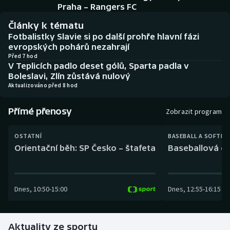
Baseball a softbal
Soutěže
Praha – Rangers FC
Články k tématu
Basketbal
Historické návraty
Fotbalistky Slavie si po další prohře hlavní fázi
evropských pohárů nezahrají
Biatlon
Aplikace ČT sport
Před 7 hod
V Teplicích padlo deset gólů, Sparta padla v
Boleslavi, Zlín zůstává nulový
Boby a skeleton
AZ kvíz
Aktualizováno před 8 hod
Box
Přímé přenosy
Zobrazit program
Curling
OSTATNÍ
BASEBALL A SOFTBA
Orientační běh: SP Česko – štafeta
Baseballová ex
Dostihy
Florbal
Dnes
,
10:50
-
15:00
Dnes
,
12:55
-
16:15
Futsal
Aktuality ze sportu
Golf