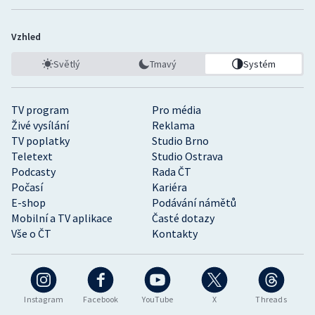
Vzhled
Světlý
Tmavý
Systém
TV program
Pro média
Živé vysílání
Reklama
TV poplatky
Studio Brno
Teletext
Studio Ostrava
Podcasty
Rada ČT
Počasí
Kariéra
E-shop
Podávání námětů
Mobilní a TV aplikace
Časté dotazy
Vše o ČT
Kontakty
Instagram
Facebook
YouTube
X
Threads