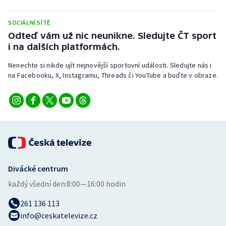
Stolní tenis
SOCIÁLNÍ SÍTĚ
Triatlon
Odteď vám už nic neunikne. Sledujte ČT sport
i na dalších platformách.
Veslování
Nenechte si nikde ujít nejnovější sportovní události. Sledujte nás i
na Facebooku, X, Instagramu, Threads či YouTube a buďte v obraze.
Vodní slalom
Volejbal
Ostatní
Divácké centrum
každý všední den:
8:00—16:00 hodin
261 136 113
info@ceskatelevize.cz