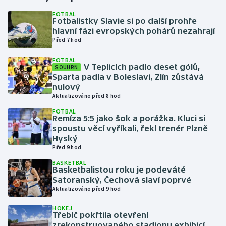
FOTBAL
Fotbalistky Slavie si po další prohře
Gymnastika
hlavní fázi evropských pohárů nezahrají
Před 7 hod
Házená
FOTBAL
V Teplicích padlo deset gólů,
SOUHRN
Jezdectví
Sparta padla v Boleslavi, Zlín zůstává
nulový
Judo
Aktualizováno před 8 hod
FOTBAL
Remíza 5:5 jako šok a porážka. Kluci si
Krasobruslení
spoustu věcí vyříkali, řekl trenér Plzně
Hyský
Lezení
Před 9 hod
BASKETBAL
Lyže a snowboard
Basketbalistou roku je podeváté
Satoranský, Čechová slaví poprvé
Aktualizováno před 9 hod
Moderní pětiboj
HOKEJ
Třebíč pokřtila otevření
Motorsport
zrekonstruovaného stadionu exhibicí,