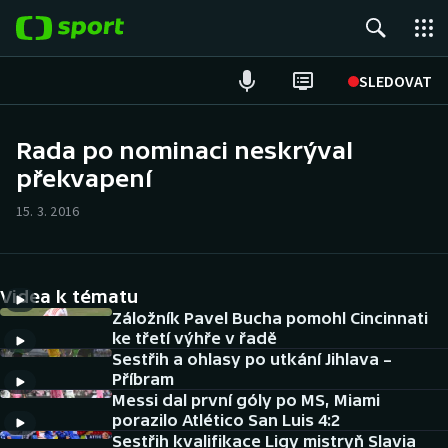
POPULÁRNÍ
SLEDOVAT
Fotbal
Rada po nominaci neskrýval
překvapení
Hokej
15. 3. 2016
Tenis
Atletika
Videa k tématu
Cyklistika
Záložník Pavel Bucha pomohl Cincinnati
ke třetí výhře v řadě
Sestřih a ohlasy po utkání Jihlava –
DALŠÍ SPORTY
Příbram
Messi dal první góly po MS, Miami
Americký fotbal
NEPŘEHLÉDNĚTE
porazilo Atlético San Luis 4:2
Sestřih kvalifikace Ligy mistryň Slavia