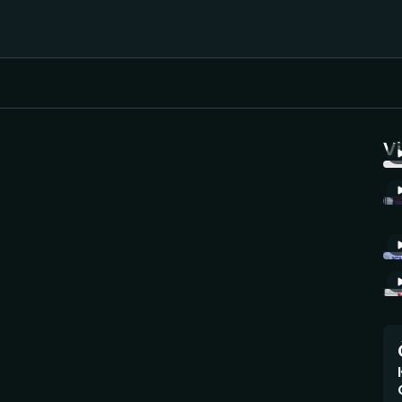
Házená
Ragby
V
Jezdectví
Rychlobruslení
Rychlostní
Judo
kanoistika
Krasobruslení
Short track
Lezení
Sportovní střelba
Lyže a snowboard
Stolní tenis