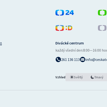
Divácké centrum
ů
každý všední den:
8:00—16:00 ho
261 136 113
info@ceskate
Vzhled
Světlý
Tmavý