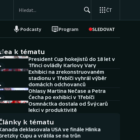
ČT
Podcasty
Program
SLEDOVAT
NEPŘEHLÉDNĚTE
Soutěže
idea k tématu
President Cup hokejistů do 18 let v
Historické návraty
Třinci ovládly Karlovy Vary
Exhibici na zrekonstruovaném
Aplikace ČT sport
stadionu v Třebíči vyhrál výběr
domácích odchovanců
AZ kvíz
Ohlasy Martina Nečase a Petra
Čecha po exhibici v Třebíči
Osmnáctka dostala od Švýcarů
lekci v produktivitě
Články k tématu
Kanada deklasovala USA ve finále Hlinka
Gretzky Cupu a vrátila se na trůn