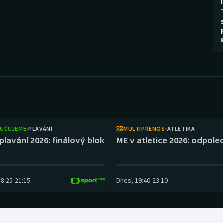
Moderní pětiboj
Triatlon
Motorsport
Veslování
8
Olympijské hry
Vodní slalom
Parasport
Volejbal
Plavání
Ostatní
Plážový volejbal
UČUJEME
PLAVÁNÍ
MULTIPŘENOS
ATLETIKA
plavání 2026: finálový blok
ME v atletice 2026: odpol
18:25
-
21:15
Dnes
,
19:40
-
23:10