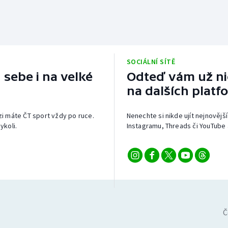
SOCIÁLNÍ SÍTĚ
 sebe i na velké
Odteď vám už nic
na dalších platf
izi máte ČT sport vždy po ruce.
Nenechte si nikde ujít nejnovější
ykoli.
Instagramu, Threads či YouTube 
Č