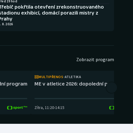
Před 19 hod
Třebíč pokřtila otevření zrekonstruovaného
stadionu exhibicí, domácí porazili mistry z
Prahy
. 8. 2026
Zobrazit program
MULTIPŘENOS
ATLETIKA
ední program
ME v atletice 2026: dopolední program
Zítra
,
11:20
-
14:15