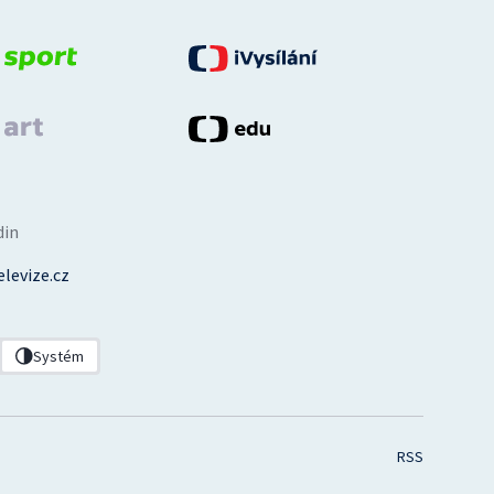
din
levize.cz
Systém
RSS