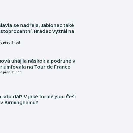
Slavia se nadřela, Jablonec také
stoprocentní. Hradec vyzrál na
o před 8 hod
gová uhájila náskok a podruhé v
triumfovala na Tour de France
o před 11 hod
 kdo dál? V jaké formě jsou Češi
 v Birminghamu?