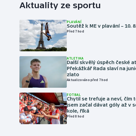
Aktuality ze sportu
PLAVÁNÍ
Soutěž k ME v plavání – 10. 8
Před 7 hod
ATLETIKA
Další skvělý úspěch české at
Překážkář Rada slaví na ju
zlato
Aktualizováno před 7 hod
FOTBAL
Chytil se trefuje a neví, čím 
jsem začal dávat góly až v
kole, říká
Před 8 hod