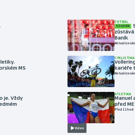
FOTBAL
.
SOUHRN
zůstává 
Baník
Aktualizován
CYKLISTIKA
letiky.
Vollerin
niorském MS
kariéře 
Aktualizován
ATLETIKA
to je. Vždy
Manuel a
 sedmém
před ME
Před 12 hod
Video