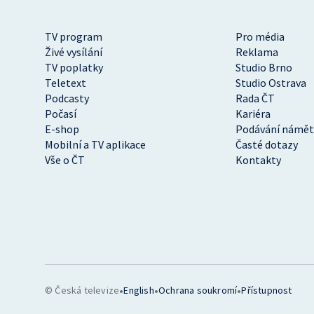
TV program
Pro média
Živé vysílání
Reklama
TV poplatky
Studio Brno
Teletext
Studio Ostrava
Podcasty
Rada ČT
Počasí
Kariéra
E-shop
Podávání námět
Mobilní a TV aplikace
Časté dotazy
Vše o ČT
Kontakty
•
•
•
© Česká televize
English
Ochrana soukromí
Přístupnost