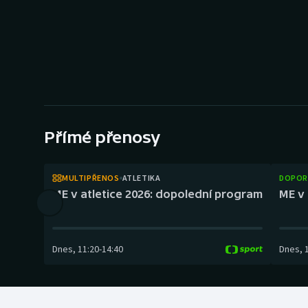
Curling
Dostihy
Florbal
Futsal
Přímé přenosy
Golf
Gymnastika
MULTIPŘENOS
ATLETIKA
DOPOR
ME v atletice 2026: dopolední program
ME v 
Dnes
,
11:20
-
14:40
Dnes
,