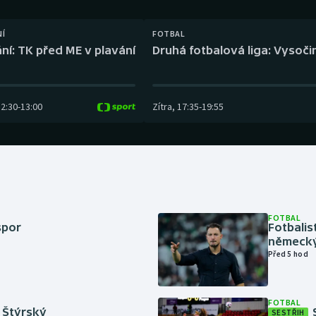
Moderní pětiboj
Triatlon
NÍ
FOTBAL
Motorsport
Veslování
ní: TK před ME v plavání
Druhá fotbalová liga: Vysočin
Olympijské hry
Vodní slalom
Parasport
Volejbal
12:30
-
13:00
Zítra
,
17:35
-
19:55
Plavání
Ostatní
Plážový volejbal
FOTBAL
spor
Fotbali
německý
Před 5 hod
FOTBAL
 Štýrský
SESTŘIH