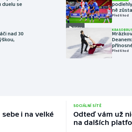
u duelu se
podlehly
ně zůsta
Před 6 hod
Video
KRASOBRUS
áči nad 30
Mrázkovi
výškou,
Deanem: 
přínosn
Před 6 hod
SOCIÁLNÍ SÍTĚ
 sebe i na velké
Odteď vám už nic
na dalších platf