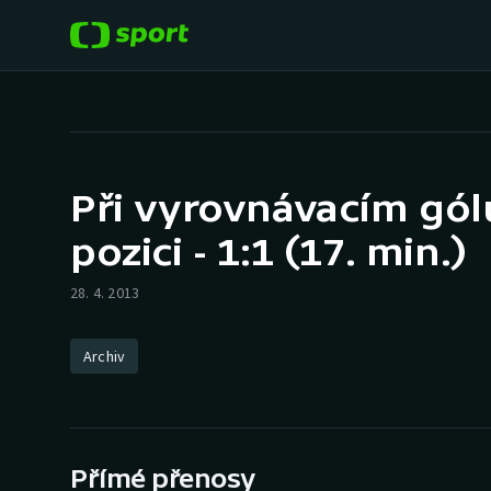
POPULÁRNÍ
DALŠÍ SPORTY
Fotbal
Americký fotbal
Při vyrovnávacím gól
Hokej
Baseball a softbal
pozici - 1:1 (17. min.)
Tenis
Basketbal
28. 4. 2013
Atletika
Biatlon
Archiv
Cyklistika
Boby a skeleton
Box
Přímé přenosy