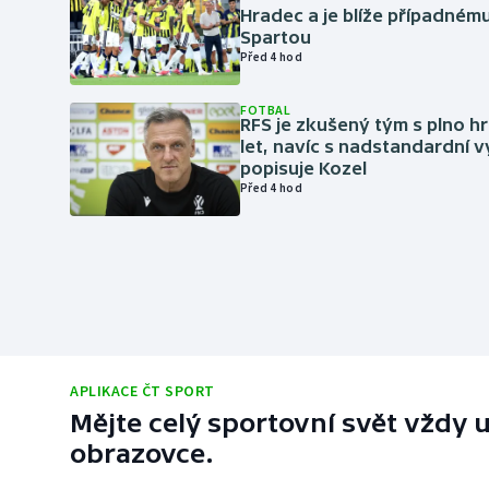
Hradec a je blíže případném
Spartou
Před 4 hod
FOTBAL
RFS je zkušený tým s plno hr
let, navíc s nadstandardní 
popisuje Kozel
Před 4 hod
APLIKACE ČT SPORT
Mějte celý sportovní svět vždy u
obrazovce.