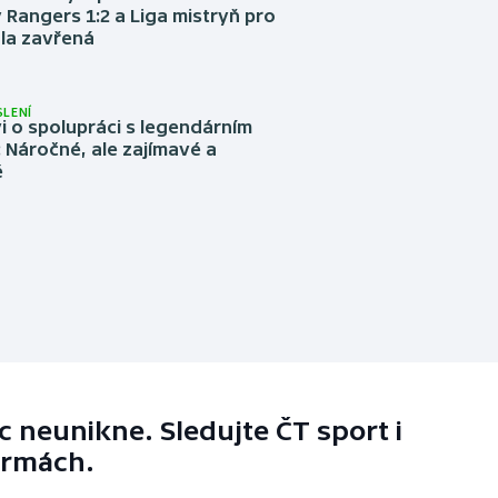
 Rangers 1:2 a Liga mistryň pro
la zavřená
LENÍ
 o spolupráci s legendárním
Náročné, ale zajímavé a
é
 neunikne. Sledujte ČT sport i
ormách.