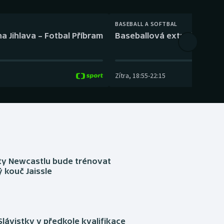
BASEBALL A SOFTBAL
a Jihlava – Fotbal Příbram
Baseballová extraliga: Tře
Zítra
,
18:55
-
22:15
sty Newcastlu bude trénovat
 kouč Jaissle
Slávistky v předkole kvalifikace