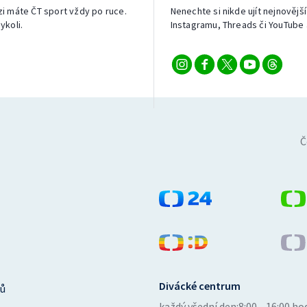
izi máte ČT sport vždy po ruce.
Nenechte si nikde ujít nejnovější
ykoli.
Instagramu, Threads či YouTube 
Č
Divácké centrum
ů
každý všední den:
8:00—16:00 ho