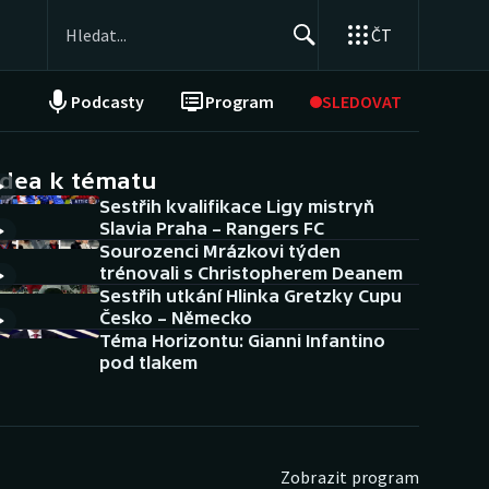
ČT
Podcasty
Program
SLEDOVAT
NEPŘEHLÉDNĚTE
Soutěže
idea k tématu
Sestřih kvalifikace Ligy mistryň
Historické návraty
Slavia Praha – Rangers FC
Sourozenci Mrázkovi týden
Aplikace ČT sport
trénovali s Christopherem Deanem
Sestřih utkání Hlinka Gretzky Cupu
AZ kvíz
Česko – Německo
Téma Horizontu: Gianni Infantino
pod tlakem
Zobrazit program