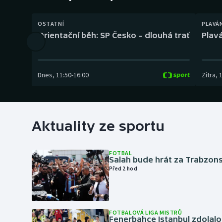
Curling
OSTATNÍ
PLAVÁ
Dostihy
Orientační běh: SP Česko – dlouhá trať
Plavá
Florbal
Futsal
Dnes
,
11:50
-
16:00
Zítra
,
Golf
Gymnastika
Aktuality ze sportu
FOTBAL
Salah bude hrát za Trabzon
Před 2 hod
FOTBALOVÁ LIGA MISTRŮ
Fenerbahce Istanbul zdolalo