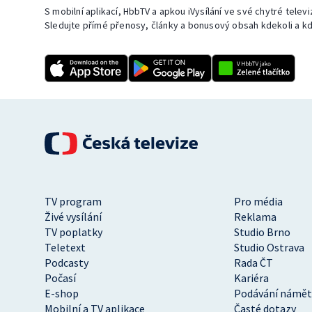
S mobilní aplikací, HbbTV a apkou iVysílání ve své chytré telev
Sledujte přímé přenosy, články a bonusový obsah kdekoli a kd
TV program
Pro média
Živé vysílání
Reklama
TV poplatky
Studio Brno
Teletext
Studio Ostrava
Podcasty
Rada ČT
Počasí
Kariéra
E-shop
Podávání námět
Mobilní a TV aplikace
Časté dotazy