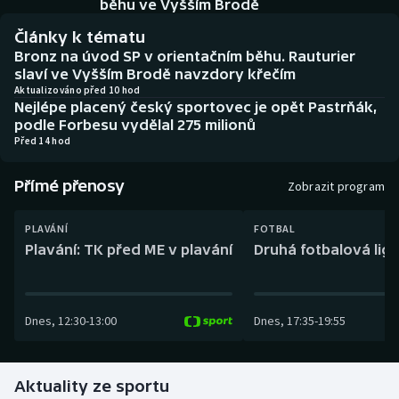
běhu ve Vyšším Brodě
Baseball a softbal
Soutěže
Články k tématu
Basketbal
Historické návraty
Bronz na úvod SP v orientačním běhu. Rauturier
slaví ve Vyšším Brodě navzdory křečím
Aktualizováno před 10 hod
Biatlon
Aplikace ČT sport
Nejlépe placený český sportovec je opět Pastrňák,
podle Forbesu vydělal 275 milionů
Boby a skeleton
AZ kvíz
Před 14 hod
Box
Přímé přenosy
Zobrazit program
Curling
PLAVÁNÍ
FOTBAL
Plavání: TK před ME v plavání
Druhá fotbalová liga
Dostihy
Florbal
Dnes
,
12:30
-
13:00
Dnes
,
17:35
-
19:55
Futsal
Aktuality ze sportu
Golf