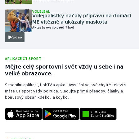
Olympijské hry
VOLEJBAL
Volejbalistky načaly přípravu na domácí
ME vítězně a ukázaly maskota
Parasport
Aktualizováno před 7 hod
Video
Plavání
Plážový volejbal
APLIKACE ČT SPORT
Mějte celý sportovní svět vždy u sebe i na
Ragby
velké obrazovce.
Rychlobruslení
S mobilní aplikací, HbbTV a apkou iVysílání ve své chytré televizi
máte ČT sport vždy po ruce. Sledujte přímé přenosy, články a
bonusový obsah kdekoli a kdykoli.
Rychlostní kanoistika
Short track
Sportovní střelba