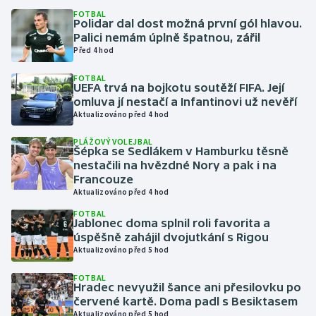
FOTBAL
Polidar dal dost možná první gól hlavou.
Gymnastika
Palici nemám úplně špatnou, zářil
Před 4 hod
Házená
FOTBAL
UEFA trvá na bojkotu soutěží FIFA. Její
Jezdectví
omluva jí nestačí a Infantinovi už nevěří
Aktualizováno před 4 hod
Judo
PLÁŽOVÝ VOLEJBAL
Šépka se Sedlákem v Hamburku těsně
nestačili na hvězdné Nory a pak i na
Krasobruslení
Francouze
Aktualizováno před 4 hod
Lezení
FOTBAL
Jablonec doma splnil roli favorita a
Lyže a snowboard
úspěšně zahájil dvojutkání s Rigou
Aktualizováno před 5 hod
Moderní pětiboj
FOTBAL
Hradec nevyužil šance ani přesilovku po
červené kartě. Doma padl s Besiktasem
Motorsport
Aktualizováno před 5 hod