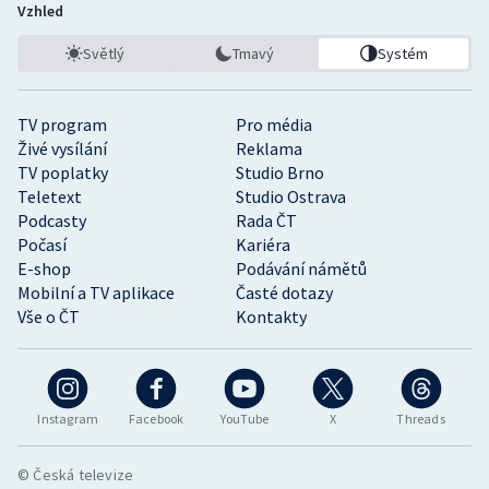
Vzhled
Světlý
Tmavý
Systém
TV program
Pro média
Živé vysílání
Reklama
TV poplatky
Studio Brno
Teletext
Studio Ostrava
Podcasty
Rada ČT
Počasí
Kariéra
E-shop
Podávání námětů
Mobilní a TV aplikace
Časté dotazy
Vše o ČT
Kontakty
Instagram
Facebook
YouTube
X
Threads
© Česká televize