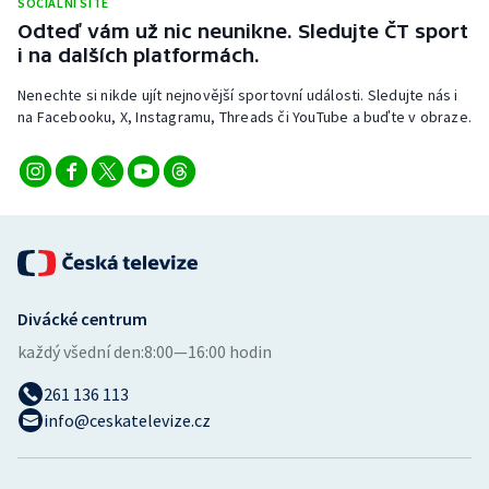
SOCIÁLNÍ SÍTĚ
Stolní tenis
Odteď vám už nic neunikne. Sledujte ČT sport
i na dalších platformách.
Triatlon
Nenechte si nikde ujít nejnovější sportovní události. Sledujte nás i
na Facebooku, X, Instagramu, Threads či YouTube a buďte v obraze.
Veslování
Vodní slalom
Volejbal
Ostatní
Divácké centrum
každý všední den:
8:00—16:00 hodin
261 136 113
info@ceskatelevize.cz