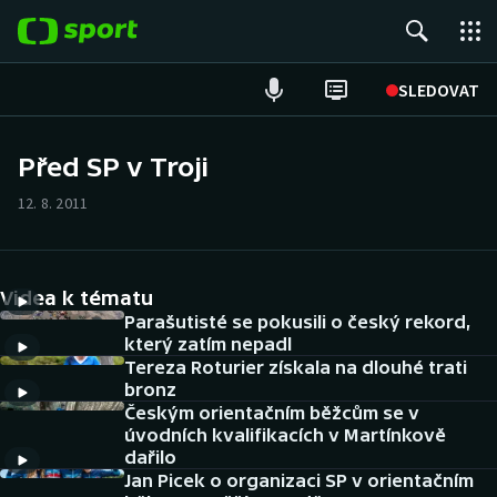
POPULÁRNÍ
SLEDOVAT
Fotbal
Před SP v Troji
Hokej
12. 8. 2011
Tenis
Videa k tématu
Atletika
Parašutisté se pokusili o český rekord,
který zatím nepadl
Cyklistika
Tereza Roturier získala na dlouhé trati
bronz
DALŠÍ SPORTY
Českým orientačním běžcům se v
úvodních kvalifikacích v Martínkově
dařilo
Americký fotbal
NEPŘEHLÉDNĚTE
Jan Picek o organizaci SP v orientačním