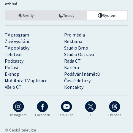
Vzhled
Světlý
Tmavý
Systém
TV program
Pro média
Živé vysílání
Reklama
TV poplatky
Studio Brno
Teletext
Studio Ostrava
Podcasty
Rada ČT
Počasí
Kariéra
E-shop
Podávání námětů
Mobilní a TV aplikace
Časté dotazy
Vše o ČT
Kontakty
Instagram
Facebook
YouTube
X
Threads
© Česká televize