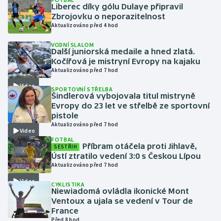
Liberec díky gólu Dulaye připravil
Zbrojovku o neporazitelnost
Gymnastika
Aktualizováno před 4 hod
VODNÍ SLALOM
Házená
Další juniorská medaile a hned zlatá.
Kočířová je mistryní Evropy na kajaku
Jezdectví
Aktualizováno před 7 hod
Video
SPORTOVNÍ STŘELBA
Judo
Šindlerová vybojovala titul mistryně
Evropy do 23 let ve střelbě ze sportovní
pistole
Krasobruslení
Aktualizováno před 7 hod
Video
FOTBAL
Lezení
Příbram otáčela proti Jihlavě,
SESTŘIH
Ústí ztratilo vedení 3:0 s Českou Lípou
Lyže a snowboard
Aktualizováno před 7 hod
Video
CYKLISTIKA
Moderní pětiboj
Niewiadomá ovládla ikonické Mont
Ventoux a ujala se vedení v Tour de
France
Motorsport
Před 8 hod