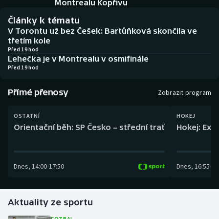
Montrealu Kopřivu
Baseball a softbal
Soutěže
Články k tématu
Basketbal
Historické návraty
V Torontu už bez Češek: Bartůňková skončila ve
třetím kole
Před 19 hod
Biatlon
Aplikace ČT sport
Lehečka je v Montrealu v osmifinále
Před 19 hod
Boby a skeleton
AZ kvíz
Přímé přenosy
Zobrazit program
Box
OSTATNÍ
HOKEJ
Curling
Orientační běh: SP Česko – střední trať
Hokej: Exh
Dostihy
Dnes
,
14:00
-
17:50
Dnes
,
16:55
-
19
Florbal
Futsal
Aktuality ze sportu
Golf
FOTBAL