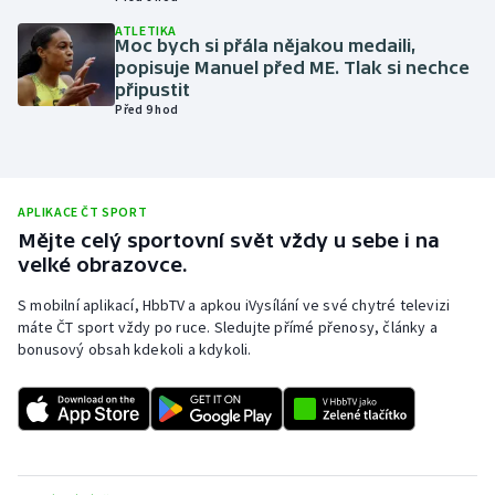
Olympijské hry
ATLETIKA
Moc bych si přála nějakou medaili,
popisuje Manuel před ME. Tlak si nechce
Parasport
připustit
Před 9 hod
Plavání
Plážový volejbal
APLIKACE ČT SPORT
Mějte celý sportovní svět vždy u sebe i na
Ragby
velké obrazovce.
Rychlobruslení
S mobilní aplikací, HbbTV a apkou iVysílání ve své chytré televizi
máte ČT sport vždy po ruce. Sledujte přímé přenosy, články a
bonusový obsah kdekoli a kdykoli.
Rychlostní kanoistika
Short track
Sportovní střelba