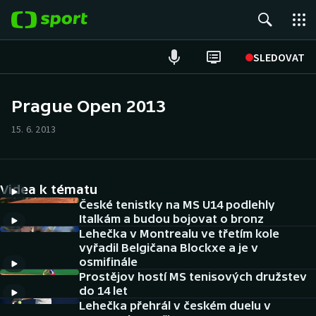
POPULÁRNÍ
SLEDOVAT
Fotbal
Prague Open 2013
Hokej
15. 6. 2013
Tenis
Videa k tématu
Atletika
České tenistky na MS U14 podlehly
Italkám a budou bojovat o bronz
Cyklistika
Lehečka v Montrealu ve třetím kole
vyřadil Belgičana Blockxe a je v
DALŠÍ SPORTY
osmifinále
Prostějov hostí MS tenisových družstev
do 14 let
Americký fotbal
NEPŘEHLÉDNĚTE
Lehečka přehrál v českém duelu v