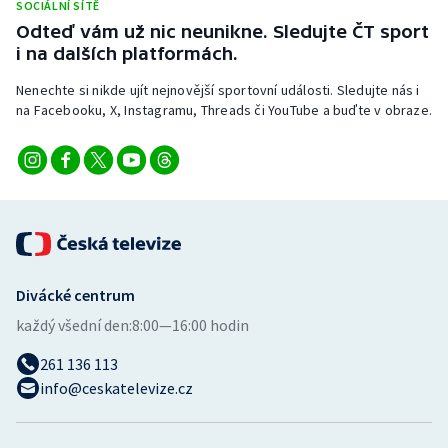
SOCIÁLNÍ SÍTĚ
Stolní tenis
Odteď vám už nic neunikne. Sledujte ČT sport
i na dalších platformách.
Triatlon
Nenechte si nikde ujít nejnovější sportovní události. Sledujte nás i
Veslování
na Facebooku, X, Instagramu, Threads či YouTube a buďte v obraze.
Vodní slalom
Volejbal
Ostatní
Divácké centrum
každý všední den:
8:00—16:00 hodin
261 136 113
info@ceskatelevize.cz