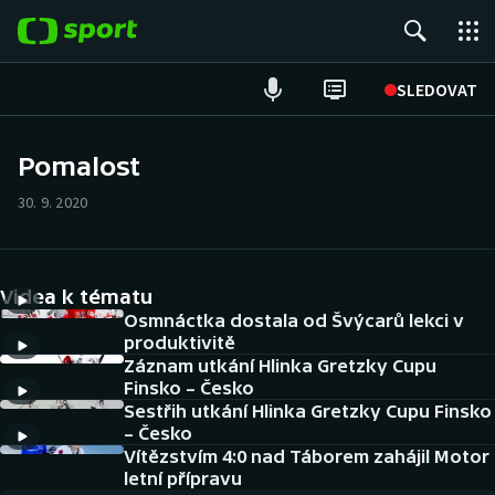
POPULÁRNÍ
SLEDOVAT
Fotbal
Pomalost
Hokej
30. 9. 2020
Tenis
Videa k tématu
Atletika
Osmnáctka dostala od Švýcarů lekci v
produktivitě
Cyklistika
Záznam utkání Hlinka Gretzky Cupu
Finsko – Česko
DALŠÍ SPORTY
Sestřih utkání Hlinka Gretzky Cupu Finsko
– Česko
Americký fotbal
Vítězstvím 4:0 nad Táborem zahájil Motor
NEPŘEHLÉDNĚTE
letní přípravu