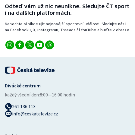
Stolní tenis
Odteď vám už nic neunikne. Sledujte ČT sport
i na dalších platformách.
Triatlon
Nenechte si nikde ujít nejnovější sportovní události. Sledujte nás i
na Facebooku, X, Instagramu, Threads či YouTube a buďte v obraze.
Veslování
Vodní slalom
Volejbal
Ostatní
Divácké centrum
každý všední den:
8:00—16:00 hodin
261 136 113
info@ceskatelevize.cz