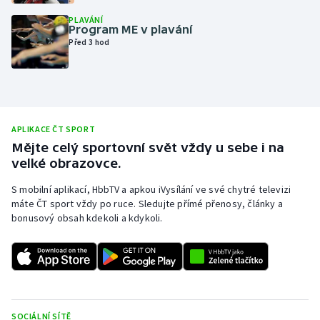
Olympijské hry
PLAVÁNÍ
Program ME v plavání
Před 3 hod
Parasport
Plavání
Plážový volejbal
APLIKACE ČT SPORT
Mějte celý sportovní svět vždy u sebe i na
Ragby
velké obrazovce.
S mobilní aplikací, HbbTV a apkou iVysílání ve své chytré televizi
Rychlobruslení
máte ČT sport vždy po ruce. Sledujte přímé přenosy, články a
bonusový obsah kdekoli a kdykoli.
Rychlostní kanoistika
Short track
Sportovní střelba
SOCIÁLNÍ SÍTĚ