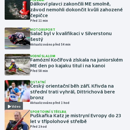
Dálkoví plavci zakončili ME smolně,
závod nemohli dokončit kvůli zahozené
Gymnastika
čepičce
Před 11 min
Házená
MOTORSPORT
Salač byl v kvalifikaci v Silverstonu
šestý
Jezdectví
Aktualizováno před 54 min
Judo
VODNÍ SLALOM
Famózní Kočířová získala na juniorském
ME den po kajaku titul i na kanoi
Krasobruslení
Před 58 min
OSTATNÍ
Lezení
Český orientační běh září. Křivda na
střední trati vyhrál, Dittrichová bere
Lyže a snowboard
bronz
Aktualizováno před 1 hod
Video
Moderní pětiboj
SPORTOVNÍ STŘELBA
Puškařka Katz je mistryní Evropy do 23
let v třípolohové střelbě
Motorsport
Před 2 hod