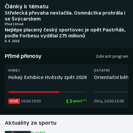
Baseball a softbal
Soutěže
Články k tématu
Střelecká převaha nestačila. Osmnáctka prohrála i
Basketbal
Historické návraty
se Švýcarskem
Před 10 hod
Nejlépe placený český sportovec je opět Pastrňák,
Biatlon
Aplikace ČT sport
podle Forbesu vydělal 275 milionů
6. 8. 2026
Boby a skeleton
AZ kvíz
Přímé přenosy
Zobrazit program
Box
HOKEJ
OSTATNÍ
Curling
Hokej: Exhibice Hvězdy zpět 2026
Orientační běh: 
Dostihy
16:50
-
19:50
Zítra
,
10:50
-
15:00
ŽIVĚ
Florbal
Futsal
Aktuality ze sportu
Golf
PLAVÁNÍ