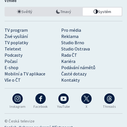
Vzhled
Světlý
Tmavý
Systém
TV program
Pro média
Živé vysílání
Reklama
TV poplatky
Studio Brno
Teletext
Studio Ostrava
Podcasty
Rada ČT
Počasí
Kariéra
E-shop
Podávání námětů
Mobilní a TV aplikace
Časté dotazy
Vše o ČT
Kontakty
Instagram
Facebook
YouTube
X
Threads
© Česká televize