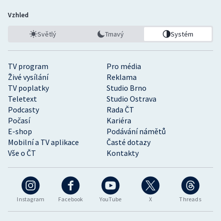
Vzhled
Světlý
Tmavý
Systém
TV program
Pro média
Živé vysílání
Reklama
TV poplatky
Studio Brno
Teletext
Studio Ostrava
Podcasty
Rada ČT
Počasí
Kariéra
E-shop
Podávání námětů
Mobilní a TV aplikace
Časté dotazy
Vše o ČT
Kontakty
Instagram
Facebook
YouTube
X
Threads