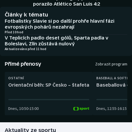
Baseball a softbal
Soutěže
porazilo Atlético San Luis 4:2
Články k tématu
Basketbal
Historické návraty
Fotbalistky Slavie si po další prohře hlavní fázi
evropských pohárů nezahrají
Biatlon
Aplikace ČT sport
Před 10 hod
V Teplicích padlo deset gólů, Sparta padla v
Boleslavi, Zlín zůstává nulový
Boby a skeleton
AZ kvíz
Aktualizováno před 11 hod
Box
Přímé přenosy
Zobrazit program
Curling
OSTATNÍ
BASEBALL A SOFTBA
Orientační běh: SP Česko – štafeta
Baseballová ex
Dostihy
Florbal
Dnes
,
10:50
-
15:00
Dnes
,
12:55
-
16:15
Futsal
Aktuality ze sportu
Golf