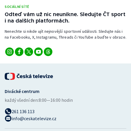
Stolní tenis
SOCIÁLNÍ SÍTĚ
Odteď vám už nic neunikne. Sledujte ČT sport
Triatlon
i na dalších platformách.
Nenechte si nikde ujít nejnovější sportovní události. Sledujte nás i
Veslování
na Facebooku, X, Instagramu, Threads či YouTube a buďte v obraze.
Vodní slalom
Volejbal
Ostatní
Divácké centrum
každý všední den:
8:00—16:00 hodin
261 136 113
info@ceskatelevize.cz