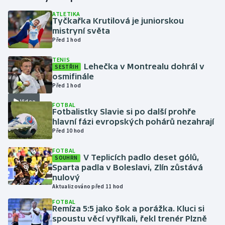
ATLETIKA
Tyčkařka Krutilová je juniorskou
Gymnastika
mistryní světa
Před 1 hod
Házená
TENIS
Lehečka v Montrealu dohrál v
SESTŘIH
Jezdectví
osmifinále
Před 1 hod
Judo
Video
FOTBAL
Fotbalistky Slavie si po další prohře
Krasobruslení
hlavní fázi evropských pohárů nezahrají
Před 10 hod
Lezení
FOTBAL
V Teplicích padlo deset gólů,
SOUHRN
Lyže a snowboard
Sparta padla v Boleslavi, Zlín zůstává
nulový
Aktualizováno před 11 hod
Moderní pětiboj
FOTBAL
Remíza 5:5 jako šok a porážka. Kluci si
Motorsport
spoustu věcí vyříkali, řekl trenér Plzně