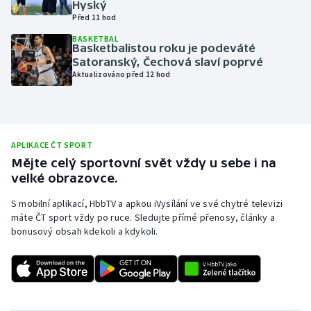
Hyský
Před 11 hod
Olympijské hry
BASKETBAL
Basketbalistou roku je podeváté
Parasport
Satoranský, Čechová slaví poprvé
Aktualizováno před 12 hod
Plavání
Plážový volejbal
APLIKACE ČT SPORT
Ragby
Mějte celý sportovní svět vždy u sebe i na
velké obrazovce.
Rychlobruslení
S mobilní aplikací, HbbTV a apkou iVysílání ve své chytré televizi
máte ČT sport vždy po ruce. Sledujte přímé přenosy, články a
Rychlostní kanoistika
bonusový obsah kdekoli a kdykoli.
Short track
Sportovní střelba