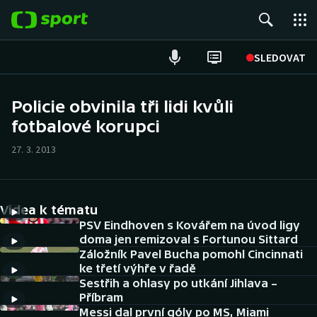
POPULÁRNÍ
SLEDOVAT
Fotbal
Policie obvinila tři lidi kvůli
fotbalové korupci
Hokej
27. 3. 2013
Tenis
Atletika
Videa k tématu
Cyklistika
PSV Eindhoven s Kovářem na úvod ligy
doma jen remizoval s Fortunou Sittard
Záložník Pavel Bucha pomohl Cincinnati
DALŠÍ SPORTY
ke třetí výhře v řadě
Sestřih a ohlasy po utkání Jihlava –
Americký fotbal
NEPŘEHLÉDNĚTE
Příbram
Messi dal první góly po MS, Miami