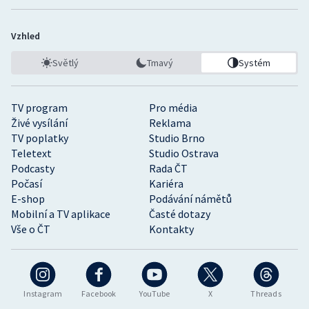
Vzhled
Světlý
Tmavý
Systém
TV program
Pro média
Živé vysílání
Reklama
TV poplatky
Studio Brno
Teletext
Studio Ostrava
Podcasty
Rada ČT
Počasí
Kariéra
E-shop
Podávání námětů
Mobilní a TV aplikace
Časté dotazy
Vše o ČT
Kontakty
Instagram
Facebook
YouTube
X
Threads