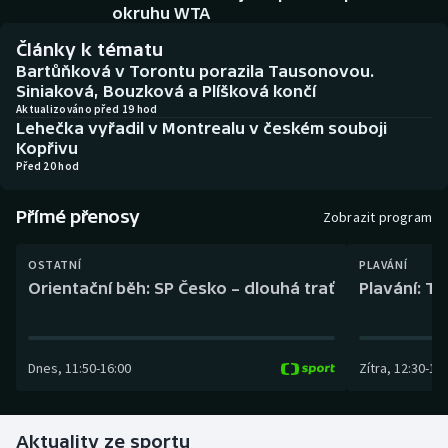
Baseball a softbal
Soutěže
okruhu WTA
Články k tématu
Basketbal
Historické návraty
Bartůňková v Torontu porazila Tausonovou.
Siniaková, Bouzková a Plíšková končí
Biatlon
Aplikace ČT sport
Aktualizováno před 19 hod
Lehečka vyřadil v Montrealu v českém souboji
Kopřivu
Boby a skeleton
AZ kvíz
Před 20 hod
Box
Přímé přenosy
Zobrazit program
Curling
OSTATNÍ
PLAVÁNÍ
Orientační běh: SP Česko – dlouhá trať
Plavání: TK
Dostihy
Florbal
Dnes
,
11:50
-
16:00
Zítra
,
12:30
-
13:
Futsal
Aktuality ze sportu
Golf