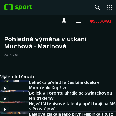
POPULÁRNÍ
SLEDOVAT
Fotbal
Pohledná výměna v utkání
Muchová - Marinová
Hokej
20. 4. 2019
Tenis
Atletika
Videa k tématu
Cyklistika
Lehečka přehrál v českém duelu v
Montrealu Kopřivu
Bejlek v Torontu uhrála se Šwiatekovou
DALŠÍ SPORTY
jen tři gemy
Největší tenisové talenty opět hrají na MS
Americký fotbal
NEPŘEHLÉDNĚTE
v Prostějově
Ealaová získala jako první Filipínka titul z