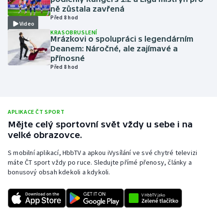
ně zůstala zavřená
Olympijské hry
Před 8 hod
Video
KRASOBRUSLENÍ
Parasport
Mrázkovi o spolupráci s legendárním
Deanem: Náročné, ale zajímavé a
přínosné
Plavání
Před 8 hod
Plážový volejbal
Ragby
APLIKACE ČT SPORT
Mějte celý sportovní svět vždy u sebe i na
Rychlobruslení
velké obrazovce.
S mobilní aplikací, HbbTV a apkou iVysílání ve své chytré televizi
Rychlostní kanoistika
máte ČT sport vždy po ruce. Sledujte přímé přenosy, články a
bonusový obsah kdekoli a kdykoli.
Short track
Sportovní střelba