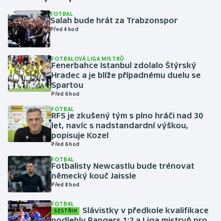
FOTBAL
Salah bude hrát za Trabzonspor
Gymnastika
Před 4 hod
Házená
FOTBALOVÁ LIGA MISTRŮ
Fenerbahce Istanbul zdolalo Štýrský
Jezdectví
Hradec a je blíže případnému duelu se
Spartou
Judo
Před 6 hod
FOTBAL
RFS je zkušený tým s plno hráči nad 30
Krasobruslení
let, navíc s nadstandardní výškou,
popisuje Kozel
Lezení
Před 6 hod
FOTBAL
Lyže a snowboard
Fotbalisty Newcastlu bude trénovat
německý kouč Jaissle
Před 8 hod
Moderní pětiboj
FOTBAL
Slávistky v předkole kvalifikace
Motorsport
SESTŘIH
podlehly Rangers 1:2 a Liga mistryň pro