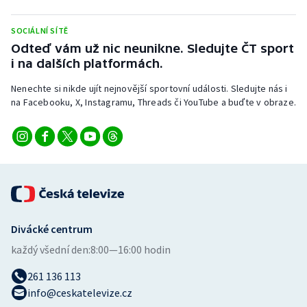
Stolní tenis
SOCIÁLNÍ SÍTĚ
Triatlon
Odteď vám už nic neunikne. Sledujte ČT sport
i na dalších platformách.
Veslování
Nenechte si nikde ujít nejnovější sportovní události. Sledujte nás i
na Facebooku, X, Instagramu, Threads či YouTube a buďte v obraze.
Vodní slalom
Volejbal
Ostatní
Divácké centrum
každý všední den:
8:00—16:00 hodin
261 136 113
info@ceskatelevize.cz