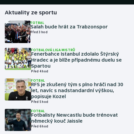
Aktuality ze sportu
Gymnastika
FOTBAL
Salah bude hrát za Trabzonspor
Házená
Před 3 hod
Jezdectví
FOTBALOVÁ LIGA MISTRŮ
Fenerbahce Istanbul zdolalo Štýrský
Judo
Hradec a je blíže případnému duelu se
Spartou
Krasobruslení
Před 4 hod
FOTBAL
RFS je zkušený tým s plno hráči nad 30
Lezení
let, navíc s nadstandardní výškou,
popisuje Kozel
Lyže a snowboard
Před 5 hod
FOTBAL
Moderní pětiboj
Fotbalisty Newcastlu bude trénovat
německý kouč Jaissle
Před 6 hod
Motorsport