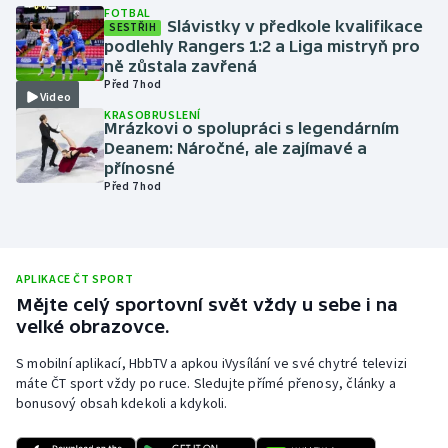
FOTBAL
Slávistky v předkole kvalifikace
Olympijské hry
SESTŘIH
podlehly Rangers 1:2 a Liga mistryň pro
ně zůstala zavřená
Parasport
Před 7 hod
Video
KRASOBRUSLENÍ
Plavání
Mrázkovi o spolupráci s legendárním
Deanem: Náročné, ale zajímavé a
přínosné
Plážový volejbal
Před 7 hod
Ragby
Rychlobruslení
APLIKACE ČT SPORT
Mějte celý sportovní svět vždy u sebe i na
Rychlostní kanoistika
velké obrazovce.
S mobilní aplikací, HbbTV a apkou iVysílání ve své chytré televizi
Short track
máte ČT sport vždy po ruce. Sledujte přímé přenosy, články a
bonusový obsah kdekoli a kdykoli.
Sportovní střelba