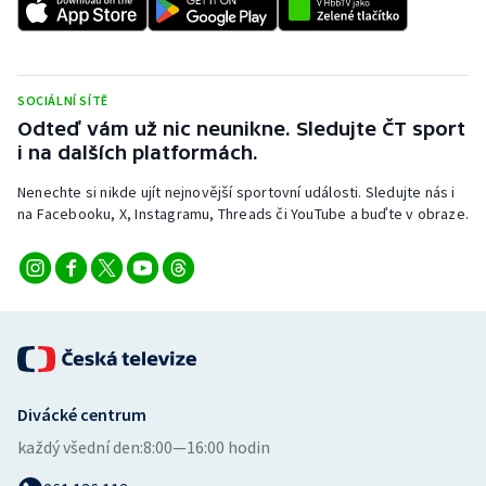
Stolní tenis
Triatlon
SOCIÁLNÍ SÍTĚ
Veslování
Odteď vám už nic neunikne. Sledujte ČT sport
i na dalších platformách.
Vodní slalom
Nenechte si nikde ujít nejnovější sportovní události. Sledujte nás i
na Facebooku, X, Instagramu, Threads či YouTube a buďte v obraze.
Volejbal
Ostatní
Divácké centrum
každý všední den:
8:00—16:00 hodin