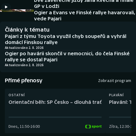
Dvě závěrečné jízdy Jana Kvěcha a finále
Baseball a softbal
Soutěže
GP v Lodži
Ogier a Evans ve Finské rallye havarovali,
Basketbal
Historické návraty
vede Pajari
Články k tématu
Biatlon
Aplikace ČT sport
Pajari z týmu Toyota využil chyb soupeřů a vyhrál
domácí Finskou rallye
Boby a skeleton
AZ kvíz
Aktualizováno 2. 8. 2026
Ogier po havárii skončil v nemocnici, do čela Finské
rallye se dostal Pajari
Box
Aktualizováno 2. 8. 2026
Curling
Přímé přenosy
Zobrazit program
Dostihy
OSTATNÍ
PLAVÁNÍ
Orientační běh: SP Česko – dlouhá trať
Plavání: TK
Florbal
Futsal
Dnes
,
11:50
-
16:00
Zítra
,
12:30
-
13:
Golf