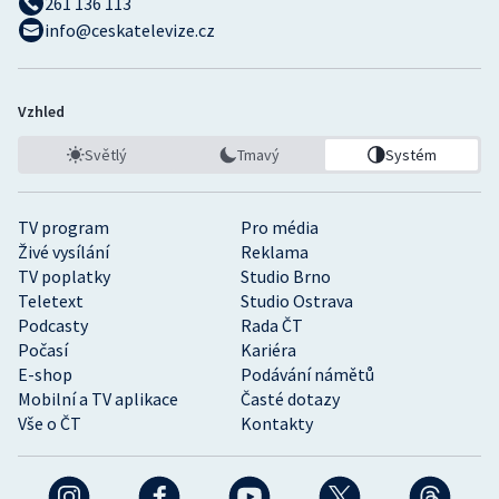
261 136 113
info@ceskatelevize.cz
Vzhled
Světlý
Tmavý
Systém
TV program
Pro média
Živé vysílání
Reklama
TV poplatky
Studio Brno
Teletext
Studio Ostrava
Podcasty
Rada ČT
Počasí
Kariéra
E-shop
Podávání námětů
Mobilní a TV aplikace
Časté dotazy
Vše o ČT
Kontakty