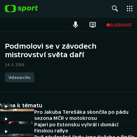
POPULÁRNÍ
SLEDOVAT
Fotbal
Podmolovi se v závodech
mistrovství světa daří
Hokej
14. 3. 2016
Tenis
Videoarchiv
Atletika
Cyklistika
Videa k tématu
DALŠÍ SPORTY
Pro Jakuba Terešáka skončila po pádu
sezona MČR v motokrosu
Pajari po Estonsku vyhrál i domácí
Americký fotbal
NEPŘEHLÉDNĚTE
Finskou rallye