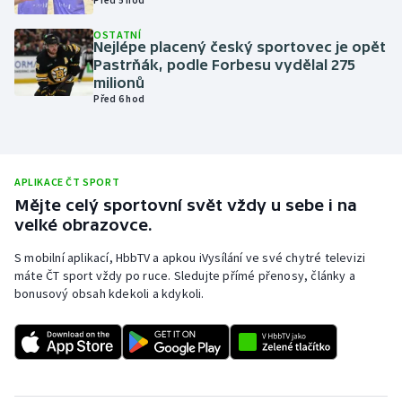
Olympijské hry
OSTATNÍ
Nejlépe placený český sportovec je opět
Pastrňák, podle Forbesu vydělal 275
Parasport
milionů
Před 6 hod
Plavání
Plážový volejbal
APLIKACE ČT SPORT
Ragby
Mějte celý sportovní svět vždy u sebe i na
velké obrazovce.
Rychlobruslení
S mobilní aplikací, HbbTV a apkou iVysílání ve své chytré televizi
máte ČT sport vždy po ruce. Sledujte přímé přenosy, články a
Rychlostní kanoistika
bonusový obsah kdekoli a kdykoli.
Short track
Sportovní střelba