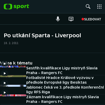
POPULÁRNÍ
SLEDOVAT
Fotbal
Po utkání Sparta - Liverpool
Hokej
18. 2. 2011
Tenis
Videa k tématu
Atletika
Sestřih kvalifikace Ligy mistryň Slavia
Praha – Rangers FC
Cyklistika
Fotbalisté Hradce Králové vyzvou v
předkole Evropské ligy Besiktas
DALŠÍ SPORTY
Jablonec čeká ve 3. předkole Konferenční
ligy RFS Riga
Americký fotbal
Záznam kvalifikace Ligy mistryň Slavia
NEPŘEHLÉDNĚTE
Praha – Rangers FC