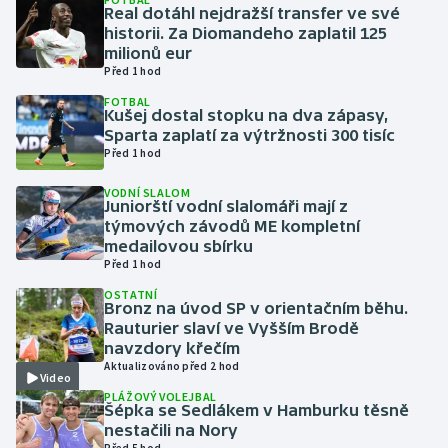
Real dotáhl nejdražší transfer ve své
historii. Za Diomandeho zaplatil 125
Gymnastika
milionů eur
Před 1 hod
Házená
FOTBAL
Kušej dostal stopku na dva zápasy,
Sparta zaplatí za výtržnosti 300 tisíc
Jezdectví
Před 1 hod
Judo
VODNÍ SLALOM
Juniorští vodní slalomáři mají z
týmových závodů ME kompletní
Krasobruslení
medailovou sbírku
Před 1 hod
Lezení
OSTATNÍ
Bronz na úvod SP v orientačním běhu.
Rauturier slaví ve Vyšším Brodě
Lyže a snowboard
navzdory křečím
Aktualizováno před 2 hod
Video
Moderní pětiboj
PLÁŽOVÝ VOLEJBAL
Šépka se Sedlákem v Hamburku těsně
Motorsport
nestačili na Nory
Před 5 hod