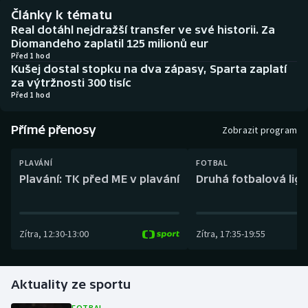
Baseball a softbal
Soutěže
Články k tématu
Real dotáhl nejdražší transfer ve své historii. Za
Basketbal
Historické návraty
Diomandeho zaplatil 125 milionů eur
Před 1 hod
Kušej dostal stopku na dva zápasy, Sparta zaplatí
Biatlon
Aplikace ČT sport
za výtržnosti 300 tisíc
Před 1 hod
Boby a skeleton
AZ kvíz
Přímé přenosy
Zobrazit program
Box
PLAVÁNÍ
FOTBAL
Curling
Plavání: TK před ME v plavání
Druhá fotbalová liga
Dostihy
Zítra
,
12:30
-
13:00
Zítra
,
17:35
-
19:55
Florbal
Futsal
Aktuality ze sportu
Golf
FOTBAL