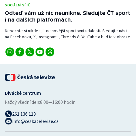
Stolní tenis
SOCIÁLNÍ SÍTĚ
Odteď vám už nic neunikne. Sledujte ČT sport
Triatlon
i na dalších platformách.
Nenechte si nikde ujít nejnovější sportovní události. Sledujte nás i
Veslování
na Facebooku, X, Instagramu, Threads či YouTube a buďte v obraze.
Vodní slalom
Volejbal
Ostatní
Divácké centrum
každý všední den:
8:00—16:00 hodin
261 136 113
info@ceskatelevize.cz