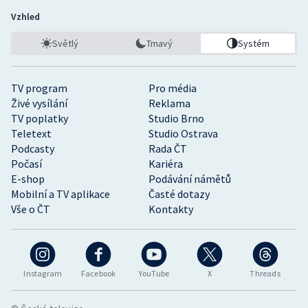
Vzhled
Světlý
Tmavý
Systém
TV program
Pro média
Živé vysílání
Reklama
TV poplatky
Studio Brno
Teletext
Studio Ostrava
Podcasty
Rada ČT
Počasí
Kariéra
E-shop
Podávání námětů
Mobilní a TV aplikace
Časté dotazy
Vše o ČT
Kontakty
Instagram
Facebook
YouTube
X
Threads