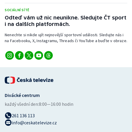
Stolní tenis
SOCIÁLNÍ SÍTĚ
Odteď vám už nic neunikne. Sledujte ČT sport
Triatlon
i na dalších platformách.
Veslování
Nenechte si nikde ujít nejnovější sportovní události. Sledujte nás i
na Facebooku, X, Instagramu, Threads či YouTube a buďte v obraze.
Vodní slalom
Volejbal
Ostatní
Divácké centrum
každý všední den:
8:00—16:00 hodin
261 136 113
info@ceskatelevize.cz