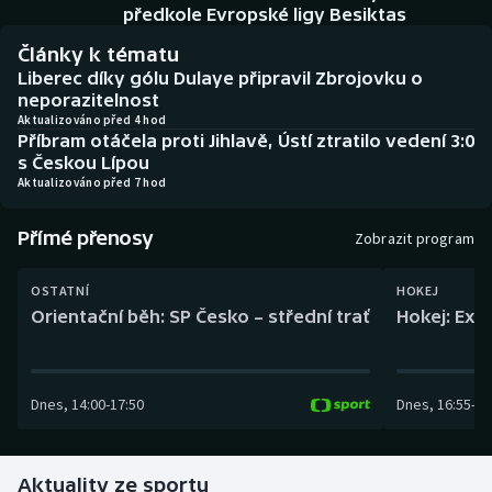
Baseball a softbal
Soutěže
předkole Evropské ligy Besiktas
Články k tématu
Basketbal
Historické návraty
Liberec díky gólu Dulaye připravil Zbrojovku o
neporazitelnost
Biatlon
Aplikace ČT sport
Aktualizováno před 4 hod
Příbram otáčela proti Jihlavě, Ústí ztratilo vedení 3:0
s Českou Lípou
Boby a skeleton
AZ kvíz
Aktualizováno před 7 hod
Box
Přímé přenosy
Zobrazit program
Curling
OSTATNÍ
HOKEJ
Orientační běh: SP Česko – střední trať
Hokej: Exh
Dostihy
Florbal
Dnes
,
14:00
-
17:50
Dnes
,
16:55
-
19
Futsal
Aktuality ze sportu
Golf