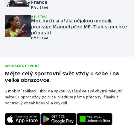
France
Před 9 hod
Olympijské hry
ATLETIKA
Moc bych si přála nějakou medaili,
Parasport
popisuje Manuel před ME. Tlak si nechce
připustit
Plavání
Před 9 hod
Plážový volejbal
Ragby
APLIKACE ČT SPORT
Mějte celý sportovní svět vždy u sebe i na
velké obrazovce.
Rychlobruslení
S mobilní aplikací, HbbTV a apkou iVysílání ve své chytré televizi
Rychlostní kanoistika
máte ČT sport vždy po ruce. Sledujte přímé přenosy, články a
bonusový obsah kdekoli a kdykoli.
Short track
Sportovní střelba