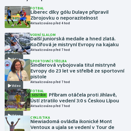
FOTBAL
Liberec díky gólu Dulaye připravil
Gymnastika
Zbrojovku o neporazitelnost
Aktualizováno před 4 hod
Házená
VODNÍ SLALOM
Další juniorská medaile a hned zlatá.
Jezdectví
Kočířová je mistryní Evropy na kajaku
Aktualizováno před 7 hod
Judo
Video
SPORTOVNÍ STŘELBA
Šindlerová vybojovala titul mistryně
Krasobruslení
Evropy do 23 let ve střelbě ze sportovní
pistole
Aktualizováno před 7 hod
Lezení
Video
FOTBAL
Příbram otáčela proti Jihlavě,
SESTŘIH
Lyže a snowboard
Ústí ztratilo vedení 3:0 s Českou Lípou
Aktualizováno před 7 hod
Moderní pětiboj
Video
CYKLISTIKA
Niewiadomá ovládla ikonické Mont
Motorsport
Ventoux a ujala se vedení v Tour de