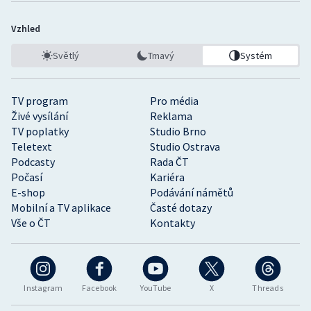
Vzhled
Světlý
Tmavý
Systém
TV program
Pro média
Živé vysílání
Reklama
TV poplatky
Studio Brno
Teletext
Studio Ostrava
Podcasty
Rada ČT
Počasí
Kariéra
E-shop
Podávání námětů
Mobilní a TV aplikace
Časté dotazy
Vše o ČT
Kontakty
Instagram
Facebook
YouTube
X
Threads