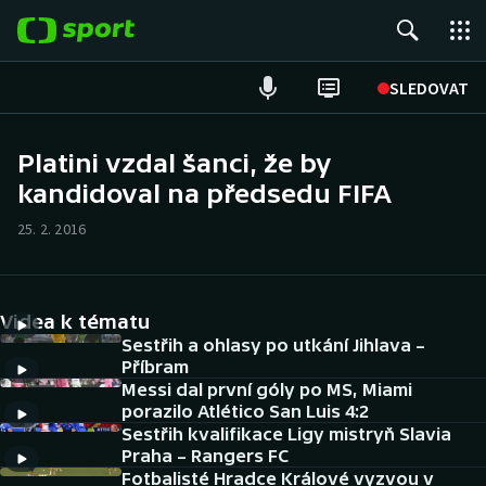
POPULÁRNÍ
SLEDOVAT
Fotbal
Platini vzdal šanci, že by
kandidoval na předsedu FIFA
Hokej
25. 2. 2016
Tenis
Atletika
Videa k tématu
Cyklistika
Sestřih a ohlasy po utkání Jihlava –
Příbram
Messi dal první góly po MS, Miami
DALŠÍ SPORTY
porazilo Atlético San Luis 4:2
Sestřih kvalifikace Ligy mistryň Slavia
Americký fotbal
NEPŘEHLÉDNĚTE
Praha – Rangers FC
Fotbalisté Hradce Králové vyzvou v