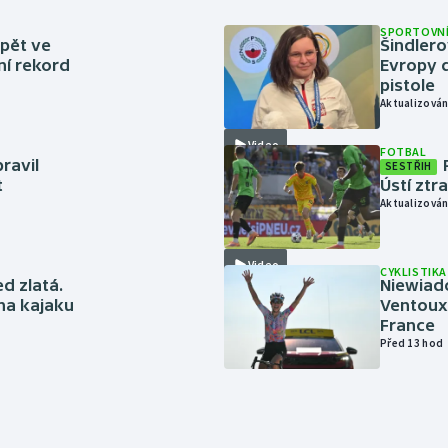
SPORTOVNÍ
zpět ve
Šindlero
ní rekord
Evropy d
pistole
Aktualizován
Video
FOTBAL
ravil
SESTŘIH
t
Ústí ztr
Aktualizován
Video
CYKLISTIKA
ed zlatá.
Niewiad
 na kajaku
Ventoux 
France
Před 13 hod