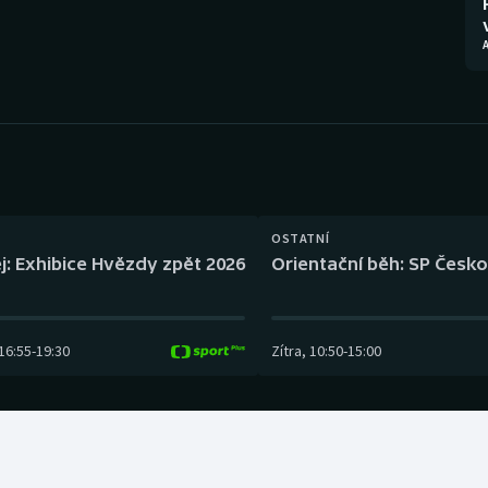
Moderní pětiboj
Triatlon
Motorsport
Veslování
Olympijské hry
Vodní slalom
Parasport
Volejbal
Plavání
Ostatní
OSTATNÍ
j: Exhibice Hvězdy zpět 2026
Orientační běh: SP Česko
Plážový volejbal
16:55
-
19:30
Zítra
,
10:50
-
15:00