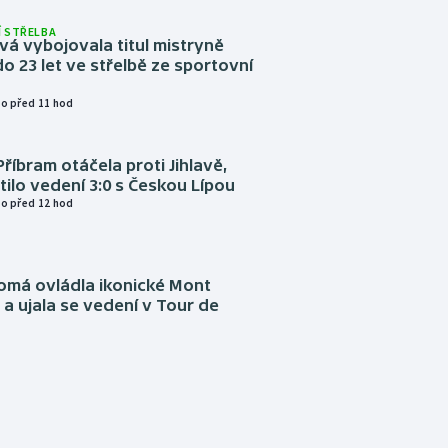
 STŘELBA
vá vybojovala titul mistryně
o 23 let ve střelbě ze sportovní
o před 11 hod
Příbram otáčela proti Jihlavě,
atilo vedení 3:0 s Českou Lípou
o před 12 hod
omá ovládla ikonické Mont
a ujala se vedení v Tour de