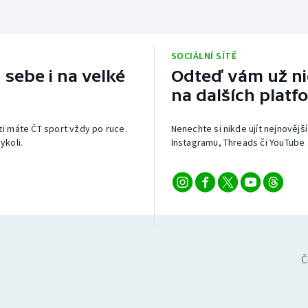
SOCIÁLNÍ SÍTĚ
 sebe i na velké
Odteď vám už nic
na dalších platf
izi máte ČT sport vždy po ruce.
Nenechte si nikde ujít nejnovější
ykoli.
Instagramu, Threads či YouTube 
Č