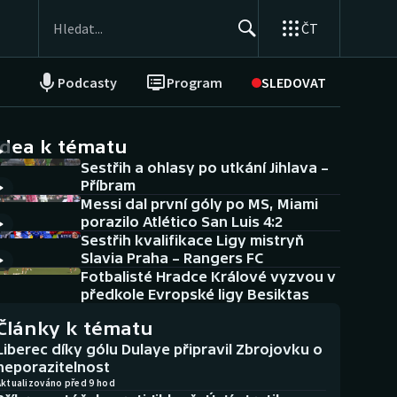
ČT
Podcasty
Program
SLEDOVAT
NEPŘEHLÉDNĚTE
Soutěže
idea k tématu
Sestřih a ohlasy po utkání Jihlava –
Historické návraty
Příbram
Messi dal první góly po MS, Miami
Aplikace ČT sport
porazilo Atlético San Luis 4:2
Sestřih kvalifikace Ligy mistryň
AZ kvíz
Slavia Praha – Rangers FC
Fotbalisté Hradce Králové vyzvou v
předkole Evropské ligy Besiktas
Články k tématu
Liberec díky gólu Dulaye připravil Zbrojovku o
neporazitelnost
Aktualizováno před 9 hod