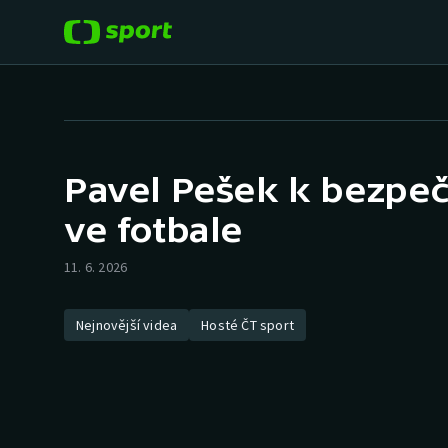
POPULÁRNÍ
DALŠÍ SPORTY
Fotbal
Americký fotbal
Pavel Pešek k bezpeč
Hokej
Baseball a softbal
ve fotbale
Tenis
Basketbal
11. 6. 2026
Atletika
Biatlon
Nejnovější videa
Hosté ČT sport
Cyklistika
Boby a skeleton
Box