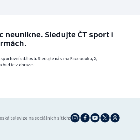
 neunikne. Sledujte ČT sport i
ormách.
 sportovní události. Sledujte nás i na Facebooku, X,
a buďte v obraze.
eská televize na sociálních sítích: