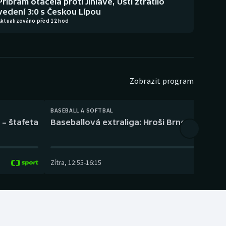
Příbram otáčela proti Jihlavě, Ústí ztratilo
vedení 3:0 s Českou Lípou
Aktualizováno před 12 hod
Zobrazit program
BASEBALL A SOFTBAL
 – štafeta
Baseballová extraliga: Hroši Brno – Eagles
Zítra
,
12:55
-
16:15