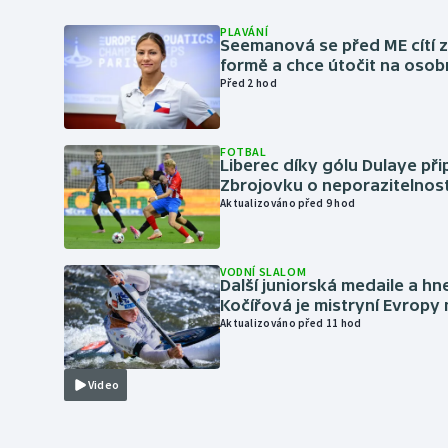
PLAVÁNÍ
Seemanová se před ME cítí 
formě a chce útočit na osob
Před 2 hod
FOTBAL
Liberec díky gólu Dulaye přip
Zbrojovku o neporazitelnos
Aktualizováno před 9 hod
VODNÍ SLALOM
Další juniorská medaile a hn
Kočířová je mistryní Evropy
Aktualizováno před 11 hod
Video