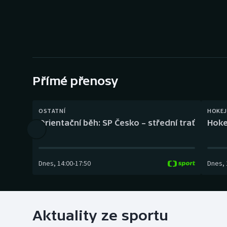
Curling
Dostihy
Florbal
Futsal
Přímé přenosy
Golf
OSTATNÍ
HOKEJ
Orientační běh: SP Česko – střední trať
Hoke
Gymnastika
Dnes
,
14:00
-
17:50
Dnes
,
Aktuality ze sportu