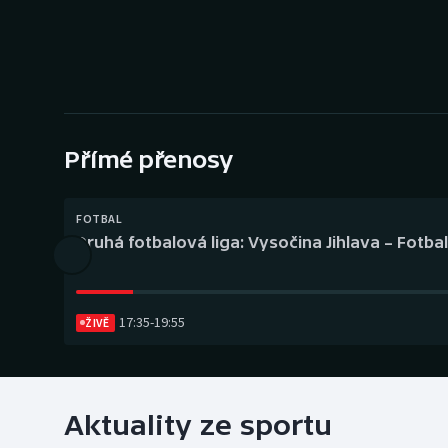
Curling
Dostihy
Florbal
Futsal
Přímé přenosy
Golf
FOTBAL
Druhá fotbalová liga: Vysočina Jihlava – Fotba
Gymnastika
17:35
-
19:55
ŽIVĚ
Aktuality ze sportu