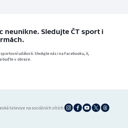
 neunikne. Sledujte ČT sport i
ormách.
 sportovní události. Sledujte nás i na Facebooku, X,
a buďte v obraze.
eská televize na sociálních sítích: