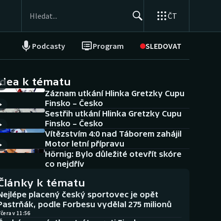
ČT
Podcasty
Program
SLEDOVAT
NEPŘEHLÉDNĚTE
Soutěže
idea k tématu
Záznam utkání Hlinka Gretzky Cupu
Historické návraty
Finsko – Česko
Sestřih utkání Hlinka Gretzky Cupu
Aplikace ČT sport
Finsko – Česko
Vítězstvím 4:0 nad Táborem zahájil
AZ kvíz
Motor letní přípravu
Hörnig: Bylo důležité otevřít skóre
co nejdřív
Články k tématu
Nejlépe placený český sportovec je opět
Pastrňák, podle Forbesu vydělal 275 milionů
čera v 11:56