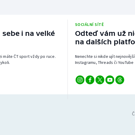
SOCIÁLNÍ SÍTĚ
 sebe i na velké
Odteď vám už nic
na dalších platf
izi máte ČT sport vždy po ruce.
Nenechte si nikde ujít nejnovější
ykoli.
Instagramu, Threads či YouTube 
Č