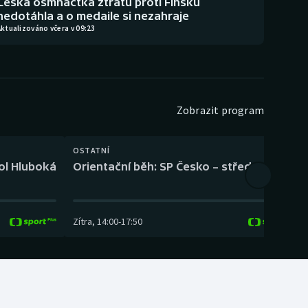
Česká osmnáctka ztrátu proti Finsku
nedotáhla a o medaile si nezahraje
ktualizováno včera v 09:23
Zobrazit program
OSTATNÍ
H
kol Hluboká
Orientační běh: SP Česko – střední trať
H
Zítra
,
14:00
-
17:50
Z