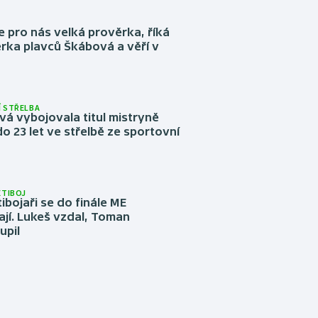
e pro nás velká prověrka, říká
rka plavců Škábová a věří v
 STŘELBA
vá vybojovala titul mistryně
o 23 let ve střelbě ze sportovní
ĚTIBOJ
tibojaři se do finále ME
jí. Lukeš vzdal, Toman
upil