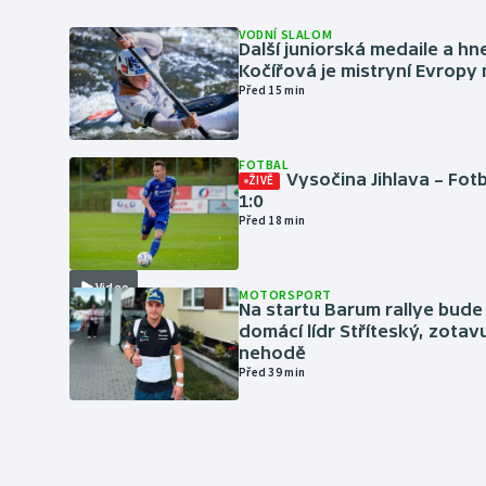
VODNÍ SLALOM
Další juniorská medaile a hn
Kočířová je mistryní Evropy
Před 15 min
FOTBAL
Vysočina Jihlava – Fot
ŽIVĚ
1:0
Před 18 min
Video
MOTORSPORT
Na startu Barum rallye bude
domácí lídr Stříteský, zotav
nehodě
Před 39 min