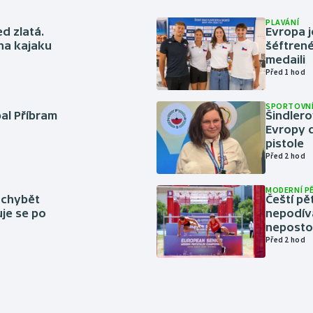
PLAVÁNÍ
ed zlatá.
Evropa j
 na kajaku
šéftrené
medaili
Před 1 hod
SPORTOVNÍ
bal Příbram
Šindlero
Evropy d
pistole
Před 2 hod
MODERNÍ P
 chybět
Čeští pě
uje se po
nepodíva
neposto
Před 2 hod