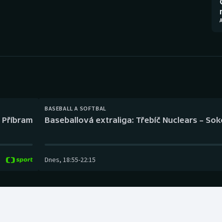
Moderní pětiboj
Triatlon
A
Motorsport
Veslování
Olympijské hry
Vodní slalom
Parasport
Volejbal
Plavání
Ostatní
BASEBALL A SOFTBAL
l Příbram
Baseballová extraliga: Třebíč Nuclears – So
Plážový volejbal
Dnes
,
18:55
-
22:15