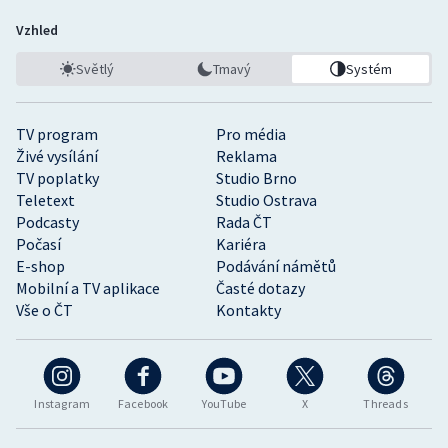
Vzhled
Světlý
Tmavý
Systém
TV program
Pro média
Živé vysílání
Reklama
TV poplatky
Studio Brno
Teletext
Studio Ostrava
Podcasty
Rada ČT
Počasí
Kariéra
E-shop
Podávání námětů
Mobilní a TV aplikace
Časté dotazy
Vše o ČT
Kontakty
Instagram
Facebook
YouTube
X
Threads