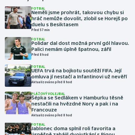
FOTBAL
Neměli jsme prohrát, takovou chybu si
Gymnastika
hráč nemůže dovolit, zlobil se Horejš po
duelu s Besiktasem
Házená
Před 57 min
FOTBAL
Jezdectví
Polidar dal dost možná první gól hlavou.
Palici nemám úplně špatnou, zářil
Před 8 hod
Judo
FOTBAL
UEFA trvá na bojkotu soutěží FIFA. Její
Krasobruslení
omluva jí nestačí a Infantinovi už nevěří
Aktualizováno před 8 hod
Lezení
PLÁŽOVÝ VOLEJBAL
Šépka se Sedlákem v Hamburku těsně
Lyže a snowboard
nestačili na hvězdné Nory a pak i na
Francouze
Moderní pětiboj
Aktualizováno před 8 hod
FOTBAL
Jablonec doma splnil roli favorita a
Motorsport
úspěšně zahájil dvojutkání s Rigou