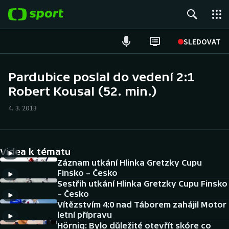
POPULÁRNÍ
SLEDOVAT
Fotbal
Pardubice poslal do vedení 2:1
Robert Kousal (52. min.)
Hokej
4. 3. 2013
Tenis
Atletika
Videa k tématu
Cyklistika
Záznam utkání Hlinka Gretzky Cupu
Finsko – Česko
Sestřih utkání Hlinka Gretzky Cupu Finsko
DALŠÍ SPORTY
– Česko
Vítězstvím 4:0 nad Táborem zahájil Motor
Americký fotbal
NEPŘEHLÉDNĚTE
letní přípravu
Hörnig: Bylo důležité otevřít skóre co