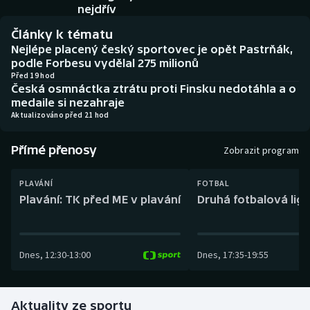
Baseball a softbal
Soutěže
nejdřív
Články k tématu
Basketbal
Historické návraty
Nejlépe placený český sportovec je opět Pastrňák,
podle Forbesu vydělal 275 milionů
Biatlon
Aplikace ČT sport
Před 19 hod
Česká osmnáctka ztrátu proti Finsku nedotáhla a o
medaile si nezahraje
Boby a skeleton
AZ kvíz
Aktualizováno před 21 hod
Box
Přímé přenosy
Zobrazit program
Curling
PLAVÁNÍ
FOTBAL
Plavání: TK před ME v plavání
Druhá fotbalová liga
Dostihy
Florbal
Dnes
,
12:30
-
13:00
Dnes
,
17:35
-
19:55
Futsal
Aktuality ze sportu
Golf