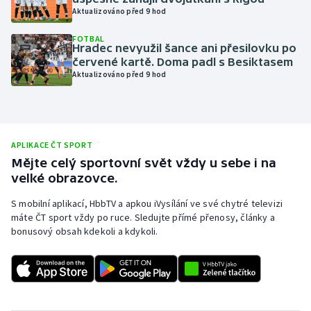
Aktualizováno před 9 hod
Olympijské hry
FOTBAL
Hradec nevyužil šance ani přesilovku po
Parasport
červené kartě. Doma padl s Besiktasem
Aktualizováno před 9 hod
Plavání
Plážový volejbal
APLIKACE ČT SPORT
Ragby
Mějte celý sportovní svět vždy u sebe i na
velké obrazovce.
Rychlobruslení
S mobilní aplikací, HbbTV a apkou iVysílání ve své chytré televizi
máte ČT sport vždy po ruce. Sledujte přímé přenosy, články a
Rychlostní kanoistika
bonusový obsah kdekoli a kdykoli.
Short track
Sportovní střelba