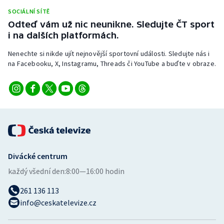
Stolní tenis
SOCIÁLNÍ SÍTĚ
Odteď vám už nic neunikne. Sledujte ČT sport
Triatlon
i na dalších platformách.
Nenechte si nikde ujít nejnovější sportovní události. Sledujte nás i
Veslování
na Facebooku, X, Instagramu, Threads či YouTube a buďte v obraze.
Vodní slalom
Volejbal
Ostatní
Divácké centrum
každý všední den:
8:00—16:00 hodin
261 136 113
info@ceskatelevize.cz