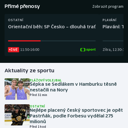
Baseball a softbal
Soutěže
Přímé přenosy
Zobrazit program
Basketbal
Historické návraty
OSTATNÍ
PLAVÁNÍ
Orientační běh: SP Česko – dlouhá trať
Plavání: TK
Biatlon
Aplikace ČT sport
Boby a skeleton
AZ kvíz
11:50
-
16:00
Zítra
,
12:30
-
13:
ŽIVĚ
Box
Aktuality ze sportu
Curling
PLÁŽOVÝ VOLEJBAL
Šépka se Sedlákem v Hamburku těsně
Dostihy
nestačili na Nory
Před 32 min
Florbal
OSTATNÍ
Nejlépe placený český sportovec je opět
Futsal
Pastrňák, podle Forbesu vydělal 275
milionů
Před 1 hod
Golf