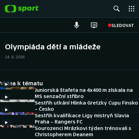
POPULÁRNÍ
SLEDOVAT
Fotbal
Olympiáda dětí a mládeže
Hokej
24. 6. 2026
Tenis
Videa k tématu
Atletika
Juniorská štafeta na 4x400 m získala na
MS senzační stříbro
Cyklistika
Sestřih utkání Hlinka Gretzky Cupu Finsko
– Česko
DALŠÍ SPORTY
Sestřih kvalifikace Ligy mistryň Slavia
Praha – Rangers FC
Americký fotbal
Sourozenci Mrázkovi týden trénovali s
NEPŘEHLÉDNĚTE
Christopherem Deanem