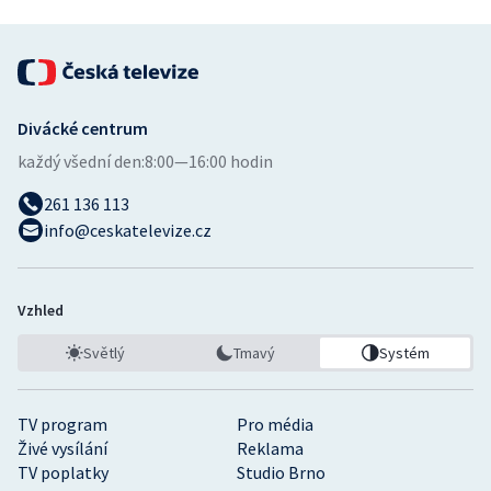
Stolní tenis
Triatlon
Veslování
Divácké centrum
každý všední den:
8:00—16:00 hodin
Vodní slalom
261 136 113
Volejbal
info@ceskatelevize.cz
Ostatní
Vzhled
Světlý
Tmavý
Systém
TV program
Pro média
Živé vysílání
Reklama
TV poplatky
Studio Brno