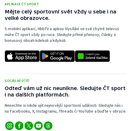
APLIKACE ČT SPORT
Olympijské hry
Mějte celý sportovní svět vždy u sebe i na
velké obrazovce.
Parasport
S mobilní aplikací, HbbTV a apkou iVysílání ve své chytré televizi
máte ČT sport vždy po ruce. Sledujte přímé přenosy, články a
Plavání
bonusový obsah kdekoli a kdykoli.
Plážový volejbal
Ragby
Rychlobruslení
SOCIÁLNÍ SÍTĚ
Odteď vám už nic neunikne. Sledujte ČT sport
Rychlostní kanoistika
i na dalších platformách.
Nenechte si nikde ujít nejnovější sportovní události. Sledujte nás i
Short track
na Facebooku, X, Instagramu, Threads či YouTube a buďte v obraze.
Sportovní střelba