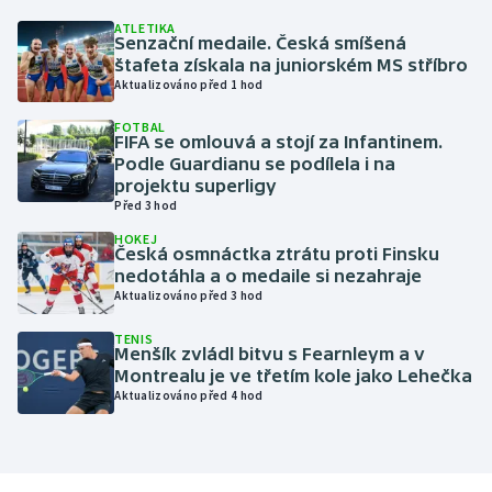
ATLETIKA
Senzační medaile. Česká smíšená
Gymnastika
štafeta získala na juniorském MS stříbro
Aktualizováno před 1 hod
Házená
FOTBAL
FIFA se omlouvá a stojí za Infantinem.
Jezdectví
Podle Guardianu se podílela i na
projektu superligy
Judo
Před 3 hod
HOKEJ
Česká osmnáctka ztrátu proti Finsku
Krasobruslení
nedotáhla a o medaile si nezahraje
Aktualizováno před 3 hod
Lezení
TENIS
Menšík zvládl bitvu s Fearnleym a v
Lyže a snowboard
Montrealu je ve třetím kole jako Lehečka
Aktualizováno před 4 hod
Moderní pětiboj
Motorsport