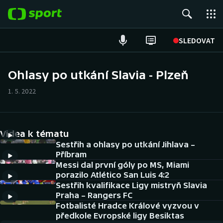
POPULÁRNÍ
SLEDOVAT
Fotbal
Ohlasy po utkání Slavia - Plzeň
Hokej
1. 5. 2022
Tenis
Videa k tématu
Atletika
Sestřih a ohlasy po utkání Jihlava –
Příbram
Cyklistika
Messi dal první góly po MS, Miami
porazilo Atlético San Luis 4:2
DALŠÍ SPORTY
Sestřih kvalifikace Ligy mistryň Slavia
Praha – Rangers FC
Americký fotbal
Fotbalisté Hradce Králové vyzvou v
NEPŘEHLÉDNĚTE
předkole Evropské ligy Besiktas