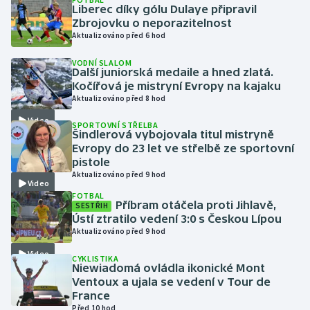
Liberec díky gólu Dulaye připravil
Zbrojovku o neporazitelnost
Gymnastika
Aktualizováno před 6 hod
VODNÍ SLALOM
Házená
Další juniorská medaile a hned zlatá.
Kočířová je mistryní Evropy na kajaku
Jezdectví
Aktualizováno před 8 hod
Video
SPORTOVNÍ STŘELBA
Judo
Šindlerová vybojovala titul mistryně
Evropy do 23 let ve střelbě ze sportovní
pistole
Krasobruslení
Aktualizováno před 9 hod
Video
FOTBAL
Lezení
Příbram otáčela proti Jihlavě,
SESTŘIH
Ústí ztratilo vedení 3:0 s Českou Lípou
Lyže a snowboard
Aktualizováno před 9 hod
Video
CYKLISTIKA
Moderní pětiboj
Niewiadomá ovládla ikonické Mont
Ventoux a ujala se vedení v Tour de
France
Motorsport
Před 10 hod