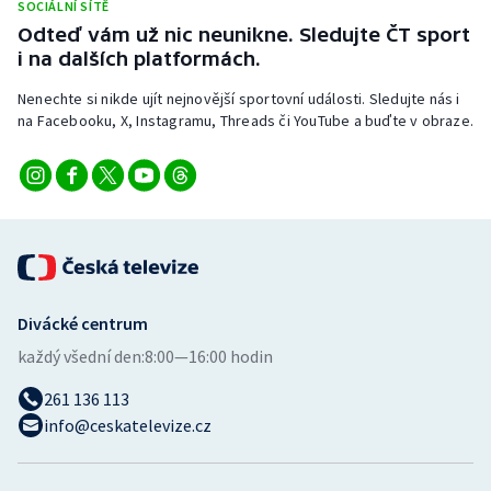
SOCIÁLNÍ SÍTĚ
Stolní tenis
Odteď vám už nic neunikne. Sledujte ČT sport
i na dalších platformách.
Triatlon
Nenechte si nikde ujít nejnovější sportovní události. Sledujte nás i
Veslování
na Facebooku, X, Instagramu, Threads či YouTube a buďte v obraze.
Vodní slalom
Volejbal
Ostatní
Divácké centrum
každý všední den:
8:00—16:00 hodin
261 136 113
info@ceskatelevize.cz