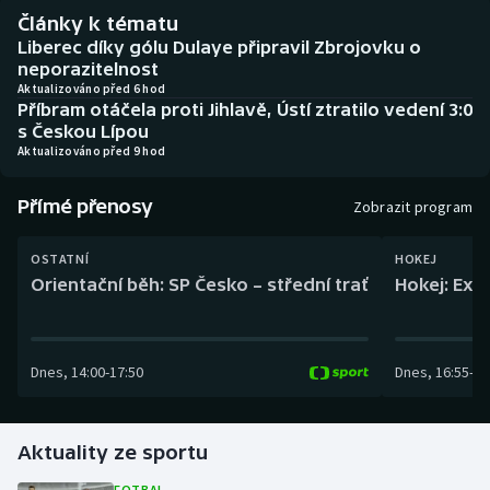
Baseball a softbal
Soutěže
Články k tématu
Liberec díky gólu Dulaye připravil Zbrojovku o
Basketbal
Historické návraty
neporazitelnost
Aktualizováno před 6 hod
Příbram otáčela proti Jihlavě, Ústí ztratilo vedení 3:0
Biatlon
Aplikace ČT sport
s Českou Lípou
Aktualizováno před 9 hod
Boby a skeleton
AZ kvíz
Přímé přenosy
Zobrazit program
Box
OSTATNÍ
HOKEJ
Curling
Orientační běh: SP Česko – střední trať
Hokej: Exh
Dostihy
Dnes
,
14:00
-
17:50
Dnes
,
16:55
-
19
Florbal
Futsal
Aktuality ze sportu
Golf
FOTBAL