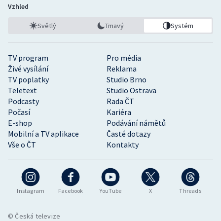
Vzhled
Světlý
Tmavý
Systém
TV program
Pro média
Živé vysílání
Reklama
TV poplatky
Studio Brno
Teletext
Studio Ostrava
Podcasty
Rada ČT
Počasí
Kariéra
E-shop
Podávání námětů
Mobilní a TV aplikace
Časté dotazy
Vše o ČT
Kontakty
Instagram
Facebook
YouTube
X
Threads
© Česká televize