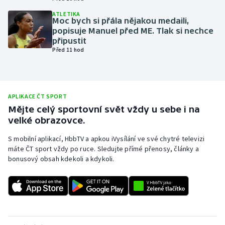
Olympijské hry
ATLETIKA
Moc bych si přála nějakou medaili,
popisuje Manuel před ME. Tlak si nechce
Parasport
připustit
Před 11 hod
Plavání
Plážový volejbal
APLIKACE ČT SPORT
Mějte celý sportovní svět vždy u sebe i na
Ragby
velké obrazovce.
Rychlobruslení
S mobilní aplikací, HbbTV a apkou iVysílání ve své chytré televizi
máte ČT sport vždy po ruce. Sledujte přímé přenosy, články a
bonusový obsah kdekoli a kdykoli.
Rychlostní kanoistika
Short track
Sportovní střelba