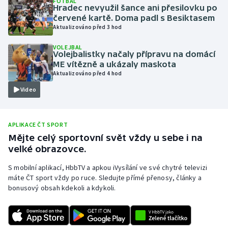
FOTBAL
Hradec nevyužil šance ani přesilovku po
Olympijské hry
červené kartě. Doma padl s Besiktasem
Aktualizováno před 3 hod
Parasport
VOLEJBAL
Volejbalistky načaly přípravu na domácí
Plavání
ME vítězně a ukázaly maskota
Aktualizováno před 4 hod
Plážový volejbal
Video
Ragby
APLIKACE ČT SPORT
Rychlobruslení
Mějte celý sportovní svět vždy u sebe i na
velké obrazovce.
Rychlostní kanoistika
S mobilní aplikací, HbbTV a apkou iVysílání ve své chytré televizi
máte ČT sport vždy po ruce. Sledujte přímé přenosy, články a
Short track
bonusový obsah kdekoli a kdykoli.
Sportovní střelba