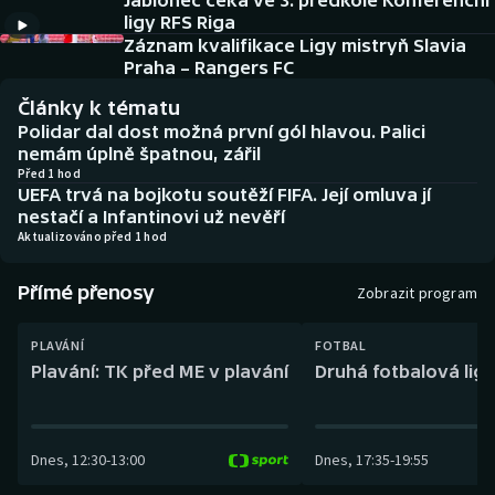
Jablonec čeká ve 3. předkole Konferenční
Baseball a softbal
Soutěže
ligy RFS Riga
Záznam kvalifikace Ligy mistryň Slavia
Basketbal
Historické návraty
Praha – Rangers FC
Články k tématu
Biatlon
Aplikace ČT sport
Polidar dal dost možná první gól hlavou. Palici
nemám úplně špatnou, zářil
Boby a skeleton
AZ kvíz
Před 1 hod
UEFA trvá na bojkotu soutěží FIFA. Její omluva jí
nestačí a Infantinovi už nevěří
Box
Aktualizováno před 1 hod
Curling
Přímé přenosy
Zobrazit program
Dostihy
PLAVÁNÍ
FOTBAL
Plavání: TK před ME v plavání
Druhá fotbalová liga
Florbal
Futsal
Dnes
,
12:30
-
13:00
Dnes
,
17:35
-
19:55
Golf