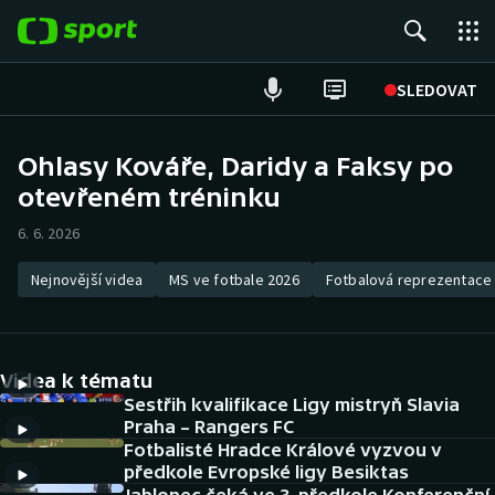
POPULÁRNÍ
SLEDOVAT
Fotbal
Ohlasy Kováře, Daridy a Faksy po
otevřeném tréninku
Hokej
6. 6. 2026
Tenis
Nejnovější videa
MS ve fotbale 2026
Fotbalová reprezentace
Atletika
Cyklistika
Videa k tématu
DALŠÍ SPORTY
Sestřih kvalifikace Ligy mistryň Slavia
Praha – Rangers FC
Fotbalisté Hradce Králové vyzvou v
Americký fotbal
NEPŘEHLÉDNĚTE
předkole Evropské ligy Besiktas