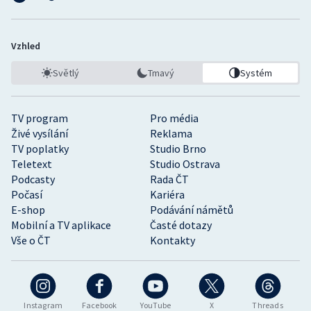
Vzhled
Světlý
Tmavý
Systém
TV program
Pro média
Živé vysílání
Reklama
TV poplatky
Studio Brno
Teletext
Studio Ostrava
Podcasty
Rada ČT
Počasí
Kariéra
E-shop
Podávání námětů
Mobilní a TV aplikace
Časté dotazy
Vše o ČT
Kontakty
Instagram
Facebook
YouTube
X
Threads