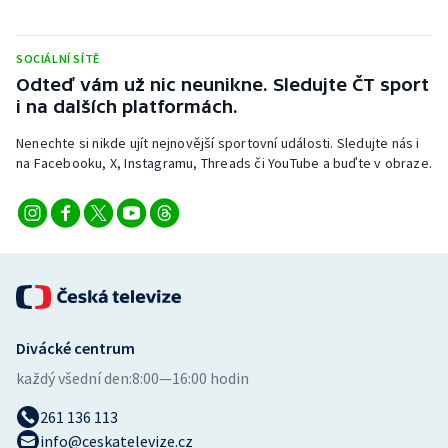
Stolní tenis
SOCIÁLNÍ SÍTĚ
Triatlon
Odteď vám už nic neunikne. Sledujte ČT sport
i na dalších platformách.
Veslování
Nenechte si nikde ujít nejnovější sportovní události. Sledujte nás i
Vodní slalom
na Facebooku, X, Instagramu, Threads či YouTube a buďte v obraze.
Volejbal
Ostatní
Divácké centrum
každý všední den:
8:00—16:00 hodin
261 136 113
info@ceskatelevize.cz