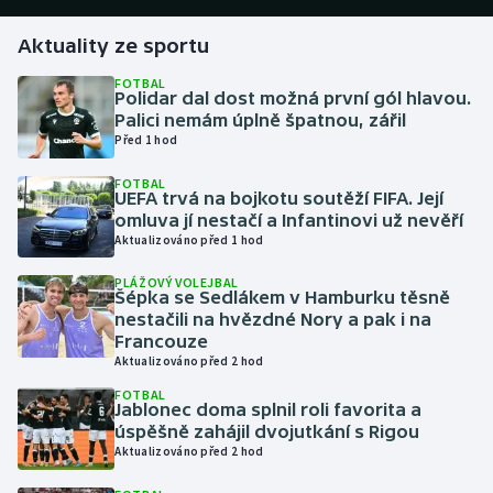
Aktuality ze sportu
Gymnastika
FOTBAL
Polidar dal dost možná první gól hlavou.
Házená
Palici nemám úplně špatnou, zářil
Před 1 hod
Jezdectví
FOTBAL
UEFA trvá na bojkotu soutěží FIFA. Její
Judo
omluva jí nestačí a Infantinovi už nevěří
Aktualizováno před 1 hod
Krasobruslení
PLÁŽOVÝ VOLEJBAL
Šépka se Sedlákem v Hamburku těsně
Lezení
nestačili na hvězdné Nory a pak i na
Francouze
Aktualizováno před 2 hod
Lyže a snowboard
FOTBAL
Jablonec doma splnil roli favorita a
Moderní pětiboj
úspěšně zahájil dvojutkání s Rigou
Aktualizováno před 2 hod
Motorsport