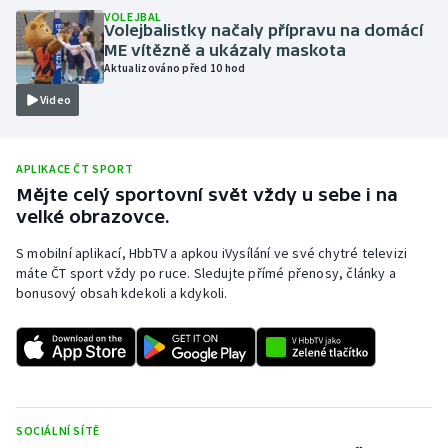
VOLEJBAL
Olympijské hry
Volejbalistky načaly přípravu na domácí
ME vítězně a ukázaly maskota
Aktualizováno před 10 hod
Parasport
Video
Plavání
APLIKACE ČT SPORT
Plážový volejbal
Mějte celý sportovní svět vždy u sebe i na
velké obrazovce.
Ragby
S mobilní aplikací, HbbTV a apkou iVysílání ve své chytré televizi
Rychlobruslení
máte ČT sport vždy po ruce. Sledujte přímé přenosy, články a
bonusový obsah kdekoli a kdykoli.
Rychlostní kanoistika
Short track
Sportovní střelba
SOCIÁLNÍ SÍTĚ