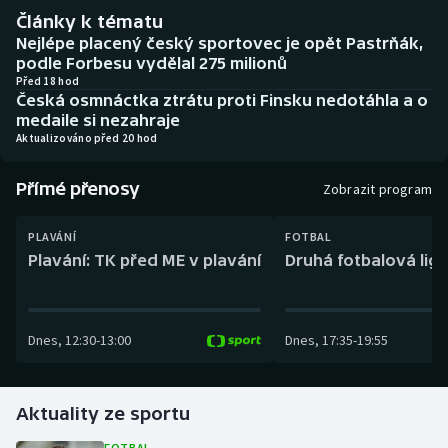
Baseball a softbal
Soutěže
Články k tématu
Nejlépe placený český sportovec je opět Pastrňák,
Basketbal
Historické návraty
podle Forbesu vydělal 275 milionů
Před 18 hod
Česká osmnáctka ztrátu proti Finsku nedotáhla a o
Biatlon
Aplikace ČT sport
medaile si nezahraje
Aktualizováno před 20 hod
Boby a skeleton
AZ kvíz
Přímé přenosy
Zobrazit program
Box
PLAVÁNÍ
FOTBAL
Curling
Plavání: TK před ME v plavání
Druhá fotbalová liga
Dostihy
Dnes
,
12:30
-
13:00
Dnes
,
17:35
-
19:55
Florbal
Futsal
Aktuality ze sportu
Golf
FOTBAL