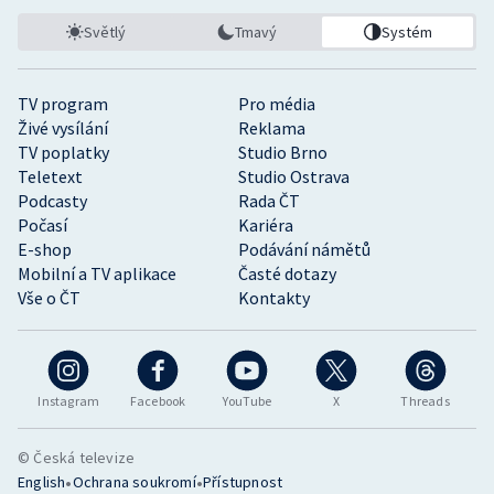
Světlý
Tmavý
Systém
TV program
Pro média
Živé vysílání
Reklama
TV poplatky
Studio Brno
Teletext
Studio Ostrava
Podcasty
Rada ČT
Počasí
Kariéra
E-shop
Podávání námětů
Mobilní a TV aplikace
Časté dotazy
Vše o ČT
Kontakty
Instagram
Facebook
YouTube
X
Threads
© Česká televize
•
•
English
Ochrana soukromí
Přístupnost