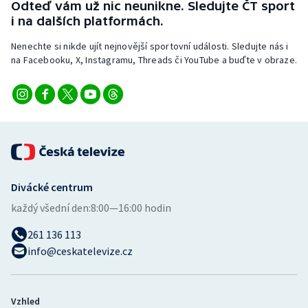
Odteď vám už nic neunikne. Sledujte ČT sport
Stolní tenis
i na dalších platformách.
Triatlon
Nenechte si nikde ujít nejnovější sportovní události. Sledujte nás i
na Facebooku, X, Instagramu, Threads či YouTube a buďte v obraze.
Veslování
Vodní slalom
Volejbal
Ostatní
Divácké centrum
každý všední den:
8:00—16:00 hodin
261 136 113
info@ceskatelevize.cz
Vzhled