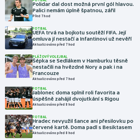
Polidar dal dost možná první gól hlavou.
Palici nemám úplně špatnou, zářil
Gymnastika
Před 7 hod
FOTBAL
Házená
UEFA trvá na bojkotu soutěží FIFA. Její
omluva jí nestačí a Infantinovi už nevěří
Jezdectví
Aktualizováno před 7 hod
PLÁŽOVÝ VOLEJBAL
Judo
Šépka se Sedlákem v Hamburku těsně
nestačili na hvězdné Nory a pak i na
Francouze
Krasobruslení
Aktualizováno před 7 hod
FOTBAL
Lezení
Jablonec doma splnil roli favorita a
úspěšně zahájil dvojutkání s Rigou
Lyže a snowboard
Aktualizováno před 8 hod
FOTBAL
Moderní pětiboj
Hradec nevyužil šance ani přesilovku po
červené kartě. Doma padl s Besiktasem
Aktualizováno před 8 hod
Motorsport