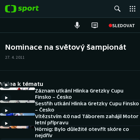
POPULÁRNÍ
SLEDOVAT
Fotbal
Nominace na světový šampionát
Hokej
27. 4. 2011
Tenis
Videa k tématu
Atletika
Záznam utkání Hlinka Gretzky Cupu
Finsko – Česko
Cyklistika
Sestřih utkání Hlinka Gretzky Cupu Finsko
– Česko
DALŠÍ SPORTY
Vítězstvím 4:0 nad Táborem zahájil Motor
letní přípravu
Americký fotbal
Hörnig: Bylo důležité otevřít skóre co
NEPŘEHLÉDNĚTE
nejdřív