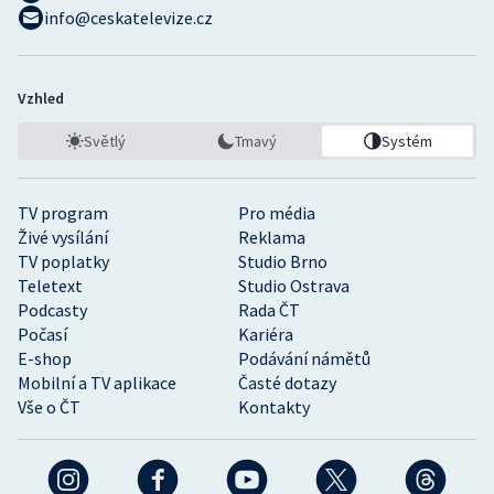
info@ceskatelevize.cz
Vzhled
Světlý
Tmavý
Systém
TV program
Pro média
Živé vysílání
Reklama
TV poplatky
Studio Brno
Teletext
Studio Ostrava
Podcasty
Rada ČT
Počasí
Kariéra
E-shop
Podávání námětů
Mobilní a TV aplikace
Časté dotazy
Vše o ČT
Kontakty