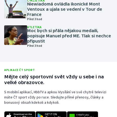
CYKLISTIKA
Niewiadomá ovládla ikonické Mont
Olympijské hry
Ventoux a ujala se vedení v Tour de
France
Před 3 hod
Parasport
ATLETIKA
Moc bych si přála nějakou medaili,
Plavání
popisuje Manuel před ME. Tlak si nechce
připustit
Plážový volejbal
Před 3 hod
Ragby
Rychlobruslení
APLIKACE ČT SPORT
Mějte celý sportovní svět vždy u sebe i na
velké obrazovce.
Rychlostní kanoistika
S mobilní aplikací, HbbTV a apkou iVysílání ve své chytré televizi
Short track
máte ČT sport vždy po ruce. Sledujte přímé přenosy, články a
bonusový obsah kdekoli a kdykoli.
Sportovní střelba