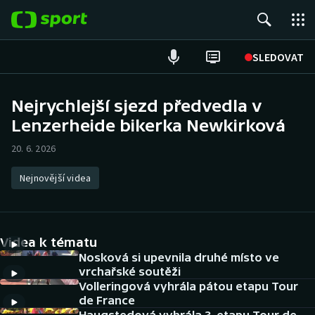
POPULÁRNÍ
SLEDOVAT
Fotbal
Nejrychlejší sjezd předvedla v
Lenzerheide bikerka Newkirková
Hokej
20. 6. 2026
Tenis
Nejnovější videa
Atletika
Cyklistika
Videa k tématu
DALŠÍ SPORTY
Nosková si upevnila druhé místo ve
vrchařské soutěži
Volleringová vyhrála pátou etapu Tour
Americký fotbal
NEPŘEHLÉDNĚTE
de France