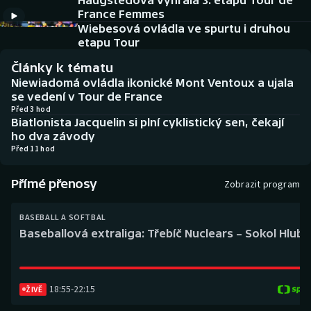
Haugstedová vyhrála 3. etapu Tour de
Baseball a softbal
Soutěže
France Femmes
Wiebesová ovládla ve spurtu i druhou
Basketbal
Historické návraty
etapu Tour
Články k tématu
Biatlon
Aplikace ČT sport
Niewiadomá ovládla ikonické Mont Ventoux a ujala
se vedení v Tour de France
Boby a skeleton
AZ kvíz
Před 3 hod
Biatlonista Jacquelin si plní cyklistický sen, čekají
ho dva závody
Box
Před 11 hod
Curling
Přímé přenosy
Zobrazit program
Dostihy
BASEBALL A SOFTBAL
Baseballová extraliga: Třebíč Nuclears – Sokol Hlub
Florbal
Futsal
18:55
-
22:15
ŽIVĚ
Golf