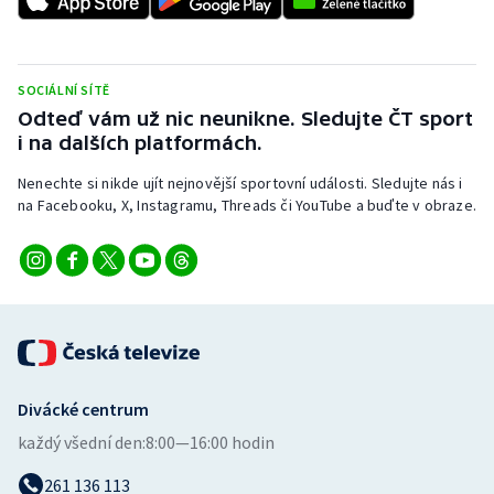
Stolní tenis
Triatlon
SOCIÁLNÍ SÍTĚ
Odteď vám už nic neunikne. Sledujte ČT sport
Veslování
i na dalších platformách.
Vodní slalom
Nenechte si nikde ujít nejnovější sportovní události. Sledujte nás i
na Facebooku, X, Instagramu, Threads či YouTube a buďte v obraze.
Volejbal
Ostatní
Divácké centrum
každý všední den:
8:00—16:00 hodin
261 136 113