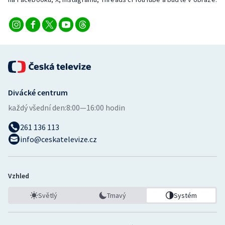
Short track
Sportovní střelba
Stolní tenis
Triatlon
Divácké centrum
Veslování
každý všední den:
8:00—16:00 hodin
261 136 113
Vodní slalom
info@ceskatelevize.cz
Volejbal
Ostatní
Vzhled
Světlý
Tmavý
Systém