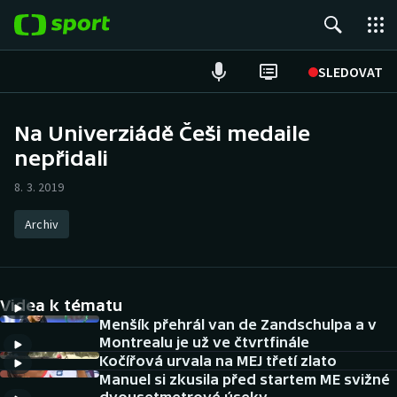
POPULÁRNÍ
SLEDOVAT
ME v atletice
Na Univerziádě Češi medaile
nepřidali
ME v plavání
8. 3. 2019
Fotbal
Archiv
Hokej
Tenis
Videa k tématu
DALŠÍ SPORTY
Menšík přehrál van de Zandschulpa a v
Montrealu je už ve čtvrtfinále
Kočířová urvala na MEJ třetí zlato
Americký fotbal
NEPŘEHLÉDNĚTE
Manuel si zkusila před startem ME svižné