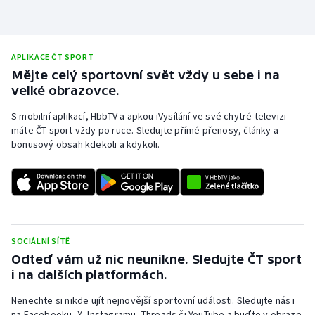
Moderní pětiboj
Motorsport
APLIKACE ČT SPORT
Mějte celý sportovní svět vždy u sebe i na
Olympijské hry
velké obrazovce.
S mobilní aplikací, HbbTV a apkou iVysílání ve své chytré televizi
Parasport
máte ČT sport vždy po ruce. Sledujte přímé přenosy, články a
bonusový obsah kdekoli a kdykoli.
Plavání
Plážový volejbal
Ragby
SOCIÁLNÍ SÍTĚ
Rychlobruslení
Odteď vám už nic neunikne. Sledujte ČT sport
i na dalších platformách.
Rychlostní kanoistika
Nenechte si nikde ujít nejnovější sportovní události. Sledujte nás i
na Facebooku, X, Instagramu, Threads či YouTube a buďte v obraze.