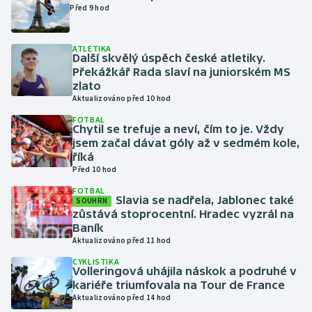
Před 9 hod
Futsal
ATLETIKA
Další skvělý úspěch české atletiky.
Golf
Překážkář Rada slaví na juniorském MS
zlato
Gymnastika
Aktualizováno před 10 hod
FOTBAL
Chytil se trefuje a neví, čím to je. Vždy
Házená
jsem začal dávat góly až v sedmém kole,
říká
Jezdectví
Před 10 hod
FOTBAL
Judo
Slavia se nadřela, Jablonec také
SOUHRN
zůstává stoprocentní. Hradec vyzrál na
Baník
Krasobruslení
Aktualizováno před 11 hod
CYKLISTIKA
Lezení
Volleringová uhájila náskok a podruhé v
kariéře triumfovala na Tour de France
Lyže a snowboard
Aktualizováno před 14 hod