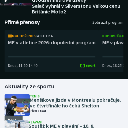
dvousetmetrové úseky
Atletika
Soutěže
Salač vyhrál v Silverstonu Velkou cenu
Británie Moto2
Baseball a softbal
Historické návraty
Přímé přenosy
Zobrazit program
Basketbal
Aplikace ČT sport
MULTIPŘENOS
ATLETIKA
DOPORUČUJEM
ME v atletice 2026: dopolední program
ME v plaván
Biatlon
AZ kvíz
Boby a skeleton
Dnes
,
11:20
-
14:40
Dnes
,
18:25
-
21
Box
Aktuality ze sportu
Curling
TENIS
Cyklistika
Menšíkova jízda v Montrealu pokračuje,
ve čtvrtfinále ho čeká Shelton
Před 1 hod
Dostihy
Video
PLAVÁNÍ
Soutěž k ME v plavání – 10. 8.
Florbal