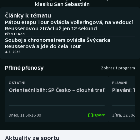
Baseball a softbal
Soutěže
klasiku San Sebastián
Články k tématu
Basketbal
Historické návraty
Pátou etapu Tour ovládla Volleringová, na vedoucí
Reusserovou ztrácí už jen 12 sekund
Biatlon
Aplikace ČT sport
Před 13 hod
Souboj s chronometrem ovládla Švýcarka
Reusserová a jde do čela Tour
Boby a skeleton
AZ kvíz
4. 8. 2026
Box
Přímé přenosy
Zobrazit program
Curling
OSTATNÍ
PLAVÁNÍ
Orientační běh: SP Česko – dlouhá trať
Plavání: TK
Dostihy
Florbal
Dnes
,
11:50
-
16:00
Zítra
,
12:30
-
13:
Futsal
Aktuality ze sportu
Golf