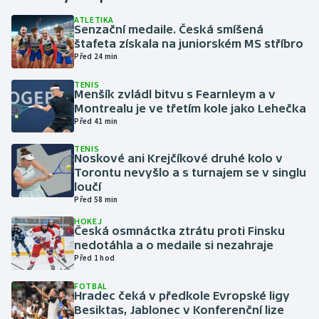
ATLETIKA
Senzační medaile. Česká smíšená
Gymnastika
štafeta získala na juniorském MS stříbro
Před 24 min
Házená
TENIS
Menšík zvládl bitvu s Fearnleym a v
Jezdectví
Montrealu je ve třetím kole jako Lehečka
Před 41 min
Judo
TENIS
Noskové ani Krejčíkové druhé kolo v
Krasobruslení
Torontu nevyšlo a s turnajem se v singlu
loučí
Před 58 min
Lezení
HOKEJ
Česká osmnáctka ztrátu proti Finsku
Lyže a snowboard
nedotáhla a o medaile si nezahraje
Před 1 hod
Moderní pětiboj
FOTBAL
Hradec čeká v předkole Evropské ligy
Motorsport
Besiktas, Jablonec v Konferenční lize