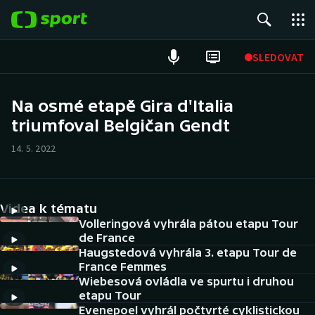
POPULÁRNÍ
SLEDOVAT
Fotbal
Na osmé etapě Gira d'Italia
triumfoval Belgičan Gendt
Hokej
14. 5. 2022
Tenis
Atletika
Videa k tématu
Cyklistika
Volleringová vyhrála pátou etapu Tour
de France
Haugstedová vyhrála 3. etapu Tour de
DALŠÍ SPORTY
France Femmes
Wiebesová ovládla ve spurtu i druhou
Americký fotbal
NEPŘEHLÉDNĚTE
etapu Tour
Evenepoel vyhrál počtvrté cyklistickou