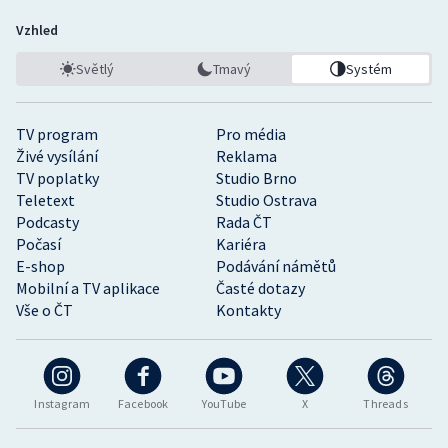
Vzhled
Světlý
Tmavý
Systém
TV program
Pro média
Živé vysílání
Reklama
TV poplatky
Studio Brno
Teletext
Studio Ostrava
Podcasty
Rada ČT
Počasí
Kariéra
E-shop
Podávání námětů
Mobilní a TV aplikace
Časté dotazy
Vše o ČT
Kontakty
Instagram
Facebook
YouTube
X
Threads