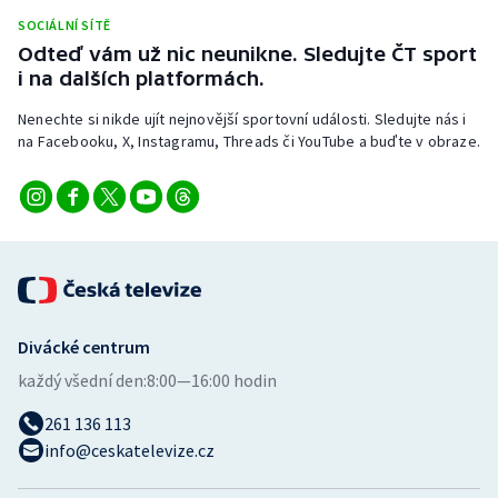
Stolní tenis
SOCIÁLNÍ SÍTĚ
Odteď vám už nic neunikne. Sledujte ČT sport
Triatlon
i na dalších platformách.
Nenechte si nikde ujít nejnovější sportovní události. Sledujte nás i
Veslování
na Facebooku, X, Instagramu, Threads či YouTube a buďte v obraze.
Vodní slalom
Volejbal
Ostatní
Divácké centrum
každý všední den:
8:00—16:00 hodin
261 136 113
info@ceskatelevize.cz