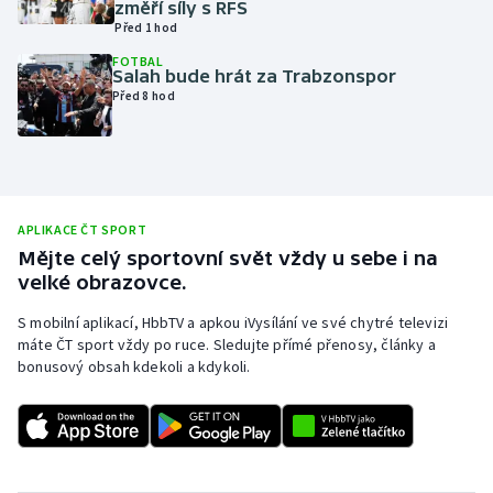
změří síly s RFS
Před 1 hod
Olympijské hry
FOTBAL
Salah bude hrát za Trabzonspor
Parasport
Před 8 hod
Plavání
Plážový volejbal
APLIKACE ČT SPORT
Ragby
Mějte celý sportovní svět vždy u sebe i na
velké obrazovce.
Rychlobruslení
S mobilní aplikací, HbbTV a apkou iVysílání ve své chytré televizi
máte ČT sport vždy po ruce. Sledujte přímé přenosy, články a
Rychlostní kanoistika
bonusový obsah kdekoli a kdykoli.
Short track
Sportovní střelba