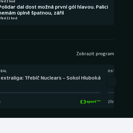
Před 3 hod
Polidar dal dost možná první gól hlavou. Palici
nemám úplně špatnou, zářil
Před 11 hod
Zobrazit program
TBAL
OSTATNÍ
extraliga: Třebíč Nuclears – Sokol Hluboká
Orientační
5
Zítra
,
14:00
-
17