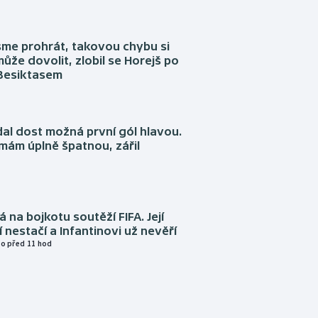
sme prohrát, takovou chybu si
ůže dovolit, zlobil se Horejš po
 Besiktasem
dal dost možná první gól hlavou.
emám úplně špatnou, zářil
á na bojkotu soutěží FIFA. Její
í nestačí a Infantinovi už nevěří
o před 11 hod