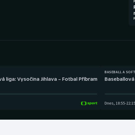
Moderní pětiboj
Triatlon
Motorsport
Veslování
Olympijské hry
Vodní slalom
Parasport
Volejbal
Plavání
Ostatní
BASEBALL A SOF
Plážový volejbal
á liga: Vysočina Jihlava – Fotbal Příbram
Baseballová 
Dnes
,
18:55
-
22:1