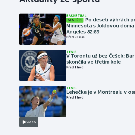
BASKETBAL
Po deseti výhrách p
SESTŘIH
Minnesota s Joklovou doma
Angeles 82:89
Před 58 min
TENIS
V Torontu už bez Češek: Ba
skončila ve třetím kole
Před 1 hod
TENIS
Lehečka je v Montrealu v os
Před 1 hod
Video