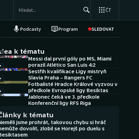
ČT
Podcasty
Program
SLEDOVAT
NEPŘEHLÉDNĚTE
Soutěže
idea k tématu
Messi dal první góly po MS, Miami
Historické návraty
porazil Atlético San Luis 4:2
Sestřih kvalifikace Ligy mistryň
Aplikace ČT sport
Slavia Praha – Rangers FC
Fotbalisté Hradce Králové vyzvou v
AZ kvíz
předkole Evropské ligy Besiktas
Jablonec čeká ve 3. předkole
Konferenční ligy RFS Riga
Články k tématu
Neměli jsme prohrát, takovou chybu si hráč
nemůže dovolit, zlobil se Horejš po duelu s
Besiktasem