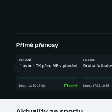
Curling
Dostihy
Florbal
Futsal
Přímé přenosy
Golf
PLAVÁNÍ
FOTBAL
Gymnastika
Plavání: TK před ME v plavání
Druhá fotbalov
Dnes
,
12:30
-
13:00
Dnes
,
17:35
-
19:55
Aktuality ze sportu