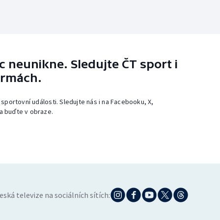
 neunikne. Sledujte ČT sport i
ormách.
 sportovní události. Sledujte nás i na Facebooku, X,
a buďte v obraze.
eská televize na sociálních sítích: