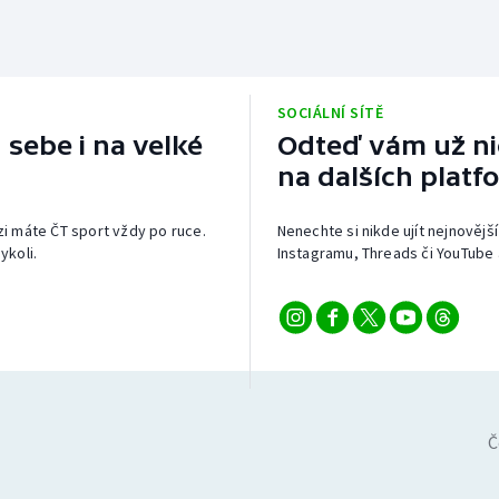
SOCIÁLNÍ SÍTĚ
 sebe i na velké
Odteď vám už nic
na dalších platf
izi máte ČT sport vždy po ruce.
Nenechte si nikde ujít nejnovější
ykoli.
Instagramu, Threads či YouTube 
Č