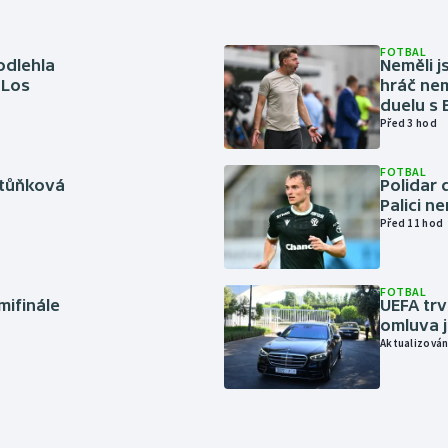
FOTBAL
odlehla
Neměli j
 Los
hráč nem
duelu s
Před 3 hod
FOTBAL
rtůňková
Polidar 
Palici n
Před 11 hod
FOTBAL
mifinále
UEFA trv
omluva j
Aktualizován