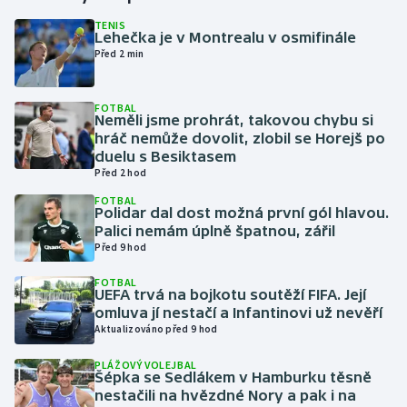
TENIS
Lehečka je v Montrealu v osmifinále
Gymnastika
Před 2 min
Házená
FOTBAL
Neměli jsme prohrát, takovou chybu si
Jezdectví
hráč nemůže dovolit, zlobil se Horejš po
duelu s Besiktasem
Judo
Před 2 hod
FOTBAL
Polidar dal dost možná první gól hlavou.
Krasobruslení
Palici nemám úplně špatnou, zářil
Před 9 hod
Lezení
FOTBAL
UEFA trvá na bojkotu soutěží FIFA. Její
Lyže a snowboard
omluva jí nestačí a Infantinovi už nevěří
Aktualizováno před 9 hod
Moderní pětiboj
PLÁŽOVÝ VOLEJBAL
Šépka se Sedlákem v Hamburku těsně
Motorsport
nestačili na hvězdné Nory a pak i na