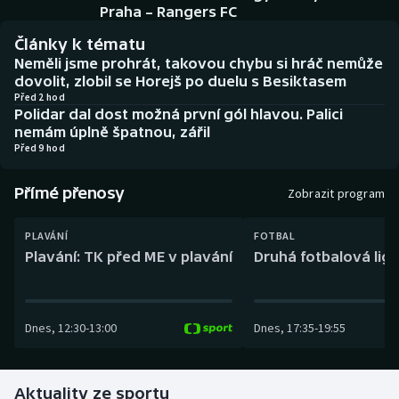
Baseball a softbal
Soutěže
Praha – Rangers FC
Články k tématu
Basketbal
Historické návraty
Neměli jsme prohrát, takovou chybu si hráč nemůže
dovolit, zlobil se Horejš po duelu s Besiktasem
Biatlon
Aplikace ČT sport
Před 2 hod
Polidar dal dost možná první gól hlavou. Palici
nemám úplně špatnou, zářil
Boby a skeleton
AZ kvíz
Před 9 hod
Box
Přímé přenosy
Zobrazit program
Curling
PLAVÁNÍ
FOTBAL
Plavání: TK před ME v plavání
Druhá fotbalová liga
Dostihy
Florbal
Dnes
,
12:30
-
13:00
Dnes
,
17:35
-
19:55
Futsal
Aktuality ze sportu
Golf