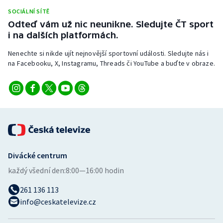
Stolní tenis
SOCIÁLNÍ SÍTĚ
Odteď vám už nic neunikne. Sledujte ČT sport
Triatlon
i na dalších platformách.
Nenechte si nikde ujít nejnovější sportovní události. Sledujte nás i
Veslování
na Facebooku, X, Instagramu, Threads či YouTube a buďte v obraze.
Vodní slalom
Volejbal
Ostatní
Divácké centrum
každý všední den:
8:00—16:00 hodin
261 136 113
info@ceskatelevize.cz