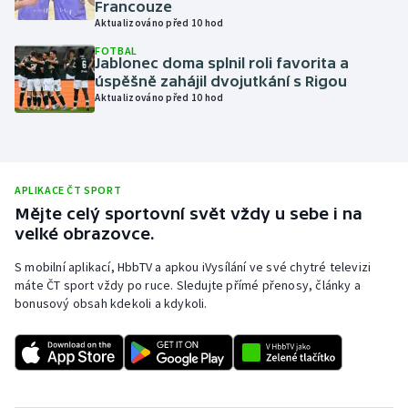
Francouze
Aktualizováno před 10 hod
Olympijské hry
FOTBAL
Jablonec doma splnil roli favorita a
Parasport
úspěšně zahájil dvojutkání s Rigou
Aktualizováno před 10 hod
Plavání
Plážový volejbal
APLIKACE ČT SPORT
Ragby
Mějte celý sportovní svět vždy u sebe i na
velké obrazovce.
Rychlobruslení
S mobilní aplikací, HbbTV a apkou iVysílání ve své chytré televizi
máte ČT sport vždy po ruce. Sledujte přímé přenosy, články a
Rychlostní kanoistika
bonusový obsah kdekoli a kdykoli.
Short track
Sportovní střelba