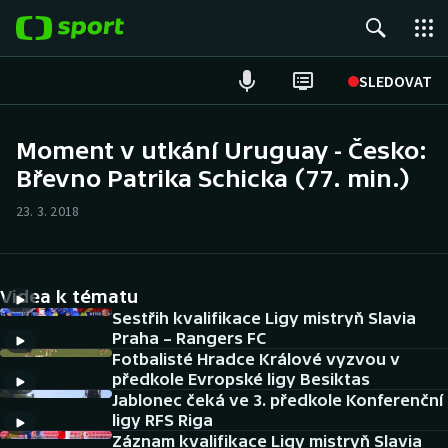
POPULÁRNÍ
SLEDOVAT
Fotbal
Moment v utkání Uruguay - Česko:
Břevno Patrika Schicka (77. min.)
Hokej
23. 3. 2018
Tenis
Atletika
Videa k tématu
Cyklistika
Sestřih kvalifikace Ligy mistryň Slavia
Praha – Rangers FC
Fotbalisté Hradce Králové vyzvou v
DALŠÍ SPORTY
předkole Evropské ligy Besiktas
Jablonec čeká ve 3. předkole Konferenční
Americký fotbal
NEPŘEHLÉDNĚTE
ligy RFS Riga
Záznam kvalifikace Ligy mistryň Slavia