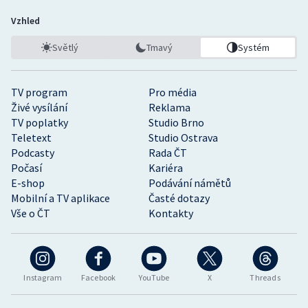
Vzhled
Světlý
Tmavý
Systém
TV program
Pro média
Živé vysílání
Reklama
TV poplatky
Studio Brno
Teletext
Studio Ostrava
Podcasty
Rada ČT
Počasí
Kariéra
E-shop
Podávání námětů
Mobilní a TV aplikace
Časté dotazy
Vše o ČT
Kontakty
Instagram
Facebook
YouTube
X
Threads