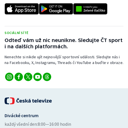
Stolní tenis
Triatlon
Veslování
SOCIÁLNÍ SÍTĚ
Odteď vám už nic neunikne. Sledujte ČT sport
Vodní slalom
i na dalších platformách.
Nenechte si nikde ujít nejnovější sportovní události. Sledujte nás i
Volejbal
na Facebooku, X, Instagramu, Threads či YouTube a buďte v obraze.
Ostatní
Divácké centrum
každý všední den:
8:00—16:00 hodin