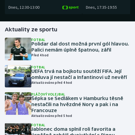
Dnes
,
12:30
-
13:00
Dnes
,
17:35
-
19:55
Gymnastika
Házená
Aktuality ze sportu
FOTBAL
Jezdectví
Polidar dal dost možná první gól hlavou.
Palici nemám úplně špatnou, zářil
Před 4 hod
Judo
FOTBAL
UEFA trvá na bojkotu soutěží FIFA. Její
Krasobruslení
omluva jí nestačí a Infantinovi už nevěří
Aktualizováno před 4 hod
Lezení
PLÁŽOVÝ VOLEJBAL
Šépka se Sedlákem v Hamburku těsně
Lyže a snowboard
nestačili na hvězdné Nory a pak i na
Francouze
Moderní pětiboj
Aktualizováno před 5 hod
FOTBAL
Jablonec doma splnil roli favorita a
Motorsport