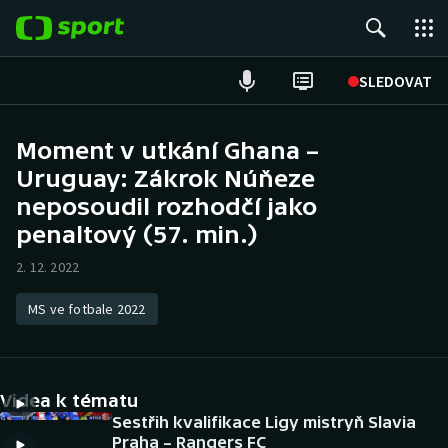
POPULÁRNÍ
SLEDOVAT
Fotbal
Moment v utkání Ghana –
Uruguay: Zákrok Núňeze
Hokej
neposoudil rozhodčí jako
Tenis
penaltový (57. min.)
2. 12. 2022
Atletika
MS ve fotbale 2022
Cyklistika
DALŠÍ SPORTY
Videa k tématu
Americký fotbal
NEPŘEHLÉDNĚTE
Sestřih kvalifikace Ligy mistryň Slavia
Praha – Rangers FC