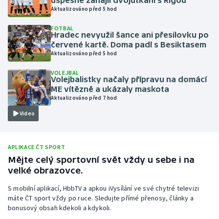
úspěšně zahájil dvojutkání s Rigou
Aktualizováno před 5 hod
Olympijské hry
FOTBAL
Hradec nevyužil šance ani přesilovku po
Parasport
červené kartě. Doma padl s Besiktasem
Aktualizováno před 5 hod
Plavání
VOLEJBAL
Volejbalistky načaly přípravu na domácí
Plážový volejbal
ME vítězně a ukázaly maskota
Aktualizováno před 7 hod
Ragby
Video
Rychlobruslení
APLIKACE ČT SPORT
Rychlostní kanoistika
Mějte celý sportovní svět vždy u sebe i na
velké obrazovce.
Short track
S mobilní aplikací, HbbTV a apkou iVysílání ve své chytré televizi
máte ČT sport vždy po ruce. Sledujte přímé přenosy, články a
Sportovní střelba
bonusový obsah kdekoli a kdykoli.