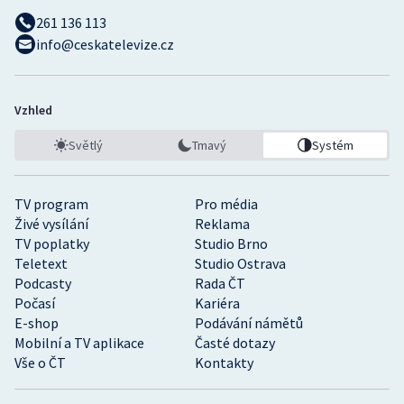
261 136 113
info@ceskatelevize.cz
Vzhled
Světlý
Tmavý
Systém
TV program
Pro média
Živé vysílání
Reklama
TV poplatky
Studio Brno
Teletext
Studio Ostrava
Podcasty
Rada ČT
Počasí
Kariéra
E-shop
Podávání námětů
Mobilní a TV aplikace
Časté dotazy
Vše o ČT
Kontakty