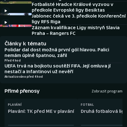
Baseball a softbal
Soutěže
Fotbalisté Hradce Králové vyzvou v
předkole Evropské ligy Besiktas
Jablonec čeká ve 3. předkole Konferenční
Basketbal
Historické návraty
ligy RFS Riga
Záznam kvalifikace Ligy mistryň Slavia
Biatlon
Aplikace ČT sport
Praha – Rangers FC
Články k tématu
Boby a skeleton
AZ kvíz
Polidar dal dost možná první gól hlavou. Palici
nemám úplně špatnou, zářil
Box
Před 4 hod
UEFA trvá na bojkotu soutěží FIFA. Její omluva jí
nestačí a Infantinovi už nevěří
Curling
Aktualizováno před 4 hod
Dostihy
Přímé přenosy
Zobrazit program
Florbal
PLAVÁNÍ
FOTBAL
Plavání: TK před ME v plavání
Druhá fotbalová liga
Futsal
Golf