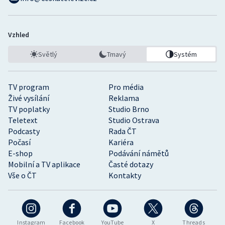
Vzhled
Světlý
Tmavý
Systém
TV program
Pro média
Živé vysílání
Reklama
TV poplatky
Studio Brno
Teletext
Studio Ostrava
Podcasty
Rada ČT
Počasí
Kariéra
E-shop
Podávání námětů
Mobilní a TV aplikace
Časté dotazy
Vše o ČT
Kontakty
Instagram
Facebook
YouTube
X
Threads