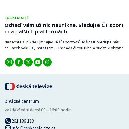
Stolní tenis
Triatlon
SOCIÁLNÍ SÍTĚ
Odteď vám už nic neunikne. Sledujte ČT sport
i na dalších platformách.
Veslování
Nenechte si nikde ujít nejnovější sportovní události. Sledujte nás i
Vodní slalom
na Facebooku, X, Instagramu, Threads či YouTube a buďte v obraze.
Volejbal
Ostatní
Divácké centrum
každý všední den:
8:00—16:00 hodin
261 136 113
info@ceskatelevize.cz