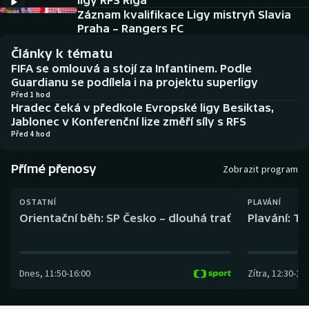
ligy RFS Riga
Baseball a softbal
Soutěže
Záznam kvalifikace Ligy mistryň Slavia
Praha – Rangers FC
Basketbal
Historické návraty
Články k tématu
FIFA se omlouvá a stojí za Infantinem. Podle
Biatlon
Aplikace ČT sport
Guardianu se podílela i na projektu superligy
Před 1 hod
Hradec čeká v předkole Evropské ligy Besiktas,
Boby a skeleton
AZ kvíz
Jablonec v Konferenční lize změří síly s RFS
Před 4 hod
Box
Přímé přenosy
Zobrazit program
Curling
OSTATNÍ
PLAVÁNÍ
Dostihy
Orientační běh: SP Česko – dlouhá trať
Plavání: TK
Florbal
Dnes
,
11:50
-
16:00
Zítra
,
12:30
-
13:
Futsal
Golf