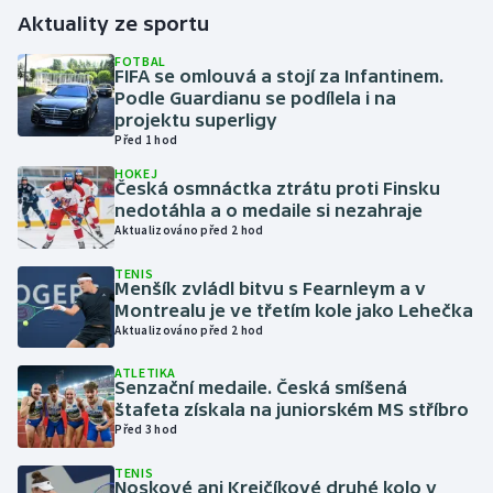
Aktuality ze sportu
Gymnastika
FOTBAL
FIFA se omlouvá a stojí za Infantinem.
Podle Guardianu se podílela i na
Házená
projektu superligy
Před 1 hod
Jezdectví
HOKEJ
Česká osmnáctka ztrátu proti Finsku
Judo
nedotáhla a o medaile si nezahraje
Aktualizováno před 2 hod
Krasobruslení
TENIS
Menšík zvládl bitvu s Fearnleym a v
Montrealu je ve třetím kole jako Lehečka
Lezení
Aktualizováno před 2 hod
Lyže a snowboard
ATLETIKA
Senzační medaile. Česká smíšená
štafeta získala na juniorském MS stříbro
Moderní pětiboj
Před 3 hod
Motorsport
TENIS
Noskové ani Krejčíkové druhé kolo v