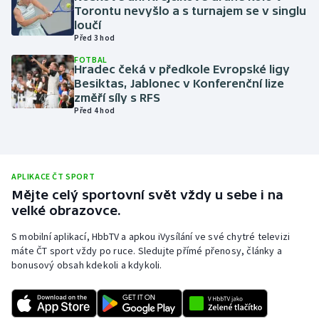
Torontu nevyšlo a s turnajem se v singlu
Olympijské hry
loučí
Před 3 hod
Parasport
FOTBAL
Hradec čeká v předkole Evropské ligy
Besiktas, Jablonec v Konferenční lize
Plavání
změří síly s RFS
Před 4 hod
Plážový volejbal
Ragby
APLIKACE ČT SPORT
Rychlobruslení
Mějte celý sportovní svět vždy u sebe i na
velké obrazovce.
Rychlostní kanoistika
S mobilní aplikací, HbbTV a apkou iVysílání ve své chytré televizi
máte ČT sport vždy po ruce. Sledujte přímé přenosy, články a
Short track
bonusový obsah kdekoli a kdykoli.
Sportovní střelba