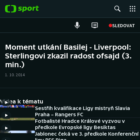
POPULÁRNÍ
SLEDOVAT
Fotbal
Moment utkání Basilej - Liverpool:
Sterlingovi zkazil radost ofsajd (3.
Hokej
min.)
Tenis
1. 10. 2014
Atletika
Cyklistika
Videa k tématu
Sestřih kvalifikace Ligy mistryň Slavia
DALŠÍ SPORTY
Praha – Rangers FC
Fotbalisté Hradce Králové vyzvou v
předkole Evropské ligy Besiktas
Americký fotbal
NEPŘEHLÉDNĚTE
Jablonec čeká ve 3. předkole Konferenční