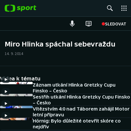
POPULÁRNÍ
SLEDOVAT
Fotbal
Miro Hlinka spáchal sebevraždu
Hokej
14. 9. 2014
Tenis
Videa k tématu
Atletika
Záznam utkání Hlinka Gretzky Cupu
Finsko – Česko
Cyklistika
Sestřih utkání Hlinka Gretzky Cupu Finsko
– Česko
DALŠÍ SPORTY
Vítězstvím 4:0 nad Táborem zahájil Motor
letní přípravu
Americký fotbal
Hörnig: Bylo důležité otevřít skóre co
NEPŘEHLÉDNĚTE
nejdřív