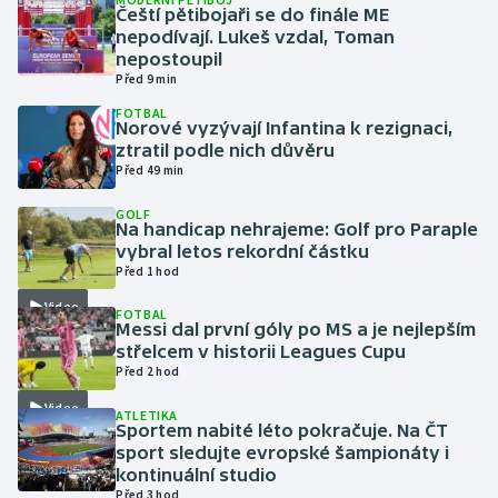
Čeští pětibojaři se do finále ME
nepodívají. Lukeš vzdal, Toman
Gymnastika
nepostoupil
Před 9 min
Házená
FOTBAL
Norové vyzývají Infantina k rezignaci,
ztratil podle nich důvěru
Jezdectví
Před 49 min
Judo
GOLF
Na handicap nehrajeme: Golf pro Paraple
vybral letos rekordní částku
Krasobruslení
Před 1 hod
Video
FOTBAL
Lezení
Messi dal první góly po MS a je nejlepším
střelcem v historii Leagues Cupu
Lyže a snowboard
Před 2 hod
Video
ATLETIKA
Moderní pětiboj
Sportem nabité léto pokračuje. Na ČT
sport sledujte evropské šampionáty i
kontinuální studio
Motorsport
Před 3 hod