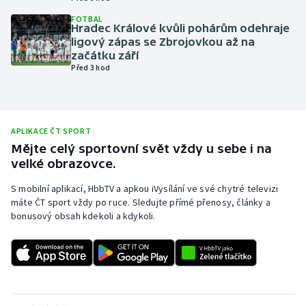
Olympijské hry
FOTBAL
Hradec Králové kvůli pohárům odehraje
ligový zápas se Zbrojovkou až na
Parasport
začátku září
Před 3 hod
Plavání
Plážový volejbal
APLIKACE ČT SPORT
Mějte celý sportovní svět vždy u sebe i na
Ragby
velké obrazovce.
Rychlobruslení
S mobilní aplikací, HbbTV a apkou iVysílání ve své chytré televizi
máte ČT sport vždy po ruce. Sledujte přímé přenosy, články a
bonusový obsah kdekoli a kdykoli.
Rychlostní kanoistika
Short track
Sportovní střelba