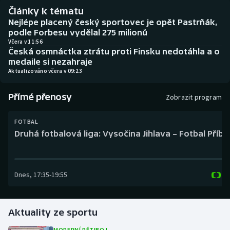
Baseball a softbal
Soutěže
Články k tématu
Nejlépe placený český sportovec je opět Pastrňák,
Basketbal
Historické návraty
podle Forbesu vydělal 275 milionů
Včera v 11:56
Česká osmnáctka ztrátu proti Finsku nedotáhla a o
Biatlon
Aplikace ČT sport
medaile si nezahraje
Aktualizováno včera v 09:23
Boby a skeleton
AZ kvíz
Přímé přenosy
Zobrazit program
Box
FOTBAL
Curling
Druhá fotbalová liga: Vysočina Jihlava – Fotbal Příb
Dostihy
Dnes
,
17:35
-
19:55
Florbal
Futsal
Aktuality ze sportu
Golf
MODERNÍ PĚTIBOJ