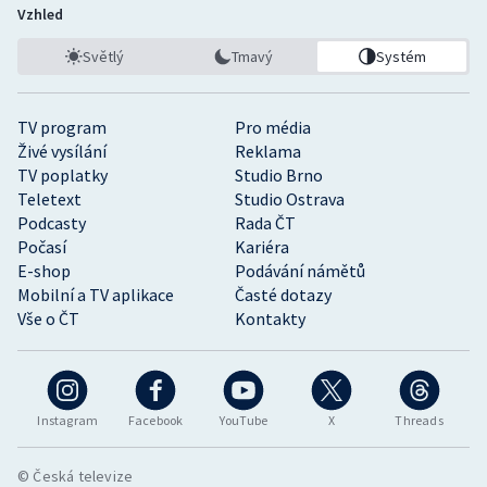
Vzhled
Světlý
Tmavý
Systém
TV program
Pro média
Živé vysílání
Reklama
TV poplatky
Studio Brno
Teletext
Studio Ostrava
Podcasty
Rada ČT
Počasí
Kariéra
E-shop
Podávání námětů
Mobilní a TV aplikace
Časté dotazy
Vše o ČT
Kontakty
Instagram
Facebook
YouTube
X
Threads
© Česká televize