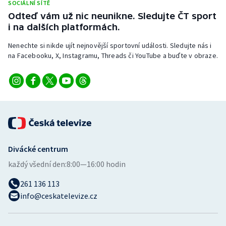
SOCIÁLNÍ SÍTĚ
Stolní tenis
Odteď vám už nic neunikne. Sledujte ČT sport
i na dalších platformách.
Triatlon
Nenechte si nikde ujít nejnovější sportovní události. Sledujte nás i
Veslování
na Facebooku, X, Instagramu, Threads či YouTube a buďte v obraze.
Vodní slalom
Volejbal
Ostatní
Divácké centrum
každý všední den:
8:00—16:00 hodin
261 136 113
info@ceskatelevize.cz