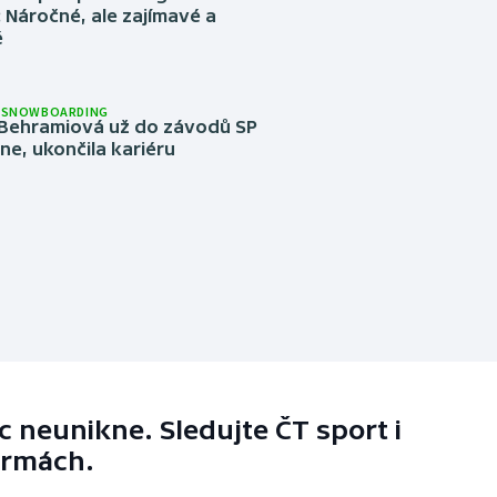
Náročné, ale zajímavé a
é
A SNOWBOARDING
Behramiová už do závodů SP
e, ukončila kariéru
 neunikne. Sledujte ČT sport i
ormách.