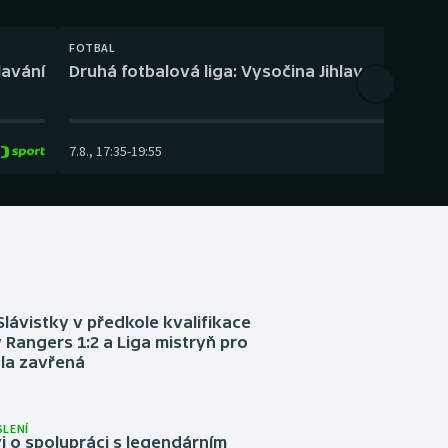
FOTBAL
lavání
Druhá fotbalová liga: Vysočina Jihlava – Fotbal
7.8.
,
17:35
-
19:55
Slávistky v předkole kvalifikace
 Rangers 1:2 a Liga mistryň pro
la zavřená
LENÍ
 o spolupráci s legendárním