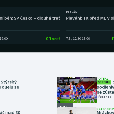
Moderní pětiboj
Triatlon
PLAVÁNÍ
Motorsport
Veslování
ní běh: SP Česko – dlouhá trať
Plavání: TK před ME v p
Olympijské hry
Vodní slalom
Parasport
Volejbal
16:00
7.8.
,
12:30
-
13:00
Plavání
Ostatní
Plážový volejbal
FOTBAL
 Štýrský
SESTŘIH
u duelu se
podlehly
ně zůsta
Před 3 hod
Video
KRASOBRUS
áči nad 30
Mrázkovi