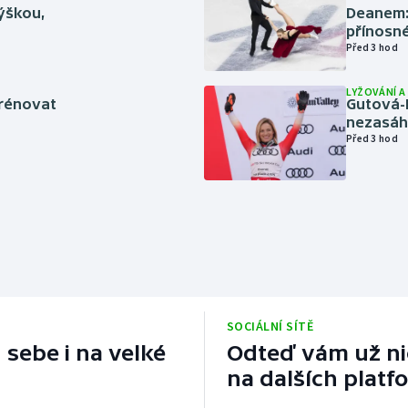
výškou,
Deanem: 
přínosn
Před 3 hod
LYŽOVÁNÍ 
trénovat
Gutová-
nezasáhn
Před 3 hod
SOCIÁLNÍ SÍTĚ
 sebe i na velké
Odteď vám už nic
na dalších platf