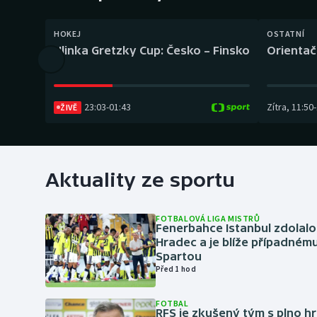
Curling
HOKEJ
OSTATNÍ
Dostihy
Hlinka Gretzky Cup: Česko – Finsko
Orientač
Florbal
Futsal
23:03
-
01:43
Zítra
,
11:50
-
ŽIVĚ
Golf
Gymnastika
Aktuality ze sportu
FOTBALOVÁ LIGA MISTRŮ
Fenerbahce Istanbul zdolalo
Hradec a je blíže případném
Spartou
Před 1 hod
FOTBAL
RFS je zkušený tým s plno hr