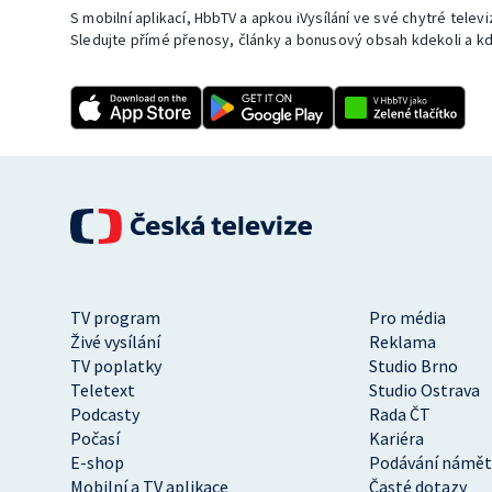
S mobilní aplikací, HbbTV a apkou iVysílání ve své chytré telev
Sledujte přímé přenosy, články a bonusový obsah kdekoli a kd
TV program
Pro média
Živé vysílání
Reklama
TV poplatky
Studio Brno
Teletext
Studio Ostrava
Podcasty
Rada ČT
Počasí
Kariéra
E-shop
Podávání námět
Mobilní a TV aplikace
Časté dotazy