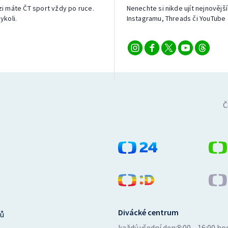
izi máte ČT sport vždy po ruce.
Nenechte si nikde ujít nejnovější
ykoli.
Instagramu, Threads či YouTube 
Č
Divácké centrum
ů
každý všední den:
8:00—16:00 ho