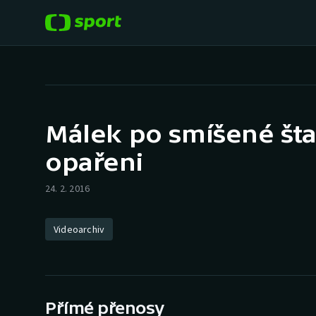
POPULÁRNÍ
DALŠÍ SPORTY
Fotbal
Americký fotbal
Málek po smíšené šta
Hokej
Baseball a softbal
opařeni
Tenis
Basketbal
24. 2. 2016
Atletika
Biatlon
Videoarchiv
Cyklistika
Boby a skeleton
Box
Přímé přenosy