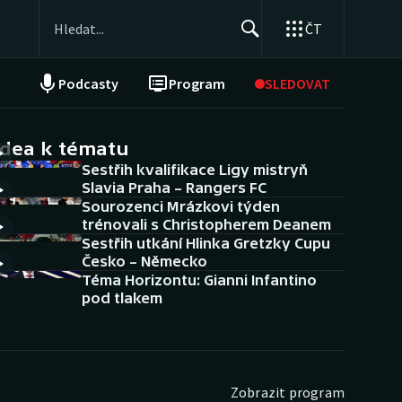
ČT
Podcasty
Program
SLEDOVAT
NEPŘEHLÉDNĚTE
Soutěže
idea k tématu
Sestřih kvalifikace Ligy mistryň
Historické návraty
Slavia Praha – Rangers FC
Sourozenci Mrázkovi týden
Aplikace ČT sport
trénovali s Christopherem Deanem
Sestřih utkání Hlinka Gretzky Cupu
AZ kvíz
Česko – Německo
Téma Horizontu: Gianni Infantino
pod tlakem
Zobrazit program