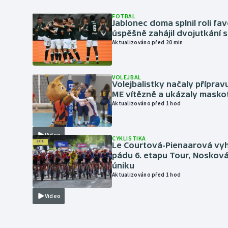
FOTBAL
Jablonec doma splnil roli fav
úspěšně zahájil dvojutkání 
Aktualizováno před 20 min
VOLEJBAL
Volejbalistky načaly přípra
ME vítězně a ukázaly masko
Aktualizováno před 1 hod
Video
CYKLISTIKA
Le Courtová-Pienaarová vyh
pádu 6. etapu Tour, Nosková
úniku
Aktualizováno před 1 hod
Video