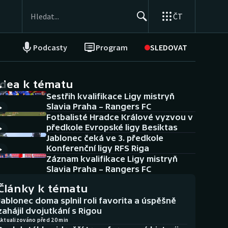
ČT
Podcasty
Program
SLEDOVAT
NEPŘEHLÉDNĚTE
Soutěže
idea k tématu
Sestřih kvalifikace Ligy mistryň
Historické návraty
Slavia Praha – Rangers FC
Fotbalisté Hradce Králové vyzvou v
Aplikace ČT sport
předkole Evropské ligy Besiktas
Jablonec čeká ve 3. předkole
AZ kvíz
Konferenční ligy RFS Riga
Záznam kvalifikace Ligy mistryň
Slavia Praha – Rangers FC
Články k tématu
Jablonec doma splnil roli favorita a úspěšně
zahájil dvojutkání s Rigou
Aktualizováno před 20 min