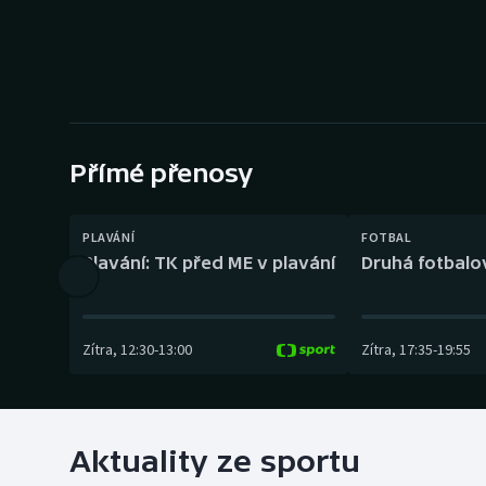
Curling
Dostihy
Florbal
Futsal
Přímé přenosy
Golf
PLAVÁNÍ
FOTBAL
Plavání: TK před ME v plavání
Druhá fotbalov
Gymnastika
Zítra
,
12:30
-
13:00
Zítra
,
17:35
-
19:55
Aktuality ze sportu