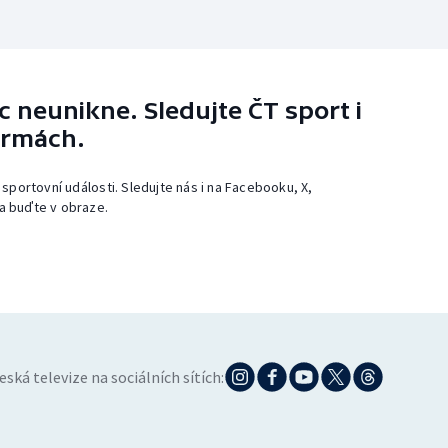
 neunikne. Sledujte ČT sport i
ormách.
 sportovní události. Sledujte nás i na Facebooku, X,
a buďte v obraze.
eská televize na sociálních sítích: