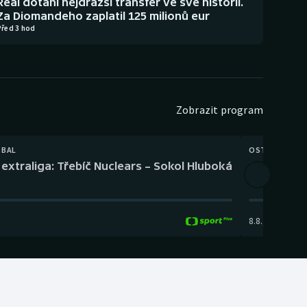
Real dotáhl nejdražší transfer ve své historii.
Za Diomandeho zaplatil 125 milionů eur
Před 3 hod
Zobrazit program
TBAL
OSTATNÍ
extraliga: Třebíč Nuclears – Sokol Hluboká
Orientační
8.8.
,
14:00
-
17: