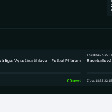
Moderní pětiboj
Triatlon
Motorsport
Veslování
Olympijské hry
Vodní slalom
Parasport
Volejbal
Plavání
Ostatní
BASEBALL A SOF
á liga: Vysočina Jihlava – Fotbal Příbram
Baseballová 
Plážový volejbal
Zítra
,
18:55
-
22:15