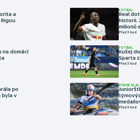
FOTBAL
orita a
Real dot
s Rigou
historii
milionů 
Před 3 hod
FOTBAL
vu na domácí
Kušej do
ta
Sparta z
Před 3 hod
VODNÍ SLA
rála po
Junioršt
 byla v
týmovýc
medailo
Před 3 hod