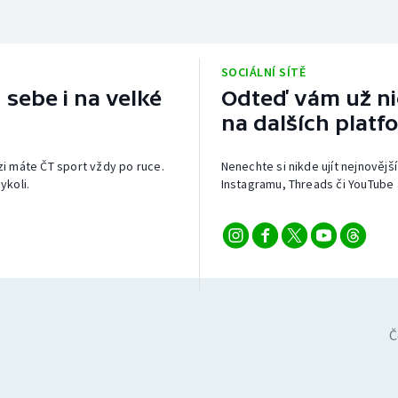
SOCIÁLNÍ SÍTĚ
 sebe i na velké
Odteď vám už nic
na dalších platf
izi máte ČT sport vždy po ruce.
Nenechte si nikde ujít nejnovější
ykoli.
Instagramu, Threads či YouTube 
Č