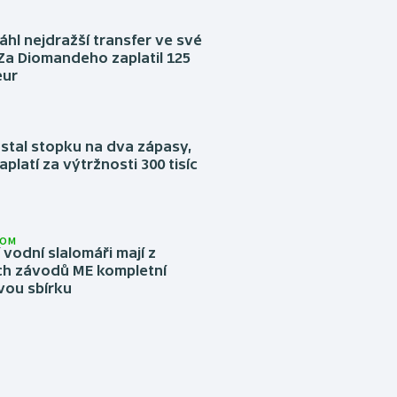
áhl nejdražší transfer ve své
. Za Diomandeho zaplatil 125
eur
stal stopku na dva zápasy,
aplatí za výtržnosti 300 tisíc
LOM
í vodní slalomáři mají z
h závodů ME kompletní
vou sbírku