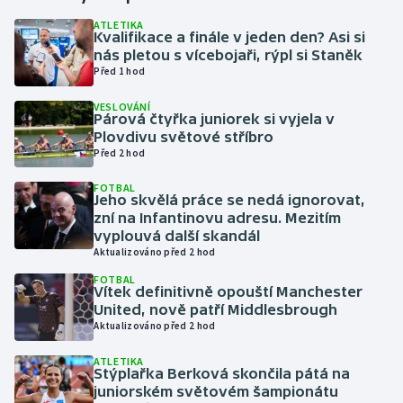
ATLETIKA
Kvalifikace a finále v jeden den? Asi si
Gymnastika
nás pletou s vícebojaři, rýpl si Staněk
Před 1 hod
Házená
VESLOVÁNÍ
Párová čtyřka juniorek si vyjela v
Jezdectví
Plovdivu světové stříbro
Před 2 hod
Judo
FOTBAL
Jeho skvělá práce se nedá ignorovat,
Krasobruslení
zní na Infantinovu adresu. Mezitím
vyplouvá další skandál
Aktualizováno před 2 hod
Lezení
FOTBAL
Vítek definitivně opouští Manchester
Lyže a snowboard
United, nově patří Middlesbrough
Aktualizováno před 2 hod
Moderní pětiboj
ATLETIKA
Stýplařka Berková skončila pátá na
Motorsport
juniorském světovém šampionátu