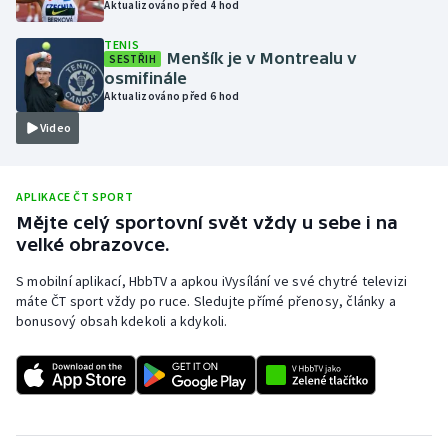
Aktualizováno před 4 hod
Olympijské hry
TENIS
Menšík je v Montrealu v
SESTŘIH
Parasport
osmifinále
Aktualizováno před 6 hod
Plavání
Video
Plážový volejbal
APLIKACE ČT SPORT
Ragby
Mějte celý sportovní svět vždy u sebe i na
velké obrazovce.
Rychlobruslení
S mobilní aplikací, HbbTV a apkou iVysílání ve své chytré televizi
máte ČT sport vždy po ruce. Sledujte přímé přenosy, články a
Rychlostní kanoistika
bonusový obsah kdekoli a kdykoli.
Short track
Sportovní střelba