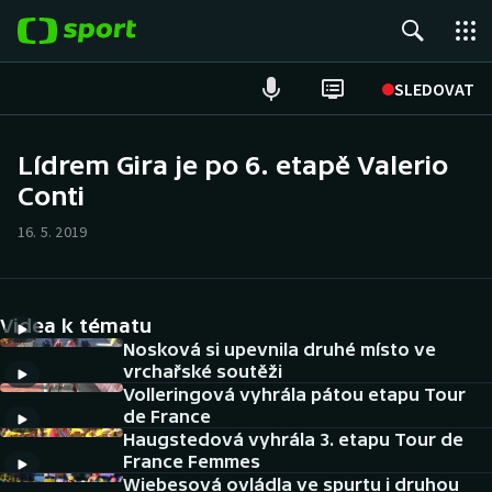
POPULÁRNÍ
SLEDOVAT
Fotbal
Lídrem Gira je po 6. etapě Valerio
Conti
Hokej
16. 5. 2019
Tenis
Atletika
Videa k tématu
Cyklistika
Nosková si upevnila druhé místo ve
vrchařské soutěži
Volleringová vyhrála pátou etapu Tour
DALŠÍ SPORTY
de France
Haugstedová vyhrála 3. etapu Tour de
Americký fotbal
NEPŘEHLÉDNĚTE
France Femmes
Wiebesová ovládla ve spurtu i druhou