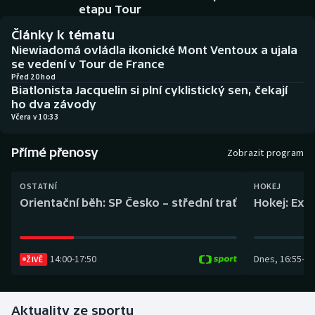
Baseball a softbal
Soutěže
etapu Tour
Články k tématu
Basketbal
Historické návraty
Niewiadomá ovládla ikonické Mont Ventoux a ujala
se vedení v Tour de France
Biatlon
Aplikace ČT sport
Před 20 hod
Biatlonista Jacquelin si plní cyklistický sen, čekají
ho dva závody
Boby a skeleton
AZ kvíz
Včera v 10:33
Box
Přímé přenosy
Zobrazit program
Curling
OSTATNÍ
HOKEJ
Orientační běh: SP Česko – střední trať
Hokej: Exh
Dostihy
Florbal
14:00
-
17:50
Dnes
,
16:55
-
19
ŽIVĚ
Futsal
Aktuality ze sportu
Golf