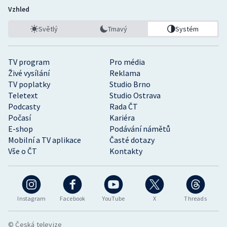
Vzhled
Světlý
Tmavý
Systém
TV program
Pro média
Živé vysílání
Reklama
TV poplatky
Studio Brno
Teletext
Studio Ostrava
Podcasty
Rada ČT
Počasí
Kariéra
E-shop
Podávání námětů
Mobilní a TV aplikace
Časté dotazy
Vše o ČT
Kontakty
Instagram
Facebook
YouTube
X
Threads
© Česká televize