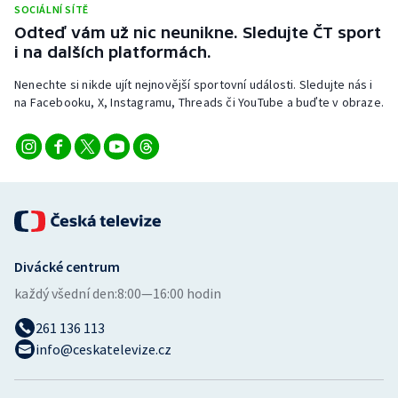
SOCIÁLNÍ SÍTĚ
Stolní tenis
Odteď vám už nic neunikne. Sledujte ČT sport
i na dalších platformách.
Triatlon
Nenechte si nikde ujít nejnovější sportovní události. Sledujte nás i
Veslování
na Facebooku, X, Instagramu, Threads či YouTube a buďte v obraze.
Vodní slalom
Volejbal
Ostatní
Divácké centrum
každý všední den:
8:00—16:00 hodin
261 136 113
info@ceskatelevize.cz