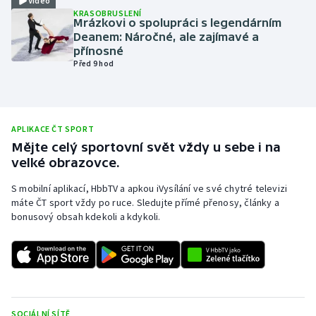
Video
KRASOBRUSLENÍ
Olympijské hry
Mrázkovi o spolupráci s legendárním
Deanem: Náročné, ale zajímavé a
přínosné
Parasport
Před 9 hod
Plavání
Plážový volejbal
APLIKACE ČT SPORT
Mějte celý sportovní svět vždy u sebe i na
Ragby
velké obrazovce.
S mobilní aplikací, HbbTV a apkou iVysílání ve své chytré televizi
Rychlobruslení
máte ČT sport vždy po ruce. Sledujte přímé přenosy, články a
bonusový obsah kdekoli a kdykoli.
Rychlostní kanoistika
Short track
Sportovní střelba
SOCIÁLNÍ SÍTĚ