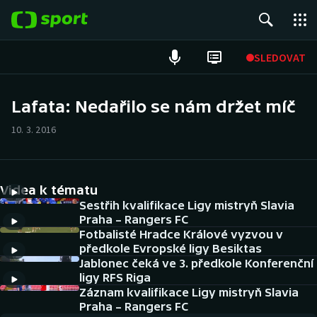
POPULÁRNÍ
SLEDOVAT
Fotbal
Lafata: Nedařilo se nám držet míč
Hokej
10. 3. 2016
Tenis
Videa k tématu
Atletika
Sestřih kvalifikace Ligy mistryň Slavia
Praha – Rangers FC
Cyklistika
Fotbalisté Hradce Králové vyzvou v
předkole Evropské ligy Besiktas
DALŠÍ SPORTY
Jablonec čeká ve 3. předkole Konferenční
ligy RFS Riga
Americký fotbal
Záznam kvalifikace Ligy mistryň Slavia
NEPŘEHLÉDNĚTE
Praha – Rangers FC