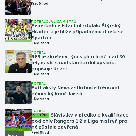
Před 5 hod
Gymnastika
FOTBALOVÁ LIGA MISTRŮ
Fenerbahce Istanbul zdolalo Štýrský
Házená
Hradec a je blíže případnému duelu se
Spartou
Jezdectví
Před 7 hod
FOTBAL
RFS je zkušený tým s plno hráči nad 30
Judo
let, navíc s nadstandardní výškou,
popisuje Kozel
Krasobruslení
Před 7 hod
FOTBAL
Lezení
Fotbalisty Newcastlu bude trénovat
německý kouč Jaissle
Před 9 hod
Lyže a snowboard
FOTBAL
Slávistky v předkole kvalifikace
Moderní pětiboj
SESTŘIH
podlehly Rangers 1:2 a Liga mistryň pro
ně zůstala zavřená
Motorsport
Před 9 hod