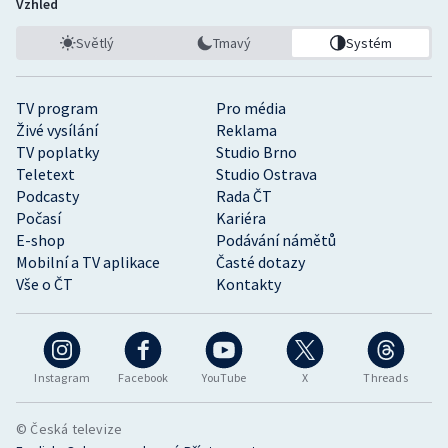
Vzhled
Světlý
Tmavý
Systém
TV program
Pro média
Živé vysílání
Reklama
TV poplatky
Studio Brno
Teletext
Studio Ostrava
Podcasty
Rada ČT
Počasí
Kariéra
E-shop
Podávání námětů
Mobilní a TV aplikace
Časté dotazy
Vše o ČT
Kontakty
Instagram
Facebook
YouTube
X
Threads
© Česká televize