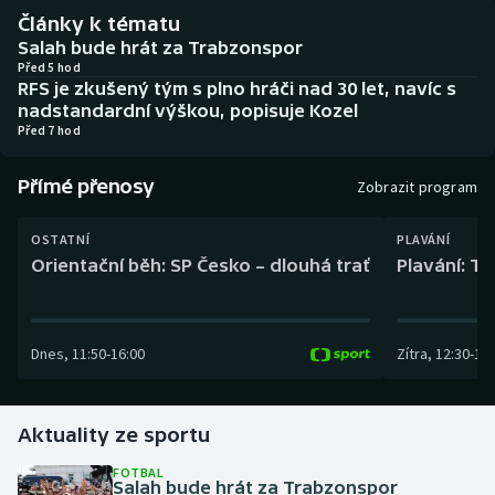
Baseball a softbal
Soutěže
Články k tématu
Salah bude hrát za Trabzonspor
Basketbal
Historické návraty
Před 5 hod
RFS je zkušený tým s plno hráči nad 30 let, navíc s
nadstandardní výškou, popisuje Kozel
Biatlon
Aplikace ČT sport
Před 7 hod
Boby a skeleton
AZ kvíz
Přímé přenosy
Zobrazit program
Box
OSTATNÍ
PLAVÁNÍ
Orientační běh: SP Česko – dlouhá trať
Plavání: TK
Curling
Dostihy
Dnes
,
11:50
-
16:00
Zítra
,
12:30
-
13:
Florbal
Aktuality ze sportu
Futsal
FOTBAL
Salah bude hrát za Trabzonspor
Golf