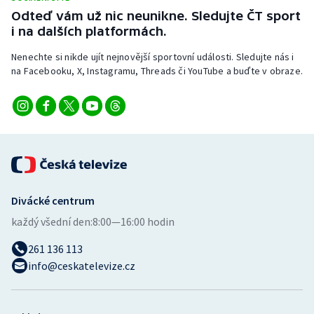
Stolní tenis
Odteď vám už nic neunikne. Sledujte ČT sport
i na dalších platformách.
Triatlon
Nenechte si nikde ujít nejnovější sportovní události. Sledujte nás i
na Facebooku, X, Instagramu, Threads či YouTube a buďte v obraze.
Veslování
Vodní slalom
Volejbal
Ostatní
Divácké centrum
každý všední den:
8:00—16:00 hodin
261 136 113
info@ceskatelevize.cz