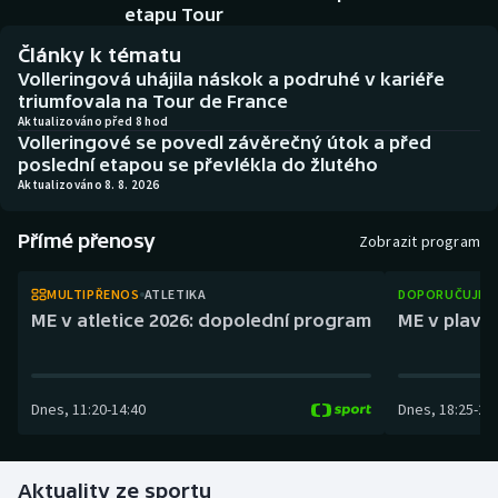
Baseball a softbal
Soutěže
etapu Tour
Články k tématu
Basketbal
Historické návraty
Volleringová uhájila náskok a podruhé v kariéře
triumfovala na Tour de France
Biatlon
Aplikace ČT sport
Aktualizováno před 8 hod
Volleringové se povedl závěrečný útok a před
poslední etapou se převlékla do žlutého
Boby a skeleton
AZ kvíz
Aktualizováno 8. 8. 2026
Box
Přímé přenosy
Zobrazit program
Curling
MULTIPŘENOS
ATLETIKA
DOPORUČUJEM
ME v atletice 2026: dopolední program
ME v plaván
Dostihy
Florbal
Dnes
,
11:20
-
14:40
Dnes
,
18:25
-
21
Futsal
Aktuality ze sportu
Golf