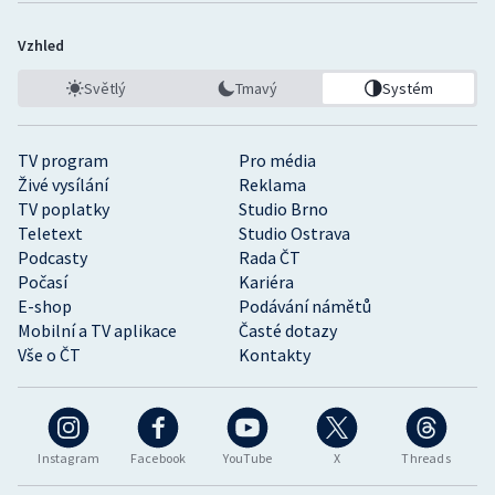
Vzhled
Světlý
Tmavý
Systém
TV program
Pro média
Živé vysílání
Reklama
TV poplatky
Studio Brno
Teletext
Studio Ostrava
Podcasty
Rada ČT
Počasí
Kariéra
E-shop
Podávání námětů
Mobilní a TV aplikace
Časté dotazy
Vše o ČT
Kontakty
Instagram
Facebook
YouTube
X
Threads