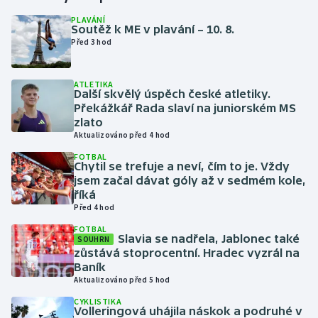
PLAVÁNÍ
Soutěž k ME v plavání – 10. 8.
Gymnastika
Před 3 hod
Házená
ATLETIKA
Další skvělý úspěch české atletiky.
Jezdectví
Překážkář Rada slaví na juniorském MS
zlato
Judo
Aktualizováno před 4 hod
FOTBAL
Chytil se trefuje a neví, čím to je. Vždy
Krasobruslení
jsem začal dávat góly až v sedmém kole,
říká
Lezení
Před 4 hod
FOTBAL
Lyže a snowboard
Slavia se nadřela, Jablonec také
SOUHRN
zůstává stoprocentní. Hradec vyzrál na
Baník
Moderní pětiboj
Aktualizováno před 5 hod
CYKLISTIKA
Motorsport
Volleringová uhájila náskok a podruhé v