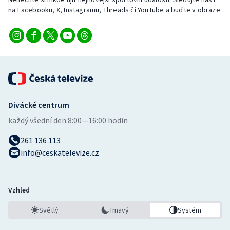
Stolní tenis
na Facebooku, X, Instagramu, Threads či YouTube a buďte v obraze.
Triatlon
Veslování
Vodní slalom
Divácké centrum
Volejbal
každý všední den:
8:00—16:00 hodin
Ostatní
261 136 113
info@ceskatelevize.cz
Vzhled
Světlý
Tmavý
Systém