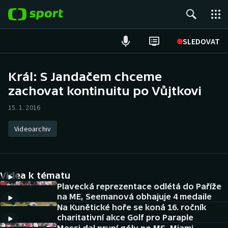
POPULÁRNÍ
SLEDOVAT
Fotbal
Král: S Jandačem chceme
zachovat kontinuitu po Vůjtkovi
Hokej
15. 1. 2016
Tenis
Videoarchiv
Atletika
Cyklistika
Videa k tématu
DALŠÍ SPORTY
Plavecká reprezentace odlétá do Paříže
na ME, Seemanová obhajuje 4 medaile
Na Kunětické hoře se koná 16. ročník
Americký fotbal
NEPŘEHLÉDNĚTE
charitativní akce Golf pro Paraple