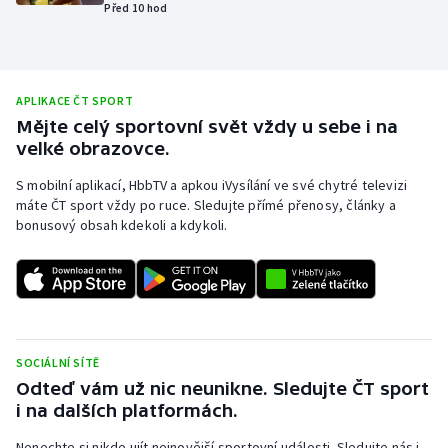
Před 10 hod
Olympijské hry
Parasport
APLIKACE ČT SPORT
Plavání
Mějte celý sportovní svět vždy u sebe i na
velké obrazovce.
Plážový volejbal
S mobilní aplikací, HbbTV a apkou iVysílání ve své chytré televizi
máte ČT sport vždy po ruce. Sledujte přímé přenosy, články a
Ragby
bonusový obsah kdekoli a kdykoli.
Rychlobruslení
Rychlostní kanoistika
SOCIÁLNÍ SÍTĚ
Short track
Odteď vám už nic neunikne. Sledujte ČT sport
i na dalších platformách.
Sportovní střelba
Nenechte si nikde ujít nejnovější sportovní události. Sledujte nás i