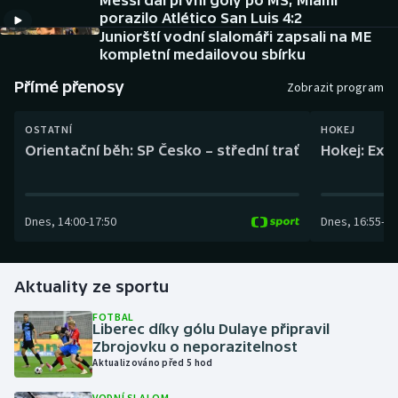
Messi dal první góly po MS, Miami
Baseball a softbal
Soutěže
porazilo Atlético San Luis 4:2
Juniorští vodní slalomáři zapsali na ME
Basketbal
Historické návraty
kompletní medailovou sbírku
Přímé přenosy
Zobrazit program
Biatlon
Aplikace ČT sport
OSTATNÍ
HOKEJ
Boby a skeleton
AZ kvíz
Orientační běh: SP Česko – střední trať
Hokej: Exh
Box
Dnes
,
14:00
-
17:50
Dnes
,
16:55
-
19
Curling
Dostihy
Aktuality ze sportu
Florbal
FOTBAL
Liberec díky gólu Dulaye připravil
Zbrojovku o neporazitelnost
Futsal
Aktualizováno před 5 hod
Golf
VODNÍ SLALOM