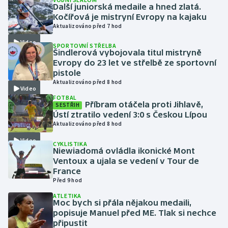
Další juniorská medaile a hned zlatá.
Kočířová je mistryní Evropy na kajaku
Gymnastika
Aktualizováno před 7 hod
Video
SPORTOVNÍ STŘELBA
Házená
Šindlerová vybojovala titul mistryně
Evropy do 23 let ve střelbě ze sportovní
Jezdectví
pistole
Aktualizováno před 8 hod
Video
Judo
FOTBAL
Příbram otáčela proti Jihlavě,
SESTŘIH
Ústí ztratilo vedení 3:0 s Českou Lípou
Krasobruslení
Aktualizováno před 8 hod
Video
CYKLISTIKA
Lezení
Niewiadomá ovládla ikonické Mont
Ventoux a ujala se vedení v Tour de
Lyže a snowboard
France
Před 9 hod
Moderní pětiboj
ATLETIKA
Moc bych si přála nějakou medaili,
popisuje Manuel před ME. Tlak si nechce
Motorsport
připustit