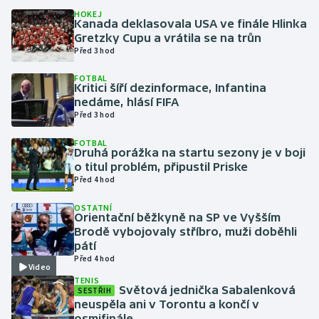
HOKEJ
Kanada deklasovala USA ve finále Hlinka
Gymnastika
Gretzky Cupu a vrátila se na trůn
Před 3 hod
Házená
FOTBAL
Kritici šíří dezinformace, Infantina
Jezdectví
nedáme, hlásí FIFA
Před 3 hod
Judo
FOTBAL
Druhá porážka na startu sezony je v boji
o titul problém, připustil Priske
Krasobruslení
Před 4 hod
Lezení
OSTATNÍ
Orientační běžkyně na SP ve Vyšším
Brodě vybojovaly stříbro, muži doběhli
Lyže a snowboard
pátí
Před 4 hod
Video
Moderní pětiboj
TENIS
Světová jednička Sabalenková
SESTŘIH
neuspěla ani v Torontu a končí v
Motorsport
osmifinále