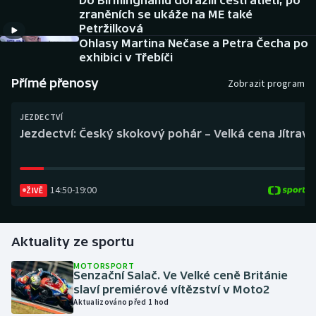
Do Birminghamu dorazili čeští atleti, po
Baseball a softbal
Soutěže
zraněních se ukáže na ME také
Petržilková
Basketbal
Historické návraty
Ohlasy Martina Nečase a Petra Čecha po
exhibici v Třebíči
Biatlon
Aplikace ČT sport
Přímé přenosy
Zobrazit program
Boby a skeleton
AZ kvíz
JEZDECTVÍ
Jezdectví: Český skokový pohár – Velká cena Jítravy
Box
Curling
14:50
-
19:00
ŽIVĚ
Dostihy
Aktuality ze sportu
Florbal
MOTORSPORT
Senzační Salač. Ve Velké ceně Británie
Futsal
slaví premiérové vítězství v Moto2
Aktualizováno před 1 hod
Golf