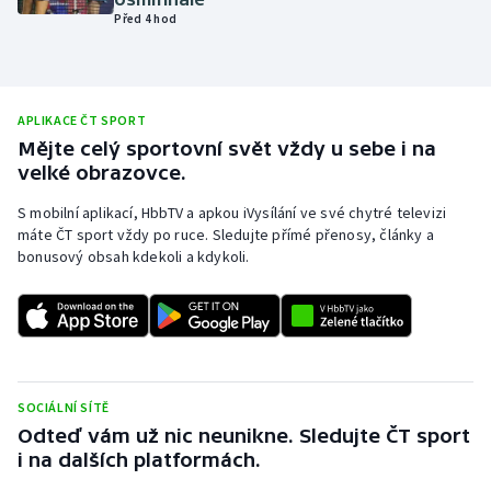
Před 4 hod
Olympijské hry
Parasport
APLIKACE ČT SPORT
Plavání
Mějte celý sportovní svět vždy u sebe i na
velké obrazovce.
Plážový volejbal
S mobilní aplikací, HbbTV a apkou iVysílání ve své chytré televizi
máte ČT sport vždy po ruce. Sledujte přímé přenosy, články a
Ragby
bonusový obsah kdekoli a kdykoli.
Rychlobruslení
Rychlostní kanoistika
Short track
SOCIÁLNÍ SÍTĚ
Odteď vám už nic neunikne. Sledujte ČT sport
Sportovní střelba
i na dalších platformách.