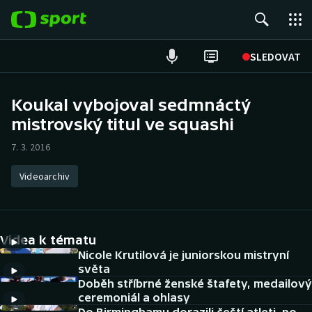
POPULÁRNÍ
SLEDOVAT
Fotbal
Koukal vybojoval sedmnáctý
mistrovský titul ve squashi
Hokej
7. 3. 2016
Tenis
Videoarchiv
Atletika
Cyklistika
Videa k tématu
DALŠÍ SPORTY
Nicole Krutilová je juniorskou mistryní
světa
Doběh stříbrné ženské štafety, medailový
Americký fotbal
NEPŘEHLÉDNĚTE
ceremoniál a ohlasy