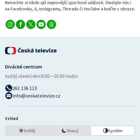
Nenechte si nikde ujít nejnovější sportovní události. Sledujte nás i
Stolní tenis
na Facebooku, X, Instagramu, Threads či YouTube a buďte v obraze.
Triatlon
Veslování
Vodní slalom
Volejbal
Divácké centrum
každý všední den:
8:00—16:00 hodin
Ostatní
261 136 113
info@ceskatelevize.cz
Vzhled
Světlý
Tmavý
Systém