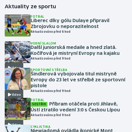
Aktuality ze sportu
Gymnastika
FOTBAL
Liberec díky gólu Dulaye připravil
Zbrojovku o neporazitelnost
Házená
Aktualizováno před 6 hod
Jezdectví
VODNÍ SLALOM
Další juniorská medaile a hned zlatá.
Kočířová je mistryní Evropy na kajaku
Judo
Aktualizováno před 9 hod
Video
Krasobruslení
SPORTOVNÍ STŘELBA
Šindlerová vybojovala titul mistryně
Evropy do 23 let ve střelbě ze sportovní
Lezení
pistole
Aktualizováno před 9 hod
Video
Lyže a snowboard
FOTBAL
Příbram otáčela proti Jihlavě,
SESTŘIH
Ústí ztratilo vedení 3:0 s Českou Lípou
Moderní pětiboj
Aktualizováno před 9 hod
Video
Motorsport
CYKLISTIKA
Niewiadomá ovládla ikonické Mont