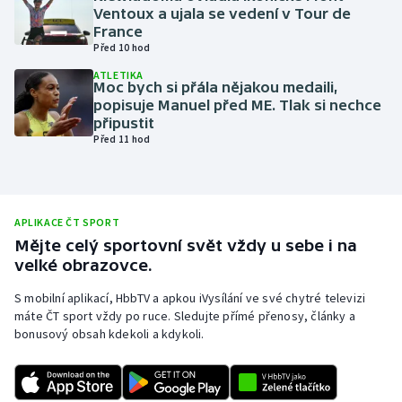
Ventoux a ujala se vedení v Tour de
Olympijské hry
France
Před 10 hod
Parasport
ATLETIKA
Moc bych si přála nějakou medaili,
popisuje Manuel před ME. Tlak si nechce
Plavání
připustit
Před 11 hod
Plážový volejbal
Ragby
APLIKACE ČT SPORT
Rychlobruslení
Mějte celý sportovní svět vždy u sebe i na
velké obrazovce.
Rychlostní kanoistika
S mobilní aplikací, HbbTV a apkou iVysílání ve své chytré televizi
máte ČT sport vždy po ruce. Sledujte přímé přenosy, články a
Short track
bonusový obsah kdekoli a kdykoli.
Sportovní střelba