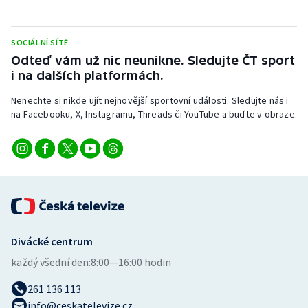
Stolní tenis
Triatlon
SOCIÁLNÍ SÍTĚ
Odteď vám už nic neunikne. Sledujte ČT sport
i na dalších platformách.
Veslování
Nenechte si nikde ujít nejnovější sportovní události. Sledujte nás i
Vodní slalom
na Facebooku, X, Instagramu, Threads či YouTube a buďte v obraze.
Volejbal
Ostatní
Divácké centrum
každý všední den:
8:00—16:00 hodin
261 136 113
info@ceskatelevize.cz