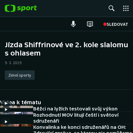
POPULÁRNÍ
SLEDOVAT
Fotbal
Jízda Shiffrinové ve 2. kole slalomu
s ohlasem
Hokej
9. 3. 2019
Tenis
Zimní sporty
Atletika
Cyklistika
Videa k tématu
DALŠÍ SPORTY
Běžci na lyžích testovali svůj výkon
Rozhodnutí MOV litují čeští i světoví
sdruženáři
Americký fotbal
NEPŘEHLÉDNĚTE
Konvalinka ke konci sdruženářů na OH: