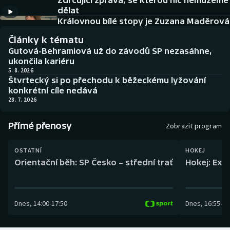
Zdrcující zpráva, se kterou nic nemůžeme
Baseball a softbal
Soutěže
dělat
Královnou bílé stopy je Zuzana Maděrová
Basketbal
Historické návraty
Články k tématu
Gutová-Behramiová už do závodů SP nezasáhne,
Biatlon
Aplikace ČT sport
ukončila kariéru
5. 8. 2026
Štvrtecký si po přechodu k běžeckému lyžování
Boby a skeleton
AZ kvíz
konkrétní cíle nedává
28. 7. 2026
Box
Přímé přenosy
Zobrazit program
Curling
OSTATNÍ
HOKEJ
Dostihy
Orientační běh: SP Česko – střední trať
Hokej: Exh
Florbal
Dnes
,
14:00
-
17:50
Dnes
,
16:55
-
19
Futsal
Golf