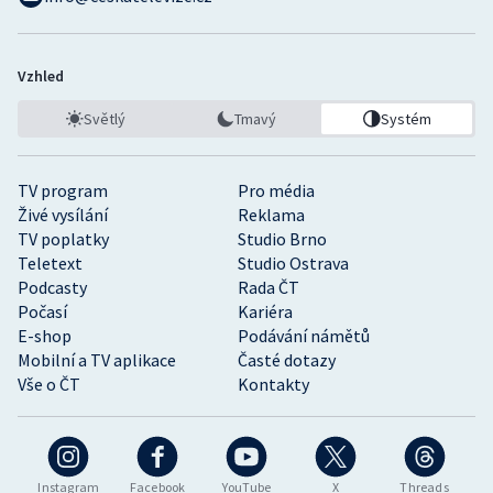
Vzhled
Světlý
Tmavý
Systém
TV program
Pro média
Živé vysílání
Reklama
TV poplatky
Studio Brno
Teletext
Studio Ostrava
Podcasty
Rada ČT
Počasí
Kariéra
E-shop
Podávání námětů
Mobilní a TV aplikace
Časté dotazy
Vše o ČT
Kontakty
Instagram
Facebook
YouTube
X
Threads