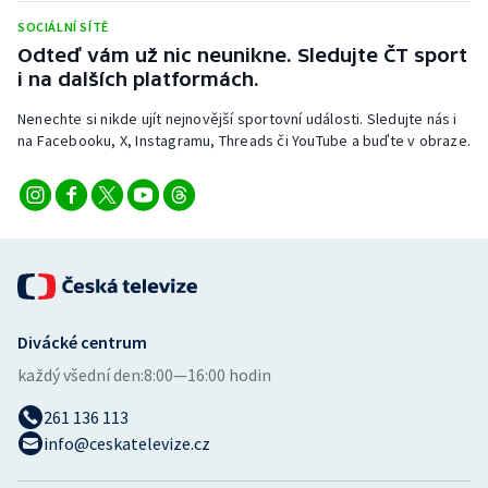
Stolní tenis
SOCIÁLNÍ SÍTĚ
Odteď vám už nic neunikne. Sledujte ČT sport
Triatlon
i na dalších platformách.
Veslování
Nenechte si nikde ujít nejnovější sportovní události. Sledujte nás i
na Facebooku, X, Instagramu, Threads či YouTube a buďte v obraze.
Vodní slalom
Volejbal
Ostatní
Divácké centrum
každý všední den:
8:00—16:00 hodin
261 136 113
info@ceskatelevize.cz