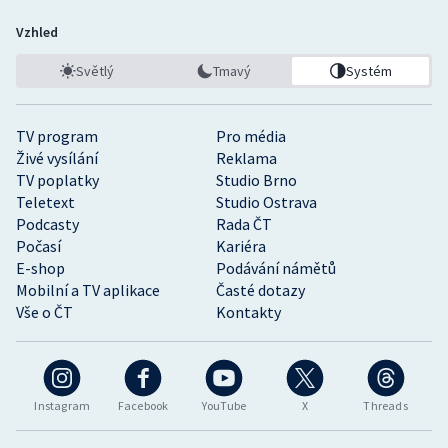
Vzhled
Světlý
Tmavý
Systém
TV program
Pro média
Živé vysílání
Reklama
TV poplatky
Studio Brno
Teletext
Studio Ostrava
Podcasty
Rada ČT
Počasí
Kariéra
E-shop
Podávání námětů
Mobilní a TV aplikace
Časté dotazy
Vše o ČT
Kontakty
Instagram
Facebook
YouTube
X
Threads