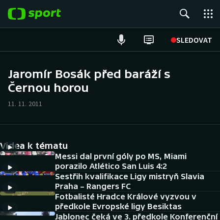
POPULÁRNÍ
SLEDOVAT
Fotbal
Jaromír Bosák před baráží s
Černou horou
Hokej
11. 11. 2011
Tenis
Atletika
Videa k tématu
Cyklistika
Messi dal první góly po MS, Miami
porazilo Atlético San Luis 4:2
Sestřih kvalifikace Ligy mistryň Slavia
DALŠÍ SPORTY
Praha – Rangers FC
Fotbalisté Hradce Králové vyzvou v
Americký fotbal
NEPŘEHLÉDNĚTE
předkole Evropské ligy Besiktas
Jablonec čeká ve 3. předkole Konferenční