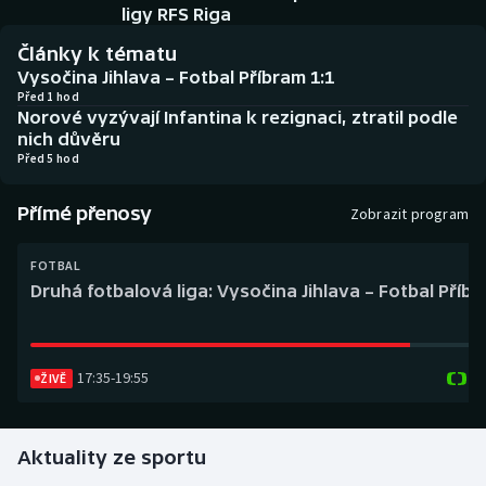
Baseball a softbal
Soutěže
ligy RFS Riga
Články k tématu
Basketbal
Historické návraty
Vysočina Jihlava – Fotbal Příbram 1:1
Před 1 hod
Norové vyzývají Infantina k rezignaci, ztratil podle
Biatlon
Aplikace ČT sport
nich důvěru
Před 5 hod
Boby a skeleton
AZ kvíz
Přímé přenosy
Zobrazit program
Box
FOTBAL
Curling
Druhá fotbalová liga: Vysočina Jihlava – Fotbal Příb
Dostihy
17:35
-
19:55
Florbal
ŽIVĚ
Futsal
Aktuality ze sportu
Golf