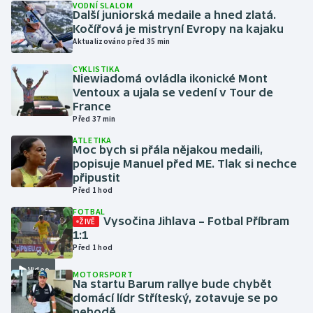
VODNÍ SLALOM
Další juniorská medaile a hned zlatá.
Kočířová je mistryní Evropy na kajaku
Gymnastika
Aktualizováno před 35 min
Házená
CYKLISTIKA
Niewiadomá ovládla ikonické Mont
Ventoux a ujala se vedení v Tour de
Jezdectví
France
Před 37 min
Judo
ATLETIKA
Moc bych si přála nějakou medaili,
popisuje Manuel před ME. Tlak si nechce
Krasobruslení
připustit
Před 1 hod
Lezení
FOTBAL
Vysočina Jihlava – Fotbal Příbram
ŽIVĚ
Lyže a snowboard
1:1
Před 1 hod
Moderní pětiboj
Video
MOTORSPORT
Na startu Barum rallye bude chybět
domácí lídr Stříteský, zotavuje se po
Motorsport
nehodě