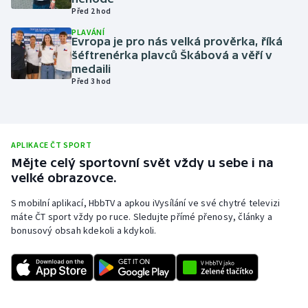
Před 2 hod
Olympijské hry
PLAVÁNÍ
Evropa je pro nás velká prověrka, říká
Parasport
šéftrenérka plavců Škábová a věří v
medaili
Před 3 hod
Plavání
Plážový volejbal
APLIKACE ČT SPORT
Ragby
Mějte celý sportovní svět vždy u sebe i na
velké obrazovce.
Rychlobruslení
S mobilní aplikací, HbbTV a apkou iVysílání ve své chytré televizi
máte ČT sport vždy po ruce. Sledujte přímé přenosy, články a
Rychlostní kanoistika
bonusový obsah kdekoli a kdykoli.
Short track
Sportovní střelba