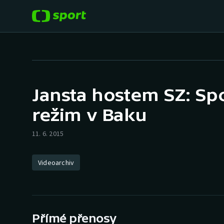
POPULÁRNÍ
DALŠÍ SPORTY
Fotbal
Americký fotbal
Jansta hostem SZ: Sp
Hokej
Baseball a softbal
režim v Baku
Tenis
Basketbal
11. 6. 2015
Atletika
Biatlon
Videoarchiv
Cyklistika
Boby a skeleton
Box
Přímé přenosy