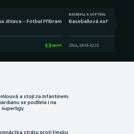
BASEBALL A SOFTBAL
a Jihlava – Fotbal Příbram
Baseballová extraliga: Tře
Zítra
,
18:55
-
22:15
omlouvá a stojí za Infantinem.
ardianu se podílela i na
 superligy
mnáctka ztrátu proti Finsku