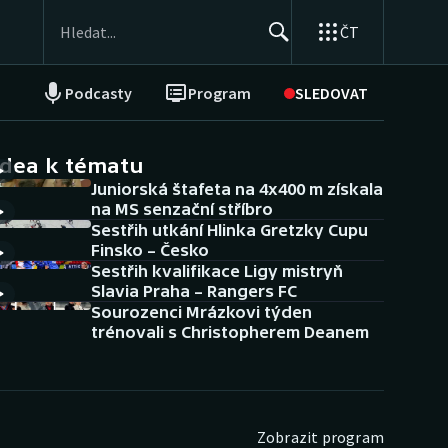
ČT
Podcasty
Program
SLEDOVAT
NEPŘEHLÉDNĚTE
Soutěže
idea k tématu
Juniorská štafeta na 4x400 m získala
Historické návraty
na MS senzační stříbro
Sestřih utkání Hlinka Gretzky Cupu
Aplikace ČT sport
Finsko – Česko
Sestřih kvalifikace Ligy mistryň
AZ kvíz
Slavia Praha – Rangers FC
Sourozenci Mrázkovi týden
trénovali s Christopherem Deanem
Zobrazit program