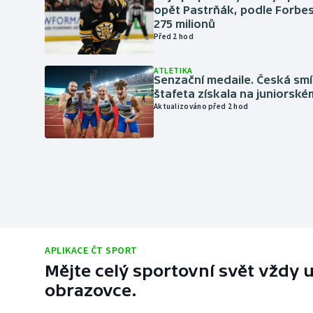
opět Pastrňák, podle Forbes
275 milionů
Před 2 hod
ATLETIKA
Senzační medaile. Česká sm
štafeta získala na juniorské
Aktualizováno před 2 hod
APLIKACE ČT SPORT
Mějte celý sportovní svět vždy u
obrazovce.