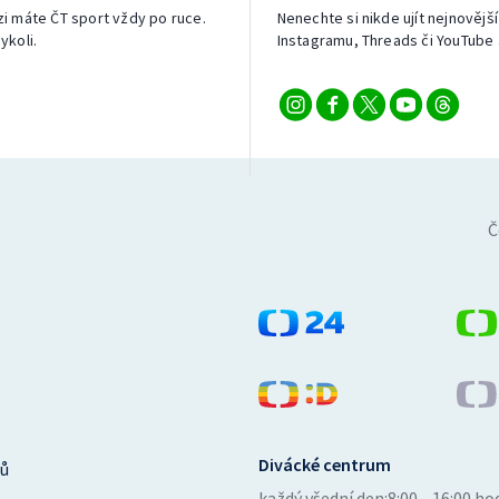
izi máte ČT sport vždy po ruce.
Nenechte si nikde ujít nejnovější
ykoli.
Instagramu, Threads či YouTube 
Č
Divácké centrum
ů
každý všední den:
8:00—16:00 ho