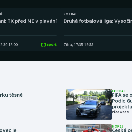
Moderní pětiboj
Triatlon
NÍ
FOTBAL
Motorsport
Veslování
ní: TK před ME v plavání
Druhá fotbalová liga: Vysočin
Olympijské hry
Vodní slalom
Parasport
Volejbal
12:30
-
13:00
Zítra
,
17:35
-
19:55
Plavání
Ostatní
Plážový volejbal
FOTBAL
rku těsně
FIFA se 
Podle Gu
projektu
Před 4 hod
HOKEJ
ovec je
Česká os