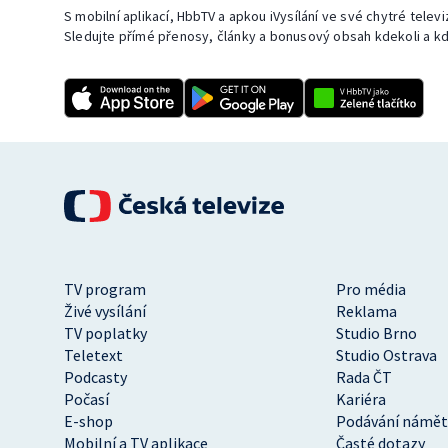
S mobilní aplikací, HbbTV a apkou iVysílání ve své chytré telev
Sledujte přímé přenosy, články a bonusový obsah kdekoli a kd
TV program
Pro média
Živé vysílání
Reklama
TV poplatky
Studio Brno
Teletext
Studio Ostrava
Podcasty
Rada ČT
Počasí
Kariéra
E-shop
Podávání námět
Mobilní a TV aplikace
Časté dotazy