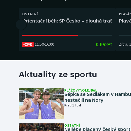
Curling
OSTATNÍ
PLAVÁ
Dostihy
Orientační běh: SP Česko – dlouhá trať
Plavá
Florbal
Futsal
11:50
-
16:00
Zítra
,
ŽIVĚ
Golf
Gymnastika
Aktuality ze sportu
PLÁŽOVÝ VOLEJBAL
Šépka se Sedlákem v Hambu
nestačili na Nory
Před 1 hod
OSTATNÍ
Nejlépe placený český sport