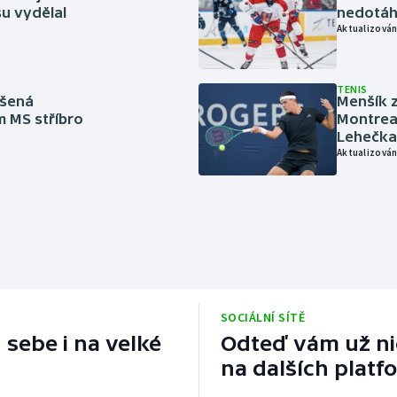
u vydělal
nedotáhl
Aktualizován
TENIS
íšená
Menšík z
m MS stříbro
Montreal
Lehečka
Aktualizován
SOCIÁLNÍ SÍTĚ
 sebe i na velké
Odteď vám už nic
na dalších platf