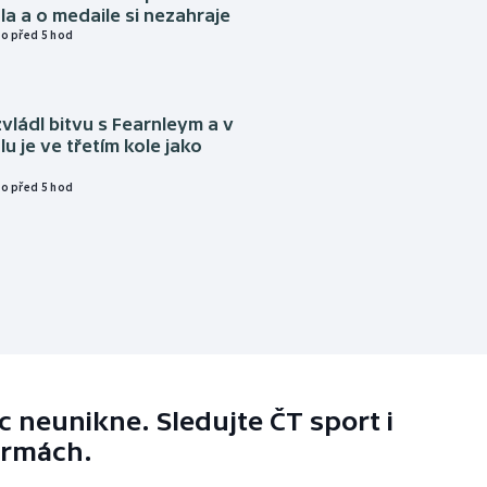
a a o medaile si nezahraje
o před 5 hod
vládl bitvu s Fearnleym a v
u je ve třetím kole jako
o před 5 hod
 neunikne. Sledujte ČT sport i
ormách.